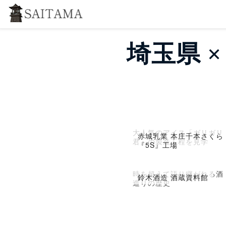
埼玉県 
大人気のアイス「ガリガリ
赤城乳業 本庄千本さくら
君」の製造工程を見学
『5S』工場
時を超えて語り継がれる酒
鈴木酒造 酒蔵資料館
造りの歴史