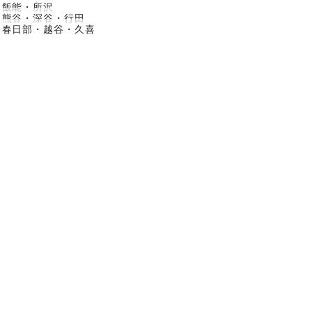
飯能・所沢
熊谷・深谷・行田
春日部・越谷・久喜