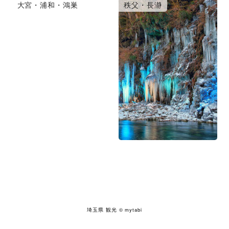
大宮・浦和・鴻巣
秩父・長瀞
埼玉県 観光
© mytabi