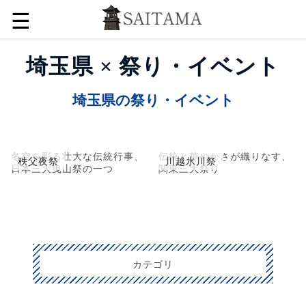
☰
埼玉県 × 祭り・イベント
埼玉県の祭り・イベント
冬空を彩る壮大な伝統行事、
伝統と華やかさが織りなす、
秩父夜祭
川越氷川祭
日本三大曳山祭の一つ
関東三大祭り
カテゴリ