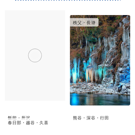
川越・東松山
大宮・浦和・鴻巣
秩父・長瀞
飯能・所沢
熊谷・深谷・行田
春日部・越谷・久喜