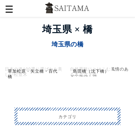
☰
埼玉県 × 橋
埼玉県の橋
日本の道100選に選ばれた美
自然景観にとけこむ風情のあ
草加松原・矢立橋・百代
島田橋（沈下橋）
しい松並木
る木造沈下橋
橋
カテゴリ