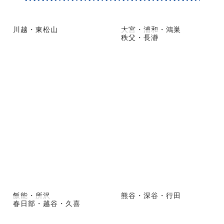
川越・東松山
大宮・浦和・鴻巣
秩父・長瀞
飯能・所沢
熊谷・深谷・行田
春日部・越谷・久喜