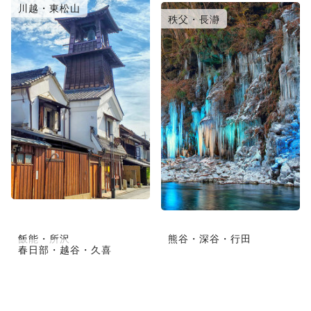
川越・東松山
大宮・浦和・鴻巣
秩父・長瀞
飯能・所沢
熊谷・深谷・行田
春日部・越谷・久喜