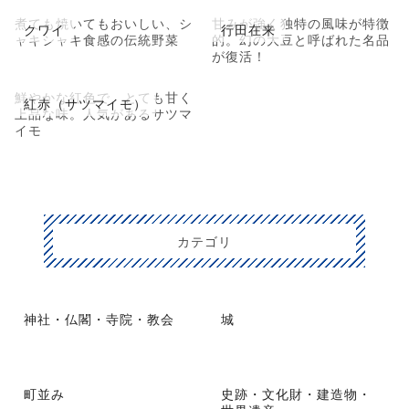
煮ても焼いてもおいしい、シ
甘みが強く独特の風味が特徴
クワイ
行田在来
ャキシャキ食感の伝統野菜
的。幻の大豆と呼ばれた名品
が復活！
鮮やかな紅色で、とても甘く
紅赤（サツマイモ）
上品な味。人気があるサツマ
イモ
カテゴリ
神社・仏閣・寺院・教会
城
町並み
史跡・文化財・建造物・