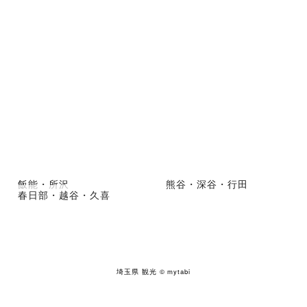
飯能・所沢
熊谷・深谷・行田
春日部・越谷・久喜
埼玉県 観光
© mytabi