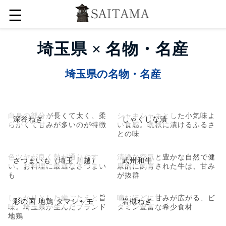
☰
埼玉県 × 名物・名産
埼玉県の名物・名産
白身の部分が長くて太く、柔
シャキシャキとした小気味よ
深谷ねぎ
しゃくしな漬
らかくて甘みが多いのが特徴
い食感。晩秋に漬けるふるさ
との味
色ツヤが良く熱が通りやす
清浄な空気と豊かな自然で健
さつまいも（埼玉 川越）
武州和牛
い、お料理に最適なさつまい
康的に飼育された牛は、甘み
も
が抜群
しっかりとした歯ごたえと旨
噛むほどに甘みが広がる、ビ
彩の国 地鶏 タマシャモ
岩槻ねぎ
味。埼玉県が生んだブランド
タミン豊富な希少食材
地鶏