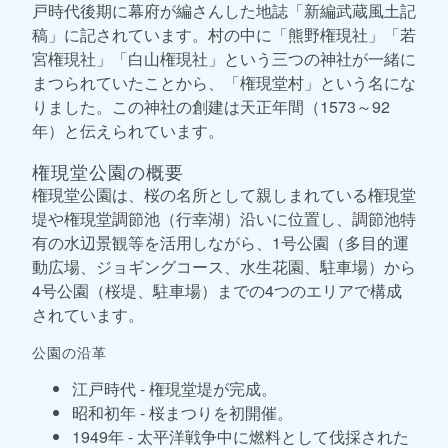
戸時代後期に幕府が編さんした地誌「新編武蔵風土記
稿」に記されています。村の中に「熊野権現社」「若
宮権現社」「白山権現社」という三つの神社が一緒に
まつられていたことから、「権現堂村」という名にな
りました。この神社の創建は天正年間（1573～92
年）と伝えられています。
権現堂公園の概要
権現堂公園は、桜の名所として親しまれている権現堂
堤や権現堂調節池（行幸湖）沿いに位置し、調節池特
有の水辺景観等を活用しながら、1号公園（多目的運
動広場、ジョギングコース、水生花園、駐車場）から
4号公園（桜堤、駐車場）までの4つのエリアで構成
されています。
公園の沿革
江戸時代 - 権現堂堤が完成。
昭和初年 - 桜まつりを初開催。
1949年 - 太平洋戦争中に燃料として伐採された