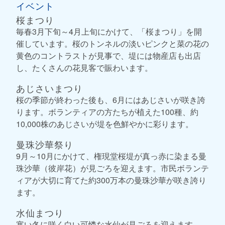
イベント
桜まつり
毎春3月下旬～4月上旬にかけて、「桜まつり」を開
催しています。桜のトンネルの淡いピンクと菜の花の
黄色のコントラストが見事で、堤には物産店も出店
し、たくさんの花見客で賑わいます。
あじさいまつり
桜の季節が終わった後も、6月にはあじさいが咲き誇
ります。ボランティアの方たちが植えた100種、約
10,000株のあじさいが堤を色鮮やかに彩ります。
曼珠沙華祭り
9月～10月にかけて、権現堂桜堤が真っ赤に染まる曼
珠沙華（彼岸花）が見ごろを迎えます。市民ボランテ
ィアが大切に育てた約300万本の曼珠沙華が咲き誇り
ます。
水仙まつり
寒い冬に咲く白い可憐な水仙が見ごろを迎えます。