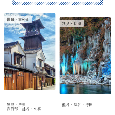
川越・東松山
大宮・浦和・鴻巣
秩父・長瀞
飯能・所沢
熊谷・深谷・行田
春日部・越谷・久喜