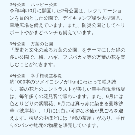
2号公園 - ハッピー公園
令和4年10月に開園した2号公園は、レクリエーショ
ンを目的とした公園で、デイキャンプ場や大型遊具、
草地広場を備えています。また、防災公園としてヘリ
ポートやかまどベンチも備えています。
3号公園 - 万葉の公園
「歴史と文化の薫る万葉の公園」をテーマにした緑の
多い公園で、梅、ハギ、フジバカマ等の万葉の花を楽
しむことができます。
4号公園 - 幸手権現堂桜堤
約1000本のソメイヨシノが1kmにわたって咲き誇
り、菜の花とのコントラストが美しい幸手権現堂桜堤
は、毎年多くの花見客で賑わいます。また、6月には
色とりどりの紫陽花、9月には真っ赤に染まる曼珠沙
華（彼岸花）、1月には白い可憐な水仙が見ごろを迎
えます。桜堤の中ほどには「峠の茶屋」があり、手作
りのパンや地元の物産を販売しています。