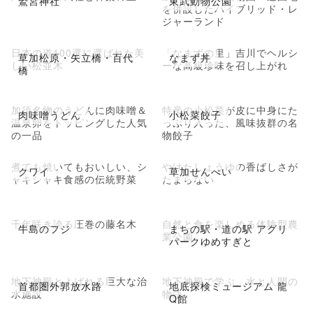
鷲宮神社
東武動物公園
を併設したハイブリッド・レ
ジャーランド
日本の道100選に選ばれた美
「なまずの里」吉川でヘルシ
草加松原・矢立橋・百代
なまず丼
しい松並木
ーな高級珍味を召し上がれ
橋
加須名物のうどんに肉味噌＆
特産の小松菜が皮に中身にた
肉味噌うどん
小松菜餃子
温泉卵をトッピングした人気
っぷり入った、風味抜群の名
の一品
物餃子
煮ても焼いてもおいしい、シ
やけたしょうゆの香ばしさが
クワイ
草加せんべい
ャキシャキ食感の伝統野菜
たまらない
千年咲き誇る圧巻の藤名木
自然と食を楽しめる体験型農
牛島のフジ
まちの駅・道の駅 アグリ
業公園
パークゆめすぎと
地下神殿とよばれる巨大な治
地下神殿で学ぶ、水と人間の
首都圏外郭放水路
地底探検ミュージアム 龍
水施設
物語
Q館