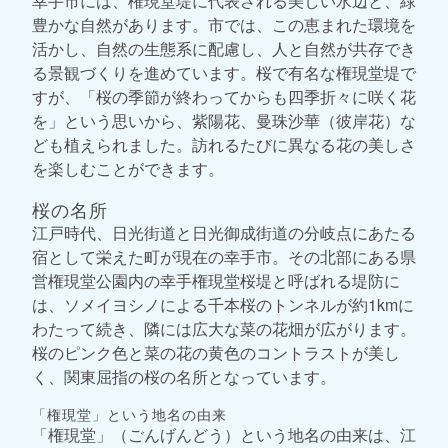
幸手市には、権現堂堤に代表される美しい水辺と、緑
豊かな自然があります。市では、この恵まれた環境を
活かし、自然の生態系に配慮し、人と自然が共存でき
る景観づくりを進めています。桜で有名な権現堂堤で
すが、「桜の季節が終わってからも四季折々に咲く花
を」という思いから、紫陽花、曼珠沙華（彼岸花）な
ども植えられました。訪れるたびに異なる花の美しさ
を楽しむことができます。
桜の名所
江戸時代、日光街道と日光御成街道の分岐点にあたる
宿として栄えた町が現在の幸手市。その北部にある県
営権現堂公園内の幸手権現堂桜堤と呼ばれる堤防に
は、ソメイヨシノによる千本桜のトンネルが約1kmに
わたって続き、隣には広大な菜の花畑が広がります。
桜のピンク色と菜の花の黄色のコントラストが美し
く、関東屈指の桜の名所となっています。
「権現堂」という地名の由来
「権現堂」（ごんげんどう）という地名の由来は、江