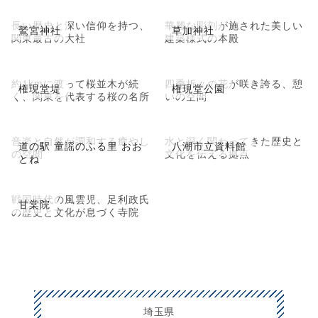
長い歴史と深い信仰を持つ、
華麗な彫刻が施された美しい
鷲宮神社
草加神社
関東最古の大社
建築様式の本殿
約1kmに渡って桜並木が続
四季折々の花が咲き誇る、憩
権現堂堤
権現堂公園
く、関東を代表する桜の名所
いの空間
音楽と自然が調和する癒やし
水と深く関わってきた歴史と
道の駅 童謡のふる里 おお
八潮市立資料館
の空間
文化を伝える拠点
とね
戦国時代の風雲児、足利政氏
甘棠院
の歴史と文化が息づく寺院
埼玉県