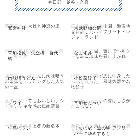
春日部・越谷・久喜
関東最古の大社と神楽の里
広大な敷地に動物園・遊園地
鷲宮神社
東武動物公園
を併設したハイブリッド・レ
ジャーランド
日本の道100選に選ばれた美
「なまずの里」吉川でヘルシ
草加松原・矢立橋・百代
なまず丼
しい松並木
ーな高級珍味を召し上がれ
橋
加須名物のうどんに肉味噌＆
特産の小松菜が皮に中身にた
肉味噌うどん
小松菜餃子
温泉卵をトッピングした人気
っぷり入った、風味抜群の名
の一品
物餃子
煮ても焼いてもおいしい、シ
やけたしょうゆの香ばしさが
クワイ
草加せんべい
ャキシャキ食感の伝統野菜
たまらない
千年咲き誇る圧巻の藤名木
自然と食を楽しめる体験型農
牛島のフジ
まちの駅・道の駅 アグリ
業公園
パークゆめすぎと