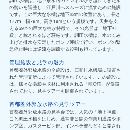
調圧水槽は、地下放水路のトンネルから流れてきた水
の勢いを調整し、江戸川へスムーズに流すための施設
です。この巨大な水槽は地下22mの位置にあり、長さ
177m、幅78m、高さ18mという規模です。天井を支
える59本の巨大な柱が特徴で、その光景は「地下神
殿」と称されるほど荘厳です。調圧水槽は、水のくみ
上げと排水を安定したポンプ運転で行い、ポンプの緊
急停止時には逆流を調節する役割も担っています。
管理施設と見学の魅力
首都圏外郭放水路の全施設は、庄和排水機場に設置さ
れた管理支所によって管理されています。この施設に
は、様々な撮影や取材に利用される「龍Q館」が併設
されており、見学ツアーも開催されています。
首都圏外郭放水路の見学ツアー
首都圏外郭放水路の見学会では、人気の「地下神殿」
こと調圧水槽をはじめ、通常非公開の作業用通路やポ
ンプ室、ガスタービン部、インペラ部なども公開され