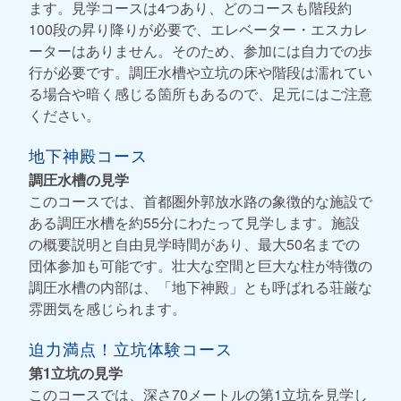
ます。見学コースは4つあり、どのコースも階段約
100段の昇り降りが必要で、エレベーター・エスカレ
ーターはありません。そのため、参加には自力での歩
行が必要です。調圧水槽や立坑の床や階段は濡れてい
る場合や暗く感じる箇所もあるので、足元にはご注意
ください。
地下神殿コース
調圧水槽の見学
このコースでは、首都圏外郭放水路の象徴的な施設で
ある調圧水槽を約55分にわたって見学します。施設
の概要説明と自由見学時間があり、最大50名までの
団体参加も可能です。壮大な空間と巨大な柱が特徴の
調圧水槽の内部は、「地下神殿」とも呼ばれる荘厳な
雰囲気を感じられます。
迫力満点！立坑体験コース
第1立坑の見学
このコースでは、深さ70メートルの第1立坑を見学し