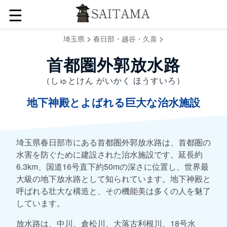
☰
>
>
埼玉県
春日部・越谷・久喜
首都圏外郭放水路
（しゅとけん がいかく ほうすいろ）
地下神殿とよばれる巨大な治水施設
埼玉県春日部市にある首都圏外郭放水路は、首都圏の
水害を防ぐために建設された治水施設です。延長約
6.3km、国道16号直下約50mの深さに位置し、世界最
大級の地下放水路として知られています。地下神殿と
呼ばれる壮大な構造と、その機能美は多くの人を魅了
しています。
放水路は、中川、倉松川、大落古利根川、18号水