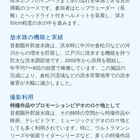
排水ポンプのインペラまで水の流れを体感できる見所
満載のコースです。参加者はヒップウェーダー（長
靴）とヘッドライト付きヘルメットを装着し、深さ
50cm程度の水の中を進みます。
放水路の機能と実績
首都圏外郭放水路は、洪水時に中川や倉松川などの河
川からの増水を貯留し、江戸川に排水する機能を持つ
巨大な洪水調節池です。2002年から供用を開始し、
年平均7〜8回の頻度で稼働しています。この施設の
完成により、倉松川流域などの洪水常襲地帯での洪水
被害が大幅に減少しました。
撮影利用
特撮作品やプロモーションビデオのロケ地として
首都圏外郭放水路は、その独特の空間から特撮作品や
映画、テレビドラマ、ミュージックビデオのロケ地と
しても多く利用されています。特に、ウルトラマンシ
リーズや仮面ライダーシリーズなど、多くの特撮作品