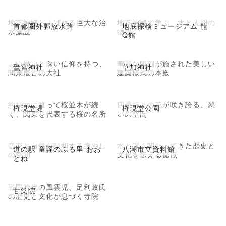
地下神殿とよばれる巨大な治
地下神殿で学ぶ、水と人間の
首都圏外郭放水路
地底探検ミュージアム 龍
水施設
物語
Q館
長い歴史と深い信仰を持つ、
華麗な彫刻が施された美しい
鷲宮神社
草加神社
関東最古の大社
建築様式の本殿
約1kmに渡って桜並木が続
四季折々の花が咲き誇る、憩
権現堂堤
権現堂公園
く、関東を代表する桜の名所
いの空間
音楽と自然が調和する癒やし
水と深く関わってきた歴史と
道の駅 童謡のふる里 おお
八潮市立資料館
の空間
文化を伝える拠点
とね
戦国時代の風雲児、足利政氏
甘棠院
の歴史と文化が息づく寺院