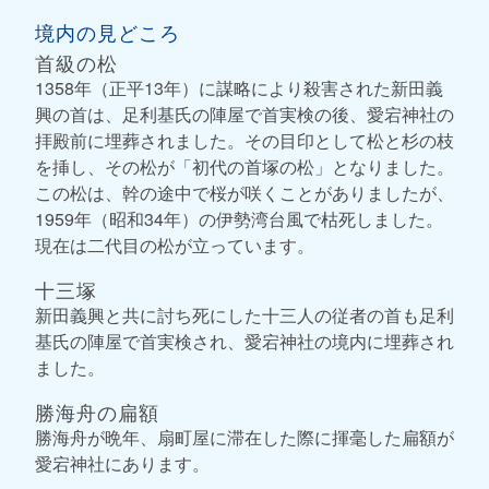
境内の見どころ
首級の松
1358年（正平13年）に謀略により殺害された新田義
興の首は、足利基氏の陣屋で首実検の後、愛宕神社の
拝殿前に埋葬されました。その目印として松と杉の枝
を挿し、その松が「初代の首塚の松」となりました。
この松は、幹の途中で桜が咲くことがありましたが、
1959年（昭和34年）の伊勢湾台風で枯死しました。
現在は二代目の松が立っています。
十三塚
新田義興と共に討ち死にした十三人の従者の首も足利
基氏の陣屋で首実検され、愛宕神社の境内に埋葬され
ました。
勝海舟の扁額
勝海舟が晩年、扇町屋に滞在した際に揮毫した扁額が
愛宕神社にあります。