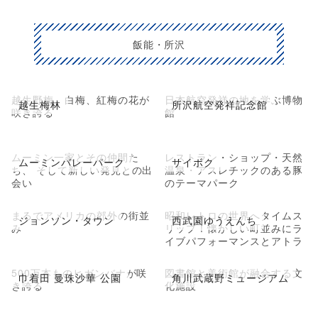
飯能・所沢
越生野梅、白梅、紅梅の花が
日本航空発祥の地を学ぶ博物
越生梅林
所沢航空発祥記念館
咲き誇る
館
ムーミン一家とその仲間た
レストラン・ショップ・天然
ムーミンバレーパーク
サイボク
ち、 そして新しい発見との出
温泉・アスレチックのある豚
会い
のテーマパーク
まるでアメリカの郊外の街並
昭和レトロの世界へタイムス
ジョンソン・タウン
西武園ゆうえんち
み
リップ！懐かしい町並みにラ
イブパフォーマンスとアトラ
クション
500万本ものヒガンバナが咲
図書館と美術館が融合する文
巾着田 曼珠沙華 公園
角川武蔵野ミュージアム
き誇る
化施設