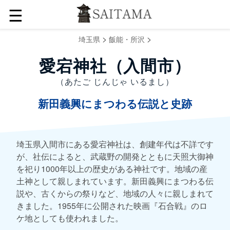
☰
>
>
埼玉県
飯能・所沢
愛宕神社（入間市）
（あたご じんじゃ いるまし）
新田義興にまつわる伝説と史跡
埼玉県入間市にある愛宕神社は、創建年代は不詳です
が、社伝によると、武蔵野の開発とともに天照大御神
を祀り1000年以上の歴史がある神社です。地域の産
土神として親しまれています。新田義興にまつわる伝
説や、古くからの祭りなど、地域の人々に親しまれて
きました。1955年に公開された映画『石合戦』のロ
ケ地としても使われました。