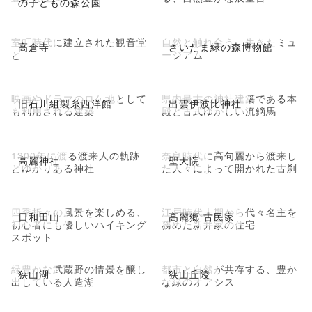
の子どもの森公園
室町時代に建立された観音堂
自然と触れ合う、生きたミュ
高倉寺
さいたま緑の森博物館
と
ージアム
映画やドラマのロケ地として
県内最古の神社建築である本
旧石川組製糸西洋館
出雲伊波比神社
も利用される建築
殿と古式ゆかしい流鏑馬
1300年に渡る渡来人の軌跡
奈良時代に高句麗から渡来し
高麗神社
聖天院
とゆかりある神社
た人々によって開かれた古刹
四季折々の風景を楽しめる、
江戸時代末期から代々名主を
日和田山
高麗郷 古民家
初心者にも優しいハイキング
務めた新井家の住宅
スポット
緑豊かな武蔵野の情景を醸し
都市と自然が共存する、豊か
狭山湖
狭山丘陵
出している人造湖
な緑のオアシス