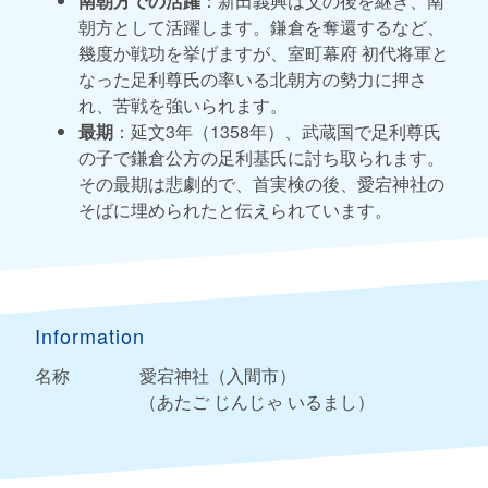
南朝方での活躍
：新田義興は父の後を継ぎ、
南
朝方として活躍します。
鎌倉を奪還するなど、
幾度か戦功を挙げますが、室町幕府 初代将軍と
なった
足利尊氏の率いる北朝方の勢力に押さ
れ、
苦戦を強いられます。
最期
：延文3年（1358年）、
武蔵国で足利尊氏
の子で鎌倉公方の足利基氏に討ち取られます。
その最期は悲劇的で、
首実検の後、
愛宕神社の
そばに埋められたと伝えられています。
Information
名称
愛宕神社（入間市）
（あたご じんじゃ いるまし）