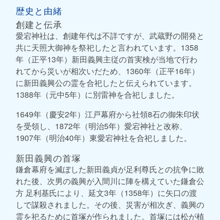
歴史と由緒
創建と伝承
愛宕神社は、創建年代は不詳ですが、武蔵野の開発と
共に天照大御神を祭祀したと言われています。1358
年（正平13年）新田義興主従の首実検が当地で行わ
れてから災いが相次いだため、1360年（正平16年）
に新田義興公の霊を合祀したと伝えられています。
1388年（元中5年）に別雷神を合祀しました。
1649年（慶安2年）江戸幕府から社領8石の御朱印状
を受領し、1872年（明治5年）愛宕神社と改称、
1907年（明治40年）東愛宕神社を合祀しました。
新田義興の首塚
鎌倉幕府を滅ぼした新田義貞が足利尊氏との抗争に敗
れた後、次男の義興が入間川に陣を構えていた鎌倉公
方 足利基氏により、延文3年（1358年）に矢口の渡
しで謀殺されました。その後、災害が相次ぎ、義興の
霊を祀るために首塚が作られました。首塚には松が植