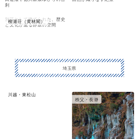
刹
別荘として建てられた、歴史
柳瀬荘（黄林閣）
と文化が薫る静寂の空間
埼玉県
川越・東松山
大宮・浦和・鴻巣
秩父・長瀞