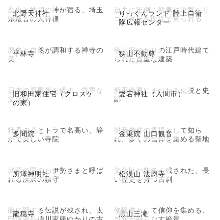
歴史と学問の神が宿る、埼玉
迫力に圧倒！戦車や攻撃ヘリ
北野天神社
りっくんランド 陸上自衛
県最古の天神様
コプターを間近で見られる
隊広報センター
歴史と自然が調和する禅寺の
徳川家ゆかりの江戸時代建て
平林寺
狭山不動尊
美
られた貴重な建築
日本の原風景を残す、貴重な
新田義興にまつわる伝説と史
旧和田家住宅（クロスケ
愛宕神社（入間市）
文化財
跡
の家）
牡丹の花とトラで名高い、静
観音信仰の霊場として知ら
多聞院
金乗院 山口観音
かで美しい寺院
れ、多くの信仰を集める聖地
武蔵の国のお伊勢さまと呼ば
文化財が数多く残された、長
所澤神明社
松渓山 法恩寺
れる所沢の鎮守
い歴史を持つ古刹
龍に関する伝説が残され、太
修験道として信仰を集める、
龍穏寺
黒山三滝
田道灌や徳川家康ゆかりの古
自然が織りなす絶景