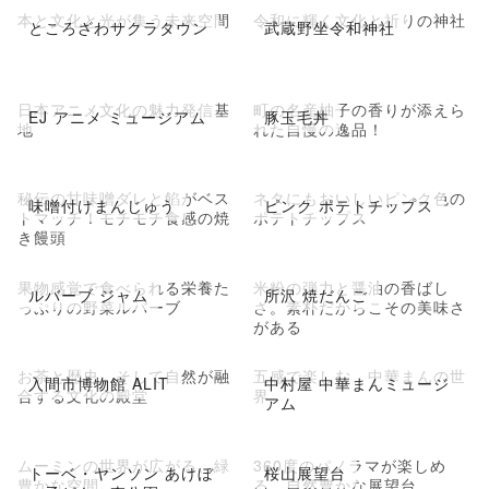
本と文化と光が集う未来空間
令和に輝く文化と祈りの神社
ところざわサクラタウン
武蔵野坐令和神社
日本アニメ文化の魅力発信基
町の名産柚子の香りが添えら
EJ アニメ ミュージアム
豚玉毛丼
地
れた自慢の逸品！
秘伝の甘味噌ダレと餡がベス
ネタにもおいしいピンク色の
味噌付けまんじゅう
ピンク ポテトチップス
トマッチ！モチモチ食感の焼
ポテトチップス
き饅頭
果物感覚で食べられる栄養た
米粉の弾力と醤油の香ばし
ルバーブ ジャム
所沢 焼だんご
っぷりの野菜ルバーブ
さ。素朴だからこその美味さ
がある
お茶と歴史、そして自然が融
五感で楽しむ、中華まんの世
入間市博物館 ALIT
中村屋 中華まんミュージ
合する文化の殿堂
界
アム
ムーミンの世界が広がる、緑
360度のパノラマが楽しめ
トーベ・ヤンソン あけぼ
桜山展望台
豊かな空間
る、自然豊かな展望台