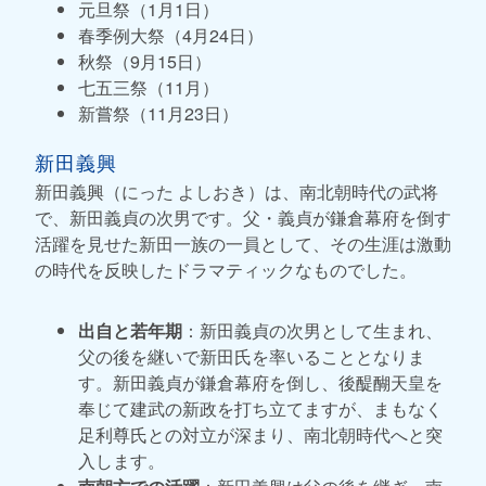
元旦祭（1月1日）
春季例大祭（4月24日）
秋祭（9月15日）
七五三祭（11月）
新嘗祭（11月23日）
新田義興
新田義興（にった よしおき）は、南北朝時代の武将
で、新田義貞の次男です。父・義貞が鎌倉幕府を倒す
活躍を見せた新田一族の一員として、その生涯は激動
の時代を反映したドラマティックなものでした。
出自と若年期
：新田義貞の次男として生まれ、
父の後を継いで新田氏を率いることとなりま
す。新田
義貞が鎌倉幕府を倒し、
後醍醐天皇を
奉じて建武の新政を打ち立てますが、
まもなく
足利尊氏との対立が深まり、
南北朝時代へと突
入します。