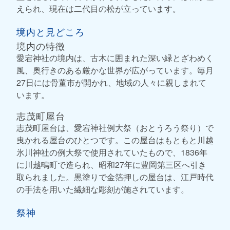
えられ、現在は二代目の松が立っています。
境内と見どころ
境内の特徴
愛宕神社の境内は、古木に囲まれた深い緑とざわめく
風、奥行きのある厳かな世界が広がっています。毎月
27日には骨董市が開かれ、地域の人々に親しまれて
います。
志茂町屋台
志茂町屋台は、愛宕神社例大祭（おとうろう祭り）で
曳かれる屋台のひとつです。この屋台はもともと川越
氷川神社の例大祭で使用されていたもので、1836年
に川越鴫町で造られ、昭和27年に豊岡第三区へ引き
取られました。黒塗りで金箔押しの屋台は、江戸時代
の手法を用いた繊細な彫刻が施されています。
祭神