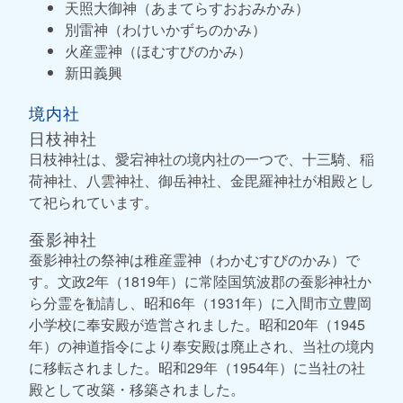
天照大御神（あまてらすおおみかみ）
別雷神（わけいかずちのかみ）
火産霊神（ほむすびのかみ）
新田義興
境内社
日枝神社
日枝神社は、愛宕神社の境内社の一つで、十三騎、稲
荷神社、八雲神社、御岳神社、金毘羅神社が相殿とし
て祀られています。
蚕影神社
蚕影神社の祭神は稚産霊神（わかむすびのかみ）で
す。文政2年（1819年）に常陸国筑波郡の蚕影神社か
ら分霊を勧請し、昭和6年（1931年）に入間市立豊岡
小学校に奉安殿が造営されました。昭和20年（1945
年）の神道指令により奉安殿は廃止され、当社の境内
に移転されました。昭和29年（1954年）に当社の社
殿として改築・移築されました。