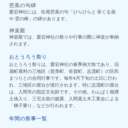
芭蕉の句碑
愛宕神社には、松尾芭蕉の句「ひらひらと 挙ぐる扇
や 雲の峰」の碑があります。
神楽殿
神楽殿では、愛宕神社の祭りや行事の際に神楽が奉納
されます。
おとうろう祭り
おとうろう祭りは、愛宕神社の春季例大祭であり、旧
扇町屋村の三地区（賀美町、奈賀町、志茂町）の区民
まつりとの合同行事です。毎年4月下旬の土日に行わ
れ、三地区の屋台が巡行されます。特に志茂町の屋台
は、入間市の指定文化財です。その他、わんぱく相撲
土俵入り、三宅太鼓の披露、入間鳶土木工業会による
「梯子乗り」などが行われます。
年間の祭事一覧