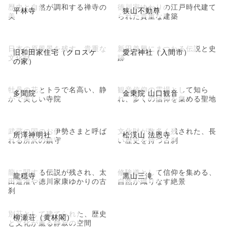
歴史と自然が調和する禅寺の
徳川家ゆかりの江戸時代建て
平林寺
狭山不動尊
美
られた貴重な建築
日本の原風景を残す、貴重な
新田義興にまつわる伝説と史
旧和田家住宅（クロスケ
愛宕神社（入間市）
文化財
跡
の家）
牡丹の花とトラで名高い、静
観音信仰の霊場として知ら
多聞院
金乗院 山口観音
かで美しい寺院
れ、多くの信仰を集める聖地
武蔵の国のお伊勢さまと呼ば
文化財が数多く残された、長
所澤神明社
松渓山 法恩寺
れる所沢の鎮守
い歴史を持つ古刹
龍に関する伝説が残され、太
修験道として信仰を集める、
龍穏寺
黒山三滝
田道灌や徳川家康ゆかりの古
自然が織りなす絶景
刹
別荘として建てられた、歴史
柳瀬荘（黄林閣）
と文化が薫る静寂の空間