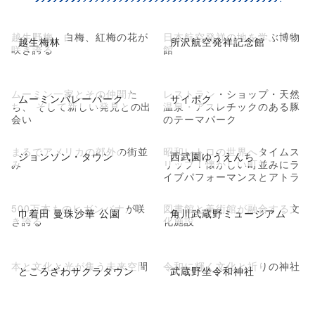
越生野梅、白梅、紅梅の花が
日本航空発祥の地を学ぶ博物
越生梅林
所沢航空発祥記念館
咲き誇る
館
ムーミン一家とその仲間た
レストラン・ショップ・天然
ムーミンバレーパーク
サイボク
ち、 そして新しい発見との出
温泉・アスレチックのある豚
会い
のテーマパーク
まるでアメリカの郊外の街並
昭和レトロの世界へタイムス
ジョンソン・タウン
西武園ゆうえんち
み
リップ！懐かしい町並みにラ
イブパフォーマンスとアトラ
クション
500万本ものヒガンバナが咲
図書館と美術館が融合する文
巾着田 曼珠沙華 公園
角川武蔵野ミュージアム
き誇る
化施設
本と文化と光が集う未来空間
令和に輝く文化と祈りの神社
ところざわサクラタウン
武蔵野坐令和神社