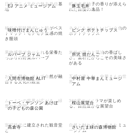
日本アニメ文化の魅力発信基
町の名産柚子の香りが添えら
EJ アニメ ミュージアム
豚玉毛丼
地
れた自慢の逸品！
秘伝の甘味噌ダレと餡がベス
ネタにもおいしいピンク色の
味噌付けまんじゅう
ピンク ポテトチップス
トマッチ！モチモチ食感の焼
ポテトチップス
き饅頭
果物感覚で食べられる栄養た
米粉の弾力と醤油の香ばし
ルバーブ ジャム
所沢 焼だんご
っぷりの野菜ルバーブ
さ。素朴だからこその美味さ
がある
お茶と歴史、そして自然が融
五感で楽しむ、中華まんの世
入間市博物館 ALIT
中村屋 中華まんミュージ
合する文化の殿堂
界
アム
ムーミンの世界が広がる、緑
360度のパノラマが楽しめ
トーベ・ヤンソン あけぼ
桜山展望台
豊かな空間
る、自然豊かな展望台
の子どもの森公園
室町時代に建立された観音堂
自然と触れ合う、生きたミュ
高倉寺
さいたま緑の森博物館
と
ージアム