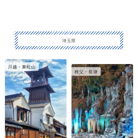
埼玉県
川越・東松山
大宮・浦和・鴻巣
秩父・長瀞