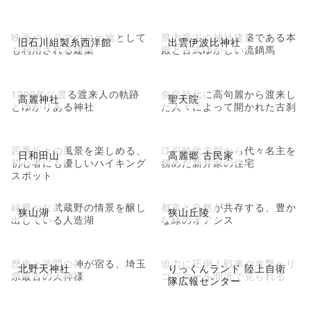
映画やドラマのロケ地として
県内最古の神社建築である本
旧石川組製糸西洋館
出雲伊波比神社
も利用される建築
殿と古式ゆかしい流鏑馬
1300年に渡る渡来人の軌跡
奈良時代に高句麗から渡来し
高麗神社
聖天院
とゆかりある神社
た人々によって開かれた古刹
四季折々の風景を楽しめる、
江戸時代末期から代々名主を
日和田山
高麗郷 古民家
初心者にも優しいハイキング
務めた新井家の住宅
スポット
緑豊かな武蔵野の情景を醸し
都市と自然が共存する、豊か
狭山湖
狭山丘陵
出している人造湖
な緑のオアシス
歴史と学問の神が宿る、埼玉
迫力に圧倒！戦車や攻撃ヘリ
北野天神社
りっくんランド 陸上自衛
県最古の天神様
コプターを間近で見られる
隊広報センター