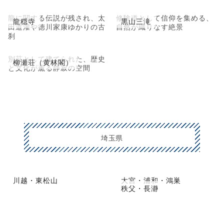
龍に関する伝説が残され、太
修験道として信仰を集める、
龍穏寺
黒山三滝
田道灌や徳川家康ゆかりの古
自然が織りなす絶景
刹
別荘として建てられた、歴史
柳瀬荘（黄林閣）
と文化が薫る静寂の空間
埼玉県
川越・東松山
大宮・浦和・鴻巣
秩父・長瀞