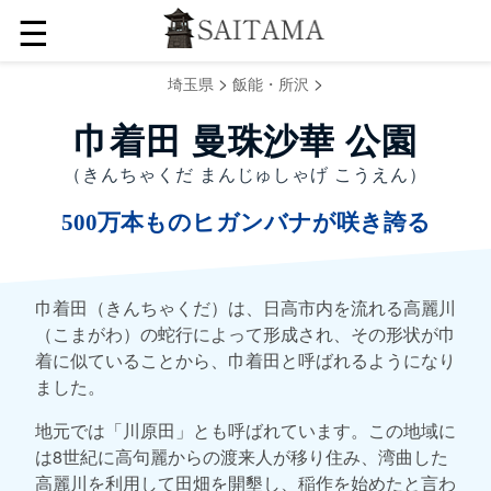
☰
>
>
埼玉県
飯能・所沢
巾着田 曼珠沙華 公園
（きんちゃくだ まんじゅしゃげ こうえん）
500万本ものヒガンバナが咲き誇る
巾着田（きんちゃくだ）は、日高市内を流れる高麗川
（こまがわ）の蛇行によって形成され、その形状が巾
着に似ていることから、巾着田と呼ばれるようになり
ました。
地元では「川原田」とも呼ばれています。この地域に
は8世紀に高句麗からの渡来人が移り住み、湾曲した
高麗川を利用して田畑を開墾し、稲作を始めたと言わ