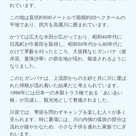
れています。
この地は直径約500メートルで面積約22ヘクタールの
平地であり、四方を高麗川に囲まれています。
かつては広大な水田が広がっており、昭和40年代に
日高町が巾着田を取得し、昭和50年代から60年代に
かけて草藪を刈ったところ、大規模なヒガンバナ（彼
岸花、曼珠沙華）の群生地が現れ、報道されるように
なりました。
このヒガンバナは、上流部からの土砂と共に川に運ば
れた球根が流れ着いた結果だと考えられています。
1996年には日本一の木製トラス橋である「あいあい
橋」が完成し、観光地として整備されました。
川原では、季節を問わずキャンプを楽しむ人々が多く
見られます。特に夏場には、川の内側の弧状の部分は
流れが緩やかなため、小さな子供を連れた家族でにぎ
わいます。