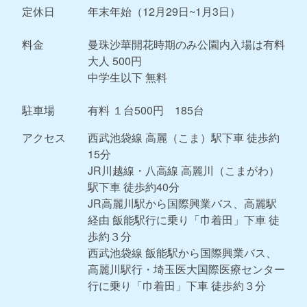
定休日
年末年始（12月29日~1月3日）
料金
曼珠沙華開花時期のみ公園内入場は有料
大人 500円
中学生以下 無料
駐車場
有料 １台500円 185台
アクセス
西武池袋線 高麗（こま）駅下車 徒歩約
15分
JR川越線・八高線 高麗川（こまがわ）
駅下車 徒歩約40分
JR高麗川駅から国際興業バス、高麗駅
経由 飯能駅行に乗り「巾着田」下車 徒
歩約３分
西武池袋線 飯能駅から国際興業バス、
高麗川駅行・埼玉医大国際医療センター
行に乗り「巾着田」下車 徒歩約３分