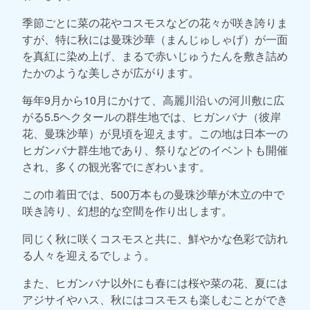
季節ごとに菜の花やコスモスなどの花々が咲き誇りま
すが、特に秋には曼珠沙華（まんじゅしゃげ）が一面
を真紅に染め上げ、まるで赤いじゅうたんを敷き詰め
たかのような美しさが広がります。
毎年9月から10月にかけて、高麗川沿いの河川敷に広
がる5.5ヘクタールの群生地では、ヒガンバナ（彼岸
花、曼珠沙華）が見頃を迎えます。この地は日本一の
ヒガンバナ群生地であり、祭りなどのイベントも開催
され、多くの観光客でにぎわいます。
この巾着田では、500万本もの曼珠沙華が木立の中で
咲き誇り、幻想的な空間を作り出します。
同じく秋に咲くコスモスと共に、鮮やかな色彩で訪れ
る人々を迎えるでしょう。
また、ヒガンバナ以外にも春には桜や菜の花、夏には
アジサイやハス、秋にはコスモスも楽しむことができ