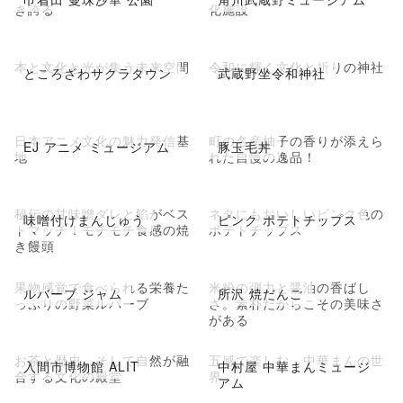
き誇る
化施設
本と文化と光が集う未来空間
令和に輝く文化と祈りの神社
ところざわサクラタウン
武蔵野坐令和神社
日本アニメ文化の魅力発信基
町の名産柚子の香りが添えら
EJ アニメ ミュージアム
豚玉毛丼
地
れた自慢の逸品！
秘伝の甘味噌ダレと餡がベス
ネタにもおいしいピンク色の
味噌付けまんじゅう
ピンク ポテトチップス
トマッチ！モチモチ食感の焼
ポテトチップス
き饅頭
果物感覚で食べられる栄養た
米粉の弾力と醤油の香ばし
ルバーブ ジャム
所沢 焼だんご
っぷりの野菜ルバーブ
さ。素朴だからこその美味さ
がある
お茶と歴史、そして自然が融
五感で楽しむ、中華まんの世
入間市博物館 ALIT
中村屋 中華まんミュージ
合する文化の殿堂
界
アム