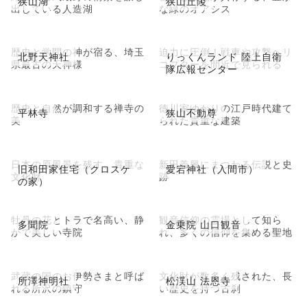
狭山湖
狭山丘陵
出している人造湖
な緑のオアシス
歴史と学問の神が宿る、埼玉
迫力に圧倒！戦車や攻撃ヘリ
北野天神社
りっくんランド 陸上自衛
県最古の天神様
コプターを間近で見られる
隊広報センター
歴史と自然が調和する禅寺の
徳川家ゆかりの江戸時代建て
平林寺
狭山不動尊
美
られた貴重な建築
日本の原風景を残す、貴重な
新田義興にまつわる伝説と史
旧和田家住宅（クロスケ
愛宕神社（入間市）
文化財
跡
の家）
牡丹の花とトラで名高い、静
観音信仰の霊場として知ら
多聞院
金乗院 山口観音
かで美しい寺院
れ、多くの信仰を集める聖地
武蔵の国のお伊勢さまと呼ば
文化財が数多く残された、長
所澤神明社
松渓山 法恩寺
れる所沢の鎮守
い歴史を持つ古刹