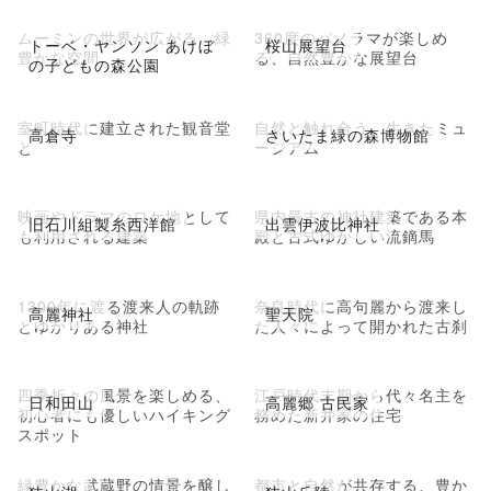
ムーミンの世界が広がる、緑
360度のパノラマが楽しめ
トーベ・ヤンソン あけぼ
桜山展望台
豊かな空間
る、自然豊かな展望台
の子どもの森公園
室町時代に建立された観音堂
自然と触れ合う、生きたミュ
高倉寺
さいたま緑の森博物館
と
ージアム
映画やドラマのロケ地として
県内最古の神社建築である本
旧石川組製糸西洋館
出雲伊波比神社
も利用される建築
殿と古式ゆかしい流鏑馬
1300年に渡る渡来人の軌跡
奈良時代に高句麗から渡来し
高麗神社
聖天院
とゆかりある神社
た人々によって開かれた古刹
四季折々の風景を楽しめる、
江戸時代末期から代々名主を
日和田山
高麗郷 古民家
初心者にも優しいハイキング
務めた新井家の住宅
スポット
緑豊かな武蔵野の情景を醸し
都市と自然が共存する、豊か