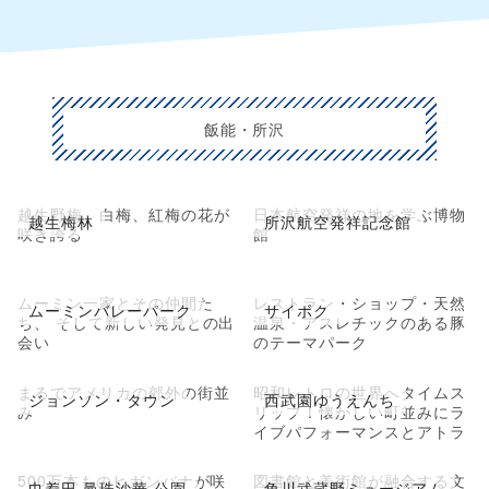
飯能・所沢
越生野梅、白梅、紅梅の花が
日本航空発祥の地を学ぶ博物
越生梅林
所沢航空発祥記念館
咲き誇る
館
ムーミン一家とその仲間た
レストラン・ショップ・天然
ムーミンバレーパーク
サイボク
ち、 そして新しい発見との出
温泉・アスレチックのある豚
会い
のテーマパーク
まるでアメリカの郊外の街並
昭和レトロの世界へタイムス
ジョンソン・タウン
西武園ゆうえんち
み
リップ！懐かしい町並みにラ
イブパフォーマンスとアトラ
クション
500万本ものヒガンバナが咲
図書館と美術館が融合する文
巾着田 曼珠沙華 公園
角川武蔵野ミュージアム