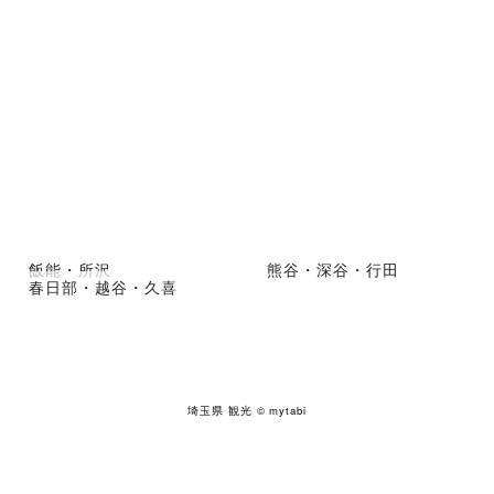
飯能・所沢
熊谷・深谷・行田
春日部・越谷・久喜
埼玉県 観光
© mytabi