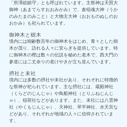
「所澤総鎮守」とも呼ばれています。主祭神は天照大
御神（あまてらすおおみかみ）で、倉稲魂大神（うか
のみたまのみこと）と大物主大神（おおものぬしのお
おかみ）も祀られています。
御神木と樹木
境内には樹齢数百年の御神木をはじめ、青々とした樹
木が茂り、訪れる人々に安らぎを提供しています。特
に御神木の樫は数々の伝説を秘めた老木で、西大門の
参道には二丈余りの老けやきが立ち並んでいます。
摂社と末社
境内には多数の摂社や末社があり、それぞれに特徴的
な祭神が祀られています。主な摂社には、蔵殿神社
（くらどのじんじゃ）や鳥船神社（とりふねじんじ
ゃ）、稲荷社などがあります。また、末社には八雲神
社（やくもじんじゃ）、天神社、琴平神社、水天宮な
どがあり、それぞれが地域の人々に信仰されていま
す。