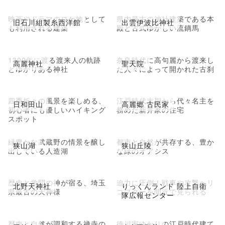
映画やドラマのロケ地として
県内最古の神社建築である本
旧石川組製糸西洋館
出雲伊波比神社
も利用される建築
殿と古式ゆかしい流鏑馬
1300年に渡る渡来人の軌跡
奈良時代に高句麗から渡来し
高麗神社
聖天院
とゆかりある神社
た人々によって開かれた古刹
四季折々の風景を楽しめる、
江戸時代末期から代々名主を
日和田山
高麗郷 古民家
初心者にも優しいハイキング
務めた新井家の住宅
スポット
緑豊かな武蔵野の情景を醸し
都市と自然が共存する、豊か
狭山湖
狭山丘陵
出している人造湖
な緑のオアシス
歴史と学問の神が宿る、埼玉
迫力に圧倒！戦車や攻撃ヘリ
北野天神社
りっくんランド 陸上自衛
県最古の天神様
コプターを間近で見られる
隊広報センター
歴史と自然が調和する禅寺の
徳川家ゆかりの江戸時代建て