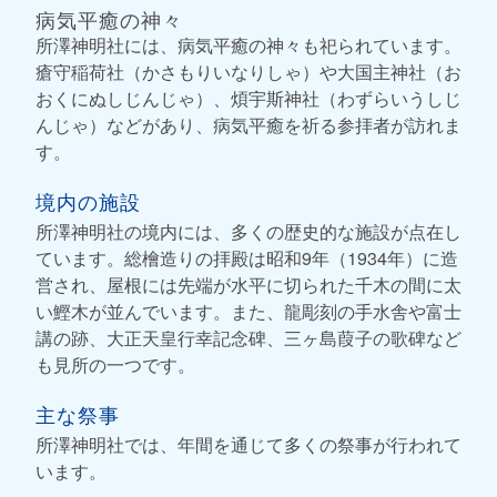
病気平癒の神々
所澤神明社には、病気平癒の神々も祀られています。
瘡守稲荷社（かさもりいなりしゃ）や大国主神社（お
おくにぬしじんじゃ）、煩宇斯神社（わずらいうしじ
んじゃ）などがあり、病気平癒を祈る参拝者が訪れま
す。
境内の施設
所澤神明社の境内には、多くの歴史的な施設が点在し
ています。総檜造りの拝殿は昭和9年（1934年）に造
営され、屋根には先端が水平に切られた千木の間に太
い鰹木が並んでいます。また、龍彫刻の手水舎や富士
講の跡、大正天皇行幸記念碑、三ヶ島葭子の歌碑など
も見所の一つです。
主な祭事
所澤神明社では、年間を通じて多くの祭事が行われて
います。