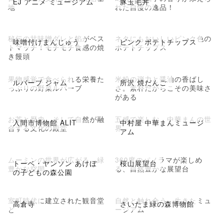
EJ アニメ ミュージアム
豚玉毛丼
地
れた自慢の逸品！
秘伝の甘味噌ダレと餡がベス
ネタにもおいしいピンク色の
味噌付けまんじゅう
ピンク ポテトチップス
トマッチ！モチモチ食感の焼
ポテトチップス
き饅頭
果物感覚で食べられる栄養た
米粉の弾力と醤油の香ばし
ルバーブ ジャム
所沢 焼だんご
っぷりの野菜ルバーブ
さ。素朴だからこその美味さ
がある
お茶と歴史、そして自然が融
五感で楽しむ、中華まんの世
入間市博物館 ALIT
中村屋 中華まんミュージ
合する文化の殿堂
界
アム
ムーミンの世界が広がる、緑
360度のパノラマが楽しめ
トーベ・ヤンソン あけぼ
桜山展望台
豊かな空間
る、自然豊かな展望台
の子どもの森公園
室町時代に建立された観音堂
自然と触れ合う、生きたミュ
高倉寺
さいたま緑の森博物館
と
ージアム