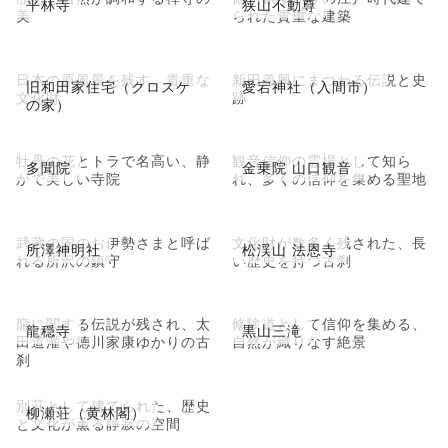
平林寺
狭山不動尊
美
られた貴重な建築
日本の原風景を残す、貴重な
新田義興にまつわる伝説と史
旧和田家住宅（クロスケ
愛宕神社（入間市）
文化財
跡
の家）
牡丹の花とトラで名高い、静
観音信仰の霊場として知ら
多聞院
金乗院 山口観音
かで美しい寺院
れ、多くの信仰を集める聖地
武蔵の国のお伊勢さまと呼ば
文化財が数多く残された、長
所澤神明社
松渓山 法恩寺
れる所沢の鎮守
い歴史を持つ古刹
龍に関する伝説が残され、太
修験道として信仰を集める、
龍穏寺
黒山三滝
田道灌や徳川家康ゆかりの古
自然が織りなす絶景
刹
別荘として建てられた、歴史
柳瀬荘（黄林閣）
と文化が薫る静寂の空間