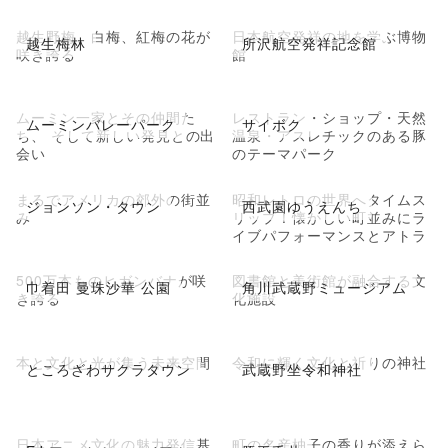
越生野梅、白梅、紅梅の花が
日本航空発祥の地を学ぶ博物
越生梅林
所沢航空発祥記念館
咲き誇る
館
ムーミン一家とその仲間た
レストラン・ショップ・天然
ムーミンバレーパーク
サイボク
ち、 そして新しい発見との出
温泉・アスレチックのある豚
会い
のテーマパーク
まるでアメリカの郊外の街並
昭和レトロの世界へタイムス
ジョンソン・タウン
西武園ゆうえんち
み
リップ！懐かしい町並みにラ
イブパフォーマンスとアトラ
クション
500万本ものヒガンバナが咲
図書館と美術館が融合する文
巾着田 曼珠沙華 公園
角川武蔵野ミュージアム
き誇る
化施設
本と文化と光が集う未来空間
令和に輝く文化と祈りの神社
ところざわサクラタウン
武蔵野坐令和神社
日本アニメ文化の魅力発信基
町の名産柚子の香りが添えら