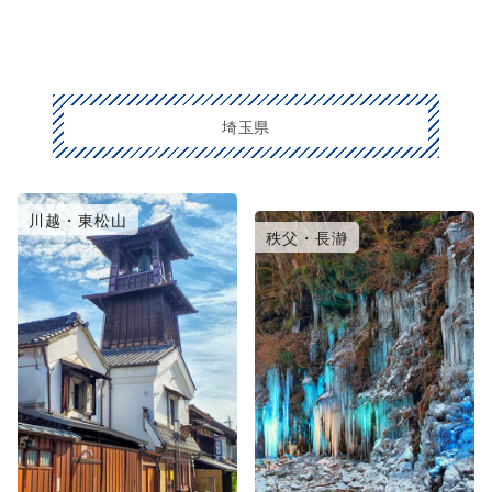
埼玉県
川越・東松山
大宮・浦和・鴻巣
秩父・長瀞