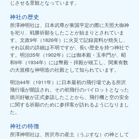
じさせる景観となっています。
神社の歴史
所澤神明社は、日本武尊が東国平定の際に天照大御神
を祀り、戦勝祈願をしたことが始まりとされていま
す。文政9年（1826年）に火災で記録資料が焼失し、
それ以前の詳細は不明ですが、長い歴史を持つ神社で
す。明治35年（1902年）には御本殿・玉串門が、昭
和9年（1934年）には幣殿・拝殿が竣工し、関東有数
の大規模な神明造の社殿として知られています。
明治44年（1911年）に日本最初の飛行場である所沢
飛行場が開設され、その初飛行のパイロットとなった
徳川好敏が正式参詣したことから、飛行機と空の安全
に関する祈願のために参拝客が訪れるようになりまし
た。
神社の特徴
所澤神明社は、所沢市の産土（うぶすな）の神として