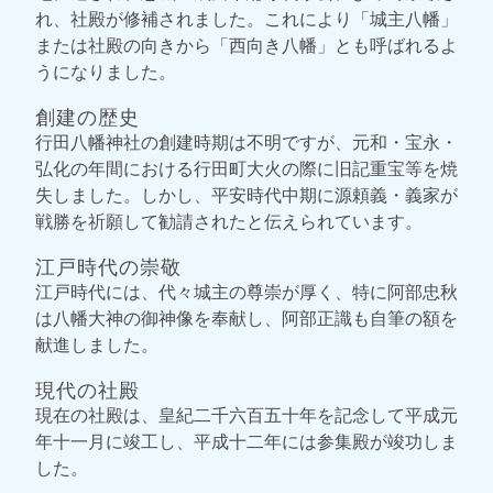
れ、社殿が修補されました。これにより「城主八幡」
または社殿の向きから「西向き八幡」とも呼ばれるよ
うになりました。
創建の歴史
行田八幡神社の創建時期は不明ですが、元和・宝永・
弘化の年間における行田町大火の際に旧記重宝等を焼
失しました。しかし、平安時代中期に源頼義・義家が
戦勝を祈願して勧請されたと伝えられています。
江戸時代の崇敬
江戸時代には、代々城主の尊崇が厚く、特に阿部忠秋
は八幡大神の御神像を奉献し、阿部正識も自筆の額を
献進しました。
現代の社殿
現在の社殿は、皇紀二千六百五十年を記念して平成元
年十一月に竣工し、平成十二年には参集殿が竣功しま
した。