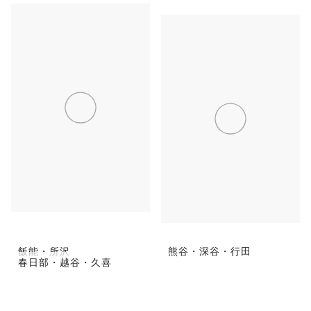
川越・東松山
大宮・浦和・鴻巣
秩父・長瀞
飯能・所沢
熊谷・深谷・行田
春日部・越谷・久喜