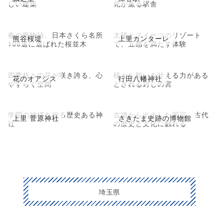
しい建築
化が薫る駅舎
春の風物詩、日本さくら名所
太陽とスイーツのリゾート
熊谷桜堤
上里カンターレ
100選に選ばれた桜並木
で、五感を満たす体験
四季折々の花が咲き誇る、心
様々な願いを叶える力がある
花のオアシス
行田八幡神社
やすらぐ空間
とされる封じの宮
学問の神様を祀る歴史ある神
古墳から出土した国宝、古代
上里 菅原神社
さきたま史跡の博物館
社
の歴史と文化に触れる
埼玉県