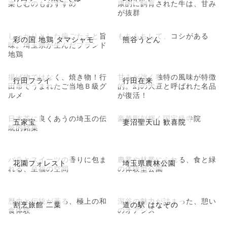
楽しむのもおすすめ
康的に飼育された牛は、甘み
が抜群
しっかりとした歯ごたえと旨
もちもちして、コシがある
彩の国 地鶏 タマシャモ
熊谷うどん
味。埼玉県が生んだブランド
地鶏
揚げ物ではなく、焼き物！行
甘みが強く独特の風味が特徴
行田フライ
行田在来
田市でうまれたご当地Ｂ級グ
的。幻の大豆と呼ばれた名品
ルメ
が復活！
日本茶に良くあうの埼玉の伝
豪華彫刻輝く国宝級寺院
五家宝
妻沼聖天山 歓喜院
統的銘菓
バラとスイーツの香りに包ま
農業や林業にふれる、食と緑
花園フォレスト
埼玉県農林公園
れる、至福の空間
の体験型公園
歴史と伝統が薫る、極上の和
深谷の魅力が詰まった、憩い
割烹旅館 二葉
道の駅 はなぞの
食体験
のオアシス