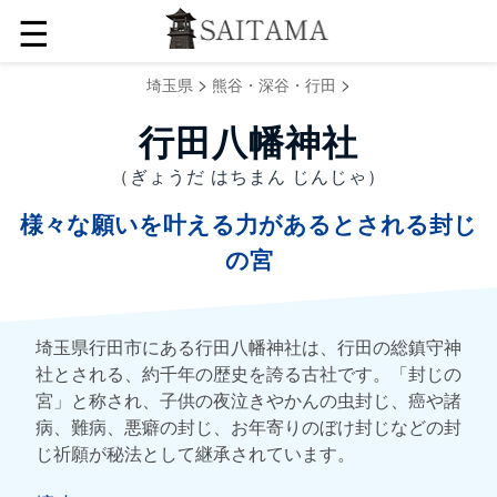
☰
>
>
埼玉県
熊谷・深谷・行田
行田八幡神社
（ぎょうだ はちまん じんじゃ）
様々な願いを叶える力があるとされる封じ
の宮
埼玉県行田市にある行田八幡神社は、行田の総鎮守神
社とされる、約千年の歴史を誇る古社です。「封じの
宮」と称され、子供の夜泣きやかんの虫封じ、癌や諸
病、難病、悪癖の封じ、お年寄りのぼけ封じなどの封
じ祈願が秘法として継承されています。