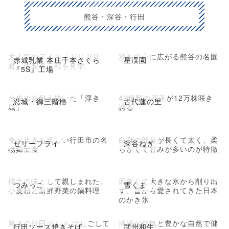
熊谷・深谷・行田
大人気のアイス「ガリガリ
池を中心に広がる熊谷の名園
赤城乳業 本庄千本さくら
星渓園
君」の製造工程を見学
『5S』工場
水攻めを耐え抜いた「浮き
42種類の花蓮が12万株咲き
忍城・御三階櫓
古代蓮の里
城」
誇る
食べ歩きも楽しい行田市の名
白身の部分が長くて太く、柔
ゼリーフライ
深谷ねぎ
物郷土食
らかくて甘みが多いのが特徴
郷土の味として親しまれた、
四角くて大きな氷から削り出
つみっこ
雪くま
小麦粉と新鮮野菜の鍋料理
す、昔から愛されてきた日本
のかき氷
第３の行田グルメ はしごして
清浄な空気と豊かな自然で健
行田ソース焼きそば
武州和牛