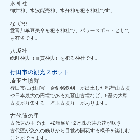
水神社
御井神、水波能売神、水分神を祀る神社です。
なで桃
意富加牟豆美命を祀る神社で、パワースポットとして
も有名です。
八坂社
総町神輿（百貫神輿）を祀る神社です。
行田市の観光スポット
埼玉古墳群
行田市には国宝「金錯銘鉄剣」が出土した稲荷山古墳
や日本最大の円墳である丸墓山古墳など、9基の大型
古墳が群集する「埼玉古墳群」があります。
古代蓮の里
古代蓮の里では、42種類約12万株の蓮の花が咲き、
古代蓮が悠久の眠りから目覚め開花する様子を楽しむ
ことができます。