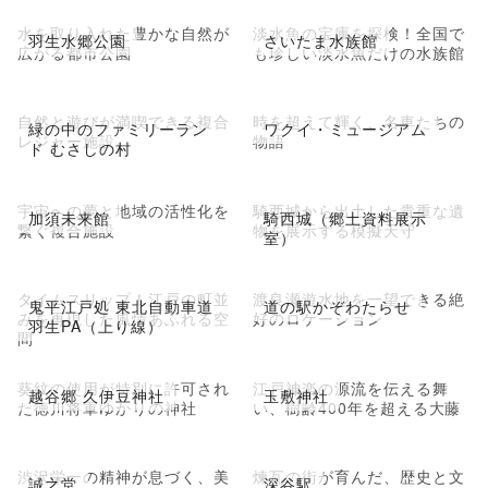
水を取り入れた豊かな自然が
淡水魚の宝庫を探検！全国で
羽生水郷公園
さいたま水族館
広がる都市公園
も珍しい淡水魚だけの水族館
自然と遊びが満喫できる複合
時を超えて輝く、名車たちの
緑の中のファミリーラン
ワクイ・ミュージアム
レジャー施設
物語
ド むさしの村
宇宙への夢と地域の活性化を
騎西城から出土した貴重な遺
加須未来館
騎西城（郷土資料展示
繋ぐ複合施設
物を展示する模擬天守
室）
タイムスリップ！江戸の町並
渡良瀬遊水地を一望できる絶
鬼平江戸処 東北自動車道
道の駅かぞわたらせ
みを再現した風情あふれる空
好のロケーション
羽生PA（上り線）
間
葵紋の使用が特別に許可され
江戸神楽の源流を伝える舞
越谷郷 久伊豆神社
玉敷神社
た徳川将軍ゆかりの神社
い、樹齢400年を超える大藤
渋沢栄一の精神が息づく、美
煉瓦の街が育んだ、歴史と文
誠之堂
深谷駅