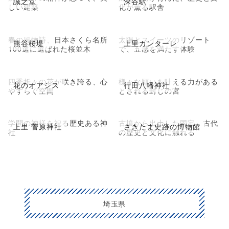
誠之堂
深谷駅
しい建築
化が薫る駅舎
春の風物詩、日本さくら名所
太陽とスイーツのリゾート
熊谷桜堤
上里カンターレ
100選に選ばれた桜並木
で、五感を満たす体験
四季折々の花が咲き誇る、心
様々な願いを叶える力がある
花のオアシス
行田八幡神社
やすらぐ空間
とされる封じの宮
学問の神様を祀る歴史ある神
古墳から出土した国宝、古代
上里 菅原神社
さきたま史跡の博物館
社
の歴史と文化に触れる
埼玉県