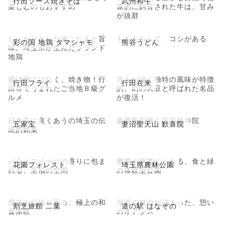
行田ソース焼きそば
武州和牛
楽しむのもおすすめ
康的に飼育された牛は、甘み
が抜群
しっかりとした歯ごたえと旨
もちもちして、コシがある
彩の国 地鶏 タマシャモ
熊谷うどん
味。埼玉県が生んだブランド
地鶏
揚げ物ではなく、焼き物！行
甘みが強く独特の風味が特徴
行田フライ
行田在来
田市でうまれたご当地Ｂ級グ
的。幻の大豆と呼ばれた名品
ルメ
が復活！
日本茶に良くあうの埼玉の伝
豪華彫刻輝く国宝級寺院
五家宝
妻沼聖天山 歓喜院
統的銘菓
バラとスイーツの香りに包ま
農業や林業にふれる、食と緑
花園フォレスト
埼玉県農林公園
れる、至福の空間
の体験型公園
歴史と伝統が薫る、極上の和
深谷の魅力が詰まった、憩い
割烹旅館 二葉
道の駅 はなぞの
食体験
のオアシス