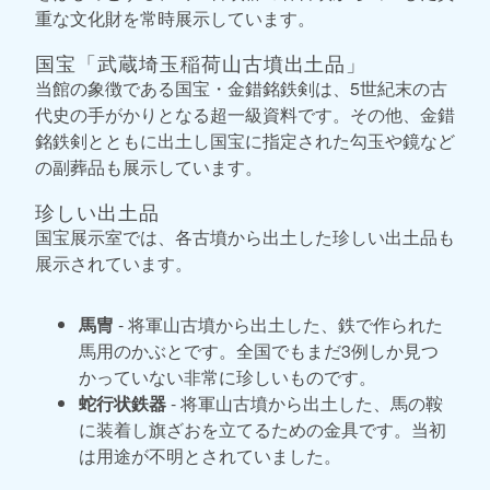
重な文化財を常時展示しています。
国宝「武蔵埼玉稲荷山古墳出土品」
当館の象徴である国宝・金錯銘鉄剣は、5世紀末の古
代史の手がかりとなる超一級資料です。その他、金錯
銘鉄剣とともに出土し国宝に指定された勾玉や鏡など
の副葬品も展示しています。
珍しい出土品
国宝展示室では、各古墳から出土した珍しい出土品も
展示されています。
馬冑
- 将軍山古墳から出土した、鉄で作られた
馬用のかぶとです。全国でもまだ3例しか見つ
かっていない非常に珍しいものです。
蛇行状鉄器
- 将軍山古墳から出土した、馬の鞍
に装着し旗ざおを立てるための金具です。当初
は用途が不明とされていました。