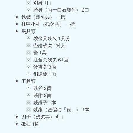
剣身 1口
矛身（内一口石突付） 2口
鉄鏃（残欠共） 一括
挂甲小札（残欠共） 一括
馬具類
鞍金具残欠 1具分
壺鐙残欠 1対分
轡 1具
辻金具残欠 61箇
鈴杏葉 3箇
銅環鈴 1箇
工具類
鉄斧 2箇
鉄鉗 2箇
鉄鑷子 1本
鉄鉇（金偏に「㐌」） 1本
刀子（残欠共） 4口
砥石 1箇