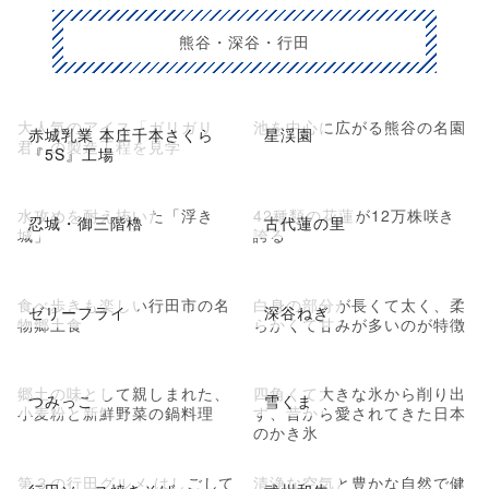
熊谷・深谷・行田
大人気のアイス「ガリガリ
池を中心に広がる熊谷の名園
赤城乳業 本庄千本さくら
星渓園
君」の製造工程を見学
『5S』工場
水攻めを耐え抜いた「浮き
42種類の花蓮が12万株咲き
忍城・御三階櫓
古代蓮の里
城」
誇る
食べ歩きも楽しい行田市の名
白身の部分が長くて太く、柔
ゼリーフライ
深谷ねぎ
物郷土食
らかくて甘みが多いのが特徴
郷土の味として親しまれた、
四角くて大きな氷から削り出
つみっこ
雪くま
小麦粉と新鮮野菜の鍋料理
す、昔から愛されてきた日本
のかき氷
第３の行田グルメ はしごして
清浄な空気と豊かな自然で健