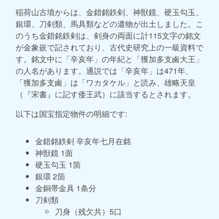
稲荷山古墳からは、金錯銘鉄剣、神獣鏡、硬玉勾玉、
銀環、刀剣類、馬具類などの遺物が出土しました。こ
のうち金錯銘鉄剣は、剣身の両面に計115文字の銘文
が金象嵌で記されており、古代史研究上の一級資料で
す。銘文中に「辛亥年」の年紀と「獲加多支鹵大王」
の人名があります。通説では「辛亥年」は471年、
「獲加多支鹵」は「ワカタケル」と読み、雄略天皇
（『宋書』に記す倭王武）に該当するとされます。
以下は国宝指定物件の明細です:
金錯銘鉄剣 辛亥年七月在銘
神獣鏡 1面
硬玉勾玉 1箇
銀環 2箇
金銅帯金具 1条分
刀剣類
刀身（残欠共）5口