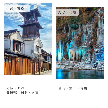
川越・東松山
大宮・浦和・鴻巣
秩父・長瀞
飯能・所沢
熊谷・深谷・行田
春日部・越谷・久喜