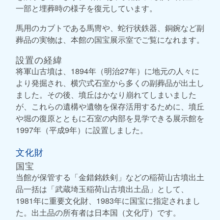
一部と埋葬時の様子を復元しています。
馬用のカブトである馬冑や、蛇行状鉄器、銅鋺など副
葬品の実物は、本館の国宝展示室でご覧になれます。
設置の経緯
将軍山古墳は、1894年（明治27年）に地元の人々に
より発掘され、横穴式石室から多くの副葬品が出土し
ました。その後、墳丘はかなり崩れてしまいました
が、これらの遺構や遺物を保存活用するために、墳丘
や堀の復原とともに石室の内部を見学できる展示館を
1997年（平成9年）に設置しました。
文化財
国宝
当館が保管する「金錯銘鉄剣」などの稲荷山古墳出土
品一括は「武蔵埼玉稲荷山古墳出土品」として、
1981年に重要文化財、1983年に国宝に指定されまし
た。出土品の所有者は日本国（文化庁）です。