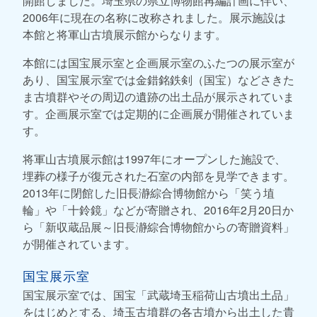
開館しました。埼玉県の県立博物館再編計画に伴い、
2006年に現在の名称に改称されました。展示施設は
本館と将軍山古墳展示館からなります。
本館には国宝展示室と企画展示室のふたつの展示室が
あり、国宝展示室では金錯銘鉄剣（国宝）などさきた
ま古墳群やその周辺の遺跡の出土品が展示されていま
す。企画展示室では定期的に企画展が開催されていま
す。
将軍山古墳展示館は1997年にオープンした施設で、
埋葬の様子が復元された石室の内部を見学できます。
2013年に閉館した旧長瀞綜合博物館から「笑う埴
輪」や「十鈴鏡」などが寄贈され、2016年2月20日か
ら「新収蔵品展～旧長瀞綜合博物館からの寄贈資料」
が開催されています。
国宝展示室
国宝展示室では、国宝「武蔵埼玉稲荷山古墳出土品」
をはじめとする、埼玉古墳群の各古墳から出土した貴