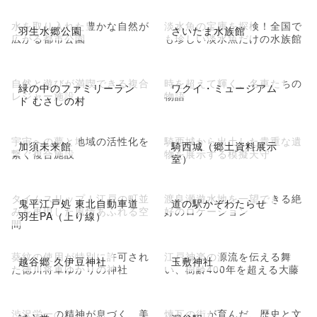
水を取り入れた豊かな自然が
淡水魚の宝庫を探検！全国で
羽生水郷公園
さいたま水族館
広がる都市公園
も珍しい淡水魚だけの水族館
自然と遊びが満喫できる複合
時を超えて輝く、名車たちの
緑の中のファミリーラン
ワクイ・ミュージアム
レジャー施設
物語
ド むさしの村
宇宙への夢と地域の活性化を
騎西城から出土した貴重な遺
加須未来館
騎西城（郷土資料展示
繋ぐ複合施設
物を展示する模擬天守
室）
タイムスリップ！江戸の町並
渡良瀬遊水地を一望できる絶
鬼平江戸処 東北自動車道
道の駅かぞわたらせ
みを再現した風情あふれる空
好のロケーション
羽生PA（上り線）
間
葵紋の使用が特別に許可され
江戸神楽の源流を伝える舞
越谷郷 久伊豆神社
玉敷神社
た徳川将軍ゆかりの神社
い、樹齢400年を超える大藤
渋沢栄一の精神が息づく、美
煉瓦の街が育んだ、歴史と文