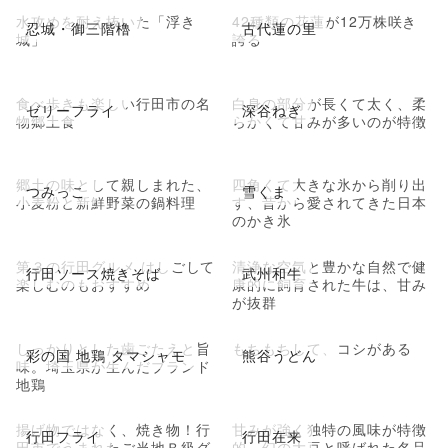
水攻めを耐え抜いた「浮き
42種類の花蓮が12万株咲き
忍城・御三階櫓
古代蓮の里
城」
誇る
食べ歩きも楽しい行田市の名
白身の部分が長くて太く、柔
ゼリーフライ
深谷ねぎ
物郷土食
らかくて甘みが多いのが特徴
郷土の味として親しまれた、
四角くて大きな氷から削り出
つみっこ
雪くま
小麦粉と新鮮野菜の鍋料理
す、昔から愛されてきた日本
のかき氷
第３の行田グルメ はしごして
清浄な空気と豊かな自然で健
行田ソース焼きそば
武州和牛
楽しむのもおすすめ
康的に飼育された牛は、甘み
が抜群
しっかりとした歯ごたえと旨
もちもちして、コシがある
彩の国 地鶏 タマシャモ
熊谷うどん
味。埼玉県が生んだブランド
地鶏
揚げ物ではなく、焼き物！行
甘みが強く独特の風味が特徴
行田フライ
行田在来
田市でうまれたご当地Ｂ級グ
的。幻の大豆と呼ばれた名品