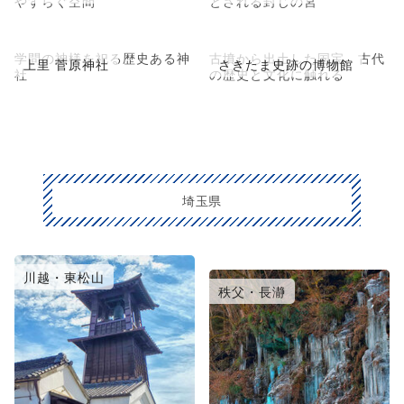
やすらぐ空間
とされる封じの宮
学問の神様を祀る歴史ある神
古墳から出土した国宝、古代
上里 菅原神社
さきたま史跡の博物館
社
の歴史と文化に触れる
埼玉県
川越・東松山
大宮・浦和・鴻巣
秩父・長瀞