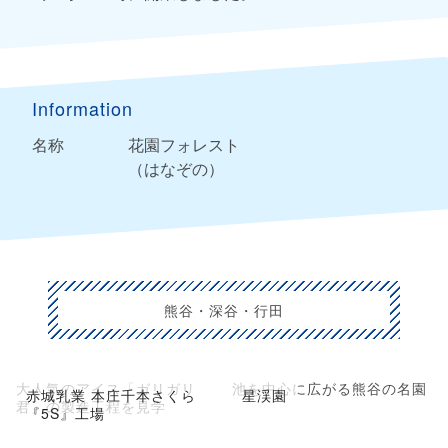
Information
名称
花園フォレスト
（はなぞの）
熊谷・深谷・行田
大人気のアイス「ガリガリ
池を中心に広がる熊谷の名園
赤城乳業 本庄千本さくら
星渓園
君」の製造工程を見学
『5S』工場