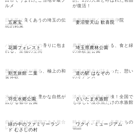
ルメ
が復活！
日本茶に良くあうの埼玉の伝
豪華彫刻輝く国宝級寺院
五家宝
妻沼聖天山 歓喜院
統的銘菓
バラとスイーツの香りに包ま
農業や林業にふれる、食と緑
花園フォレスト
埼玉県農林公園
れる、至福の空間
の体験型公園
歴史と伝統が薫る、極上の和
深谷の魅力が詰まった、憩い
割烹旅館 二葉
道の駅 はなぞの
食体験
のオアシス
水を取り入れた豊かな自然が
淡水魚の宝庫を探検！全国で
羽生水郷公園
さいたま水族館
広がる都市公園
も珍しい淡水魚だけの水族館
自然と遊びが満喫できる複合
時を超えて輝く、名車たちの
緑の中のファミリーラン
ワクイ・ミュージアム
レジャー施設
物語
ド むさしの村