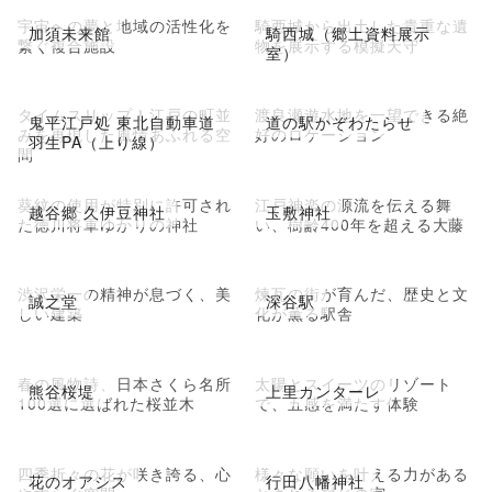
宇宙への夢と地域の活性化を
騎西城から出土した貴重な遺
加須未来館
騎西城（郷土資料展示
繋ぐ複合施設
物を展示する模擬天守
室）
タイムスリップ！江戸の町並
渡良瀬遊水地を一望できる絶
鬼平江戸処 東北自動車道
道の駅かぞわたらせ
みを再現した風情あふれる空
好のロケーション
羽生PA（上り線）
間
葵紋の使用が特別に許可され
江戸神楽の源流を伝える舞
越谷郷 久伊豆神社
玉敷神社
た徳川将軍ゆかりの神社
い、樹齢400年を超える大藤
渋沢栄一の精神が息づく、美
煉瓦の街が育んだ、歴史と文
誠之堂
深谷駅
しい建築
化が薫る駅舎
春の風物詩、日本さくら名所
太陽とスイーツのリゾート
熊谷桜堤
上里カンターレ
100選に選ばれた桜並木
で、五感を満たす体験
四季折々の花が咲き誇る、心
様々な願いを叶える力がある
花のオアシス
行田八幡神社