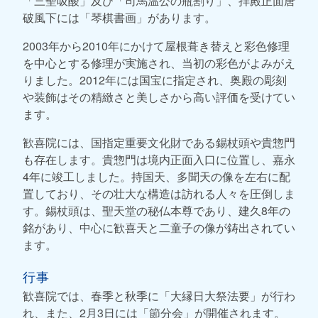
「三聖吸酸」及び「司馬温公の瓶割り」、拝殿正面唐
破風下には「琴棋書画」があります。
2003年から2010年にかけて屋根葺き替えと彩色修理
を中心とする修理が実施され、当初の彩色がよみがえ
りました。2012年には国宝に指定され、奥殿の彫刻
や装飾はその精緻さと美しさから高い評価を受けてい
ます。
歓喜院には、国指定重要文化財である錫杖頭や貴惣門
も存在します。貴惣門は境内正面入口に位置し、嘉永
4年に竣工しました。持国天、多聞天の像を左右に配
置しており、その壮大な構造は訪れる人々を圧倒しま
す。錫杖頭は、聖天堂の秘仏本尊であり、建久8年の
銘があり、中心に歓喜天と二童子の像が鋳出されてい
ます。
行事
歓喜院では、春季と秋季に「大縁日大祭法要」が行わ
れ、また、2月3日には「節分会」が開催されます。