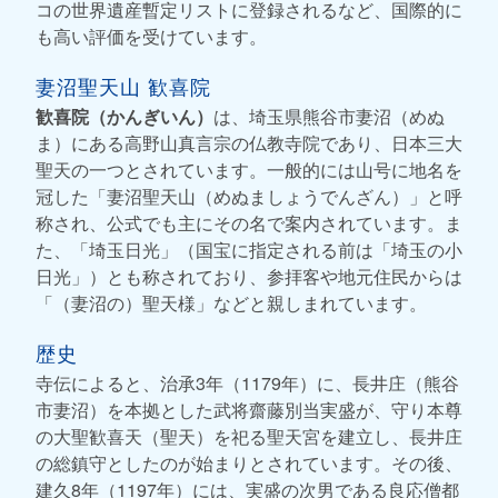
コの世界遺産暫定リストに登録されるなど、国際的に
も高い評価を受けています。
妻沼聖天山 歓喜院
歓喜院（かんぎいん）
は、埼玉県熊谷市妻沼（めぬ
ま）にある高野山真言宗の仏教寺院であり、日本三大
聖天の一つとされています。一般的には山号に地名を
冠した「妻沼聖天山（めぬましょうでんざん）」と呼
称され、公式でも主にその名で案内されています。ま
た、「埼玉日光」（国宝に指定される前は「埼玉の小
日光」）とも称されており、参拝客や地元住民からは
「（妻沼の）聖天様」などと親しまれています。
歴史
寺伝によると、治承3年（1179年）に、長井庄（熊谷
市妻沼）を本拠とした武将齋藤別当実盛が、守り本尊
の大聖歓喜天（聖天）を祀る聖天宮を建立し、長井庄
の総鎮守としたのが始まりとされています。その後、
建久8年（1197年）には、実盛の次男である良応僧都