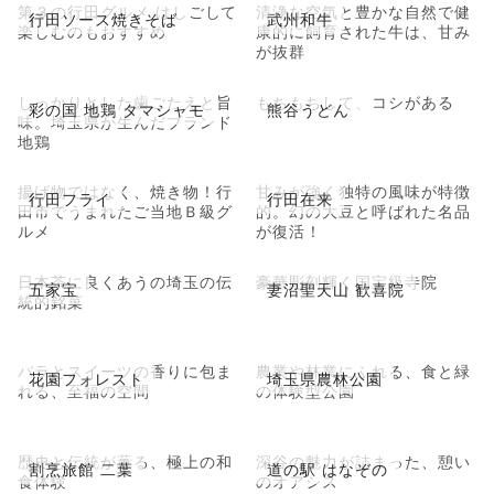
第３の行田グルメ はしごして
清浄な空気と豊かな自然で健
行田ソース焼きそば
武州和牛
楽しむのもおすすめ
康的に飼育された牛は、甘み
が抜群
しっかりとした歯ごたえと旨
もちもちして、コシがある
彩の国 地鶏 タマシャモ
熊谷うどん
味。埼玉県が生んだブランド
地鶏
揚げ物ではなく、焼き物！行
甘みが強く独特の風味が特徴
行田フライ
行田在来
田市でうまれたご当地Ｂ級グ
的。幻の大豆と呼ばれた名品
ルメ
が復活！
日本茶に良くあうの埼玉の伝
豪華彫刻輝く国宝級寺院
五家宝
妻沼聖天山 歓喜院
統的銘菓
バラとスイーツの香りに包ま
農業や林業にふれる、食と緑
花園フォレスト
埼玉県農林公園
れる、至福の空間
の体験型公園
歴史と伝統が薫る、極上の和
深谷の魅力が詰まった、憩い
割烹旅館 二葉
道の駅 はなぞの
食体験
のオアシス