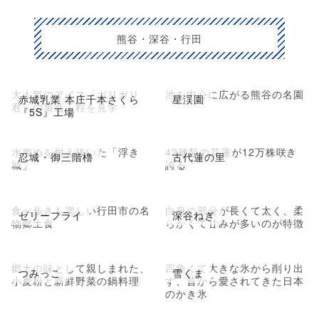
熊谷・深谷・行田
大人気のアイス「ガリガリ
池を中心に広がる熊谷の名園
赤城乳業 本庄千本さくら
星渓園
君」の製造工程を見学
『5S』工場
水攻めを耐え抜いた「浮き
42種類の花蓮が12万株咲き
忍城・御三階櫓
古代蓮の里
城」
誇る
食べ歩きも楽しい行田市の名
白身の部分が長くて太く、柔
ゼリーフライ
深谷ねぎ
物郷土食
らかくて甘みが多いのが特徴
郷土の味として親しまれた、
四角くて大きな氷から削り出
つみっこ
雪くま
小麦粉と新鮮野菜の鍋料理
す、昔から愛されてきた日本
のかき氷