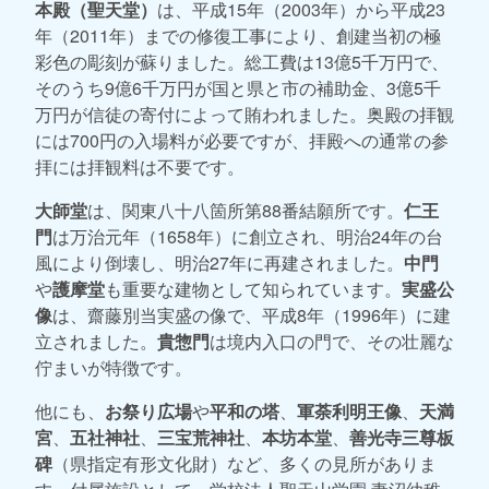
本殿（聖天堂）
は、平成15年（2003年）から平成23
年（2011年）までの修復工事により、創建当初の極
彩色の彫刻が蘇りました。総工費は13億5千万円で、
そのうち9億6千万円が国と県と市の補助金、3億5千
万円が信徒の寄付によって賄われました。奥殿の拝観
には700円の入場料が必要ですが、拝殿への通常の参
拝には拝観料は不要です。
大師堂
は、関東八十八箇所第88番結願所です。
仁王
門
は万治元年（1658年）に創立され、明治24年の台
風により倒壊し、明治27年に再建されました。
中門
や
護摩堂
も重要な建物として知られています。
実盛公
像
は、齋藤別当実盛の像で、平成8年（1996年）に建
立されました。
貴惣門
は境内入口の門で、その壮麗な
佇まいが特徴です。
他にも、
お祭り広場
や
平和の塔
、
軍荼利明王像
、
天満
宮
、
五社神社
、
三宝荒神社
、
本坊本堂
、
善光寺三尊板
碑
（県指定有形文化財）など、多くの見所がありま