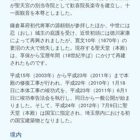
が聖天宮の別当寺院として歓喜院長楽寺を建立し、十
一面観音を本尊としました。
鎌倉幕府初代将軍の源頼朝が参拝したほか、中世には
忍（おし）城主の庇護を受け、近世初頭には徳川家康
によって再興されましたが、寛文10年（1670年）の
妻沼の大火で焼失しました。現存する聖天堂（本殿）
は、享保から宝暦年間（18世紀半ば）にかけて再建
されたものです。
平成15年（2003年）から平成23年（2011年）まで本
殿の修復工事が行われ、平成22年（2010年）1月18
日に本体工事の竣功式を、平成23年（2011年）6月1
日に竣功奉告法会を執行し、同日から一般公開が始ま
りました。そして、平成24年（2012年）7月9日に聖
天堂（本殿）は国宝に指定され、埼玉県内における初
の国宝建築物となりました。
境内