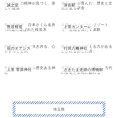
渋沢栄一の精神が息づく、美
煉瓦の街が育んだ、歴史と文
誠之堂
深谷駅
しい建築
化が薫る駅舎
春の風物詩、日本さくら名所
太陽とスイーツのリゾート
熊谷桜堤
上里カンターレ
100選に選ばれた桜並木
で、五感を満たす体験
四季折々の花が咲き誇る、心
様々な願いを叶える力がある
花のオアシス
行田八幡神社
やすらぐ空間
とされる封じの宮
学問の神様を祀る歴史ある神
古墳から出土した国宝、古代
上里 菅原神社
さきたま史跡の博物館
社
の歴史と文化に触れる
埼玉県