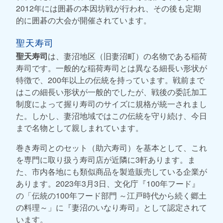
2012年には囲碁の本因坊戦が行われ、その後も定期
的に囲碁の大会が開催されています。
聖天寿司
聖天寿司
は、妻沼地区（旧妻沼町）の名物である稲荷
寿司です。一般的な稲荷寿司とは異なる細長い形状が
特徴で、200年以上の伝統を持っています。戦前まで
はこの細長い形状が一般的でしたが、戦後の委託加工
制度によって握り寿司のサイズに規格が統一されまし
た。しかし、妻沼地域ではこの伝統を守り続け、今日
まで名物として親しまれています。
巻き寿司とのセット（助六寿司）を基本として、これ
を専門に取り扱う寿司店が近隣に3軒あります。ま
た、市内各地にも類似商品を製造販売している企業が
あります。2023年3月3日、文化庁『100年フード』
の「伝統の100年フード部門 ～江戸時代から続く郷土
の料理～」に『妻沼のいなり寿司』として認定されて
います。