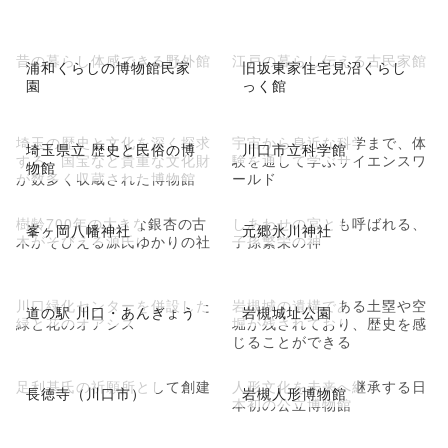
昔の暮らし体感できる野外館
江戸の暮らし伝える古民家館
浦和くらしの博物館民家
旧坂東家住宅見沼くらし
園
っく館
埼玉の歴史と文化を深く探求
宇宙から身近な科学まで、体
埼玉県立 歴史と民俗の博
川口市立科学館
する、国宝など貴重な文化財
験を通して学ぶサイエンスワ
物館
が数多く収蔵された博物館
ールド
樹齢700年の大きな銀杏の古
しあわせの宮とも呼ばれる、
峯ヶ岡八幡神社
元郷氷川神社
木がそびえる源氏ゆかりの社
子孫繁栄の神
川口緑化センターを併設した
岩槻城の遺構である土塁や空
道の駅 川口・あんぎょう
岩槻城址公園
緑と花のオアシス
堀が残されており、歴史を感
じることができる
足利基氏の祈願所として創建
人形文化を未来へ継承する日
長徳寺（川口市）
岩槻人形博物館
本初の公立博物館