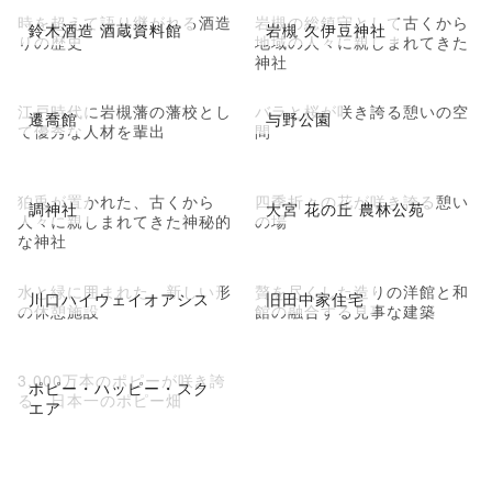
時を超えて語り継がれる酒造
岩槻の総鎮守として古くから
鈴木酒造 酒蔵資料館
岩槻 久伊豆神社
りの歴史
地域の人々に親しまれてきた
神社
江戸時代に岩槻藩の藩校とし
バラと桜が咲き誇る憩いの空
遷喬館
与野公園
て優秀な人材を輩出
間
狛兎が置かれた、古くから
四季折々の花が咲き誇る憩い
調神社
大宮 花の丘 農林公苑
人々に親しまれてきた神秘的
の場
な神社
水と緑に囲まれた、新しい形
贅を尽くした造りの洋館と和
川口ハイウェイオアシス
旧田中家住宅
の休憩施設
館の融合する見事な建築
3,000万本のポピーが咲き誇
ポピー・ハッピー・スク
る、日本一のポピー畑
エア