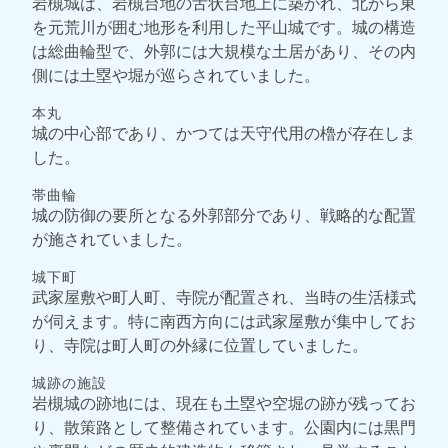
岩槻城は、岩槻台地の舌状台地上に築かれ、北から東
を元荒川が囲む地形を利用した平山城です。城の構造
は総曲輪型で、外郭には大規模な土居があり、その内
側には土塁や堀が巡らされていました。
本丸
城の中心部であり、かつては天守代用の櫓が存在しま
した。
帯曲輪
城の防御の要所となる外郭部分であり、戦略的な配置
が施されていました。
城下町
武家屋敷や町人町、寺院が配置され、当時の生活様式
が伺えます。特に南西方向には武家屋敷が集中してお
り、寺院は町人町の外縁に位置していました。
城跡の施設
岩槻城の跡地には、現在も土塁や空堀の跡が残ってお
り、散策路として整備されています。公園内には黒門