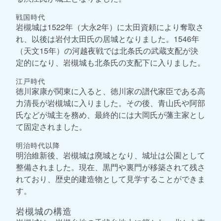
戦国時代
岩槻城は1522年（大永2年）に太田資頼により奪取さ
れ、以後は岩付太田氏の居城となりました。1546年
（天文15年）の河越夜戦では北条氏の武蔵支配が決
定的になり、岩槻城も北条氏の支配下に入りました。
江戸時代
徳川家康が関東に入ると、徳川家の譜代家臣である高
力清長が岩槻城に入りました。その後、青山氏や阿部
氏などが城主を務め、最終的には大岡氏が藩主家とし
て固定されました。
明治時代以降
明治維新後、岩槻城は廃城となり、城址は公園として
整備されました。現在、黒門や裏門が移築されて残さ
れており、歴史的建造物として見学することができま
す。
岩槻城の構造