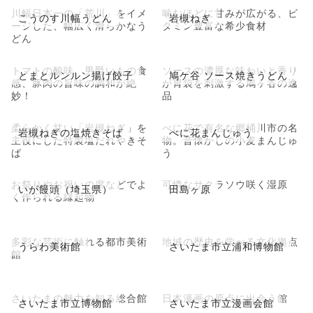
川幅日本一の「荒川」をイメ
噛むほどに甘みが広がる、ビ
こうのす川幅うどん
岩槻ねぎ
ージした、幅広く滑らかなう
タミン豊富な希少食材
どん
トマトの酸味、男爵いもの食
ソースの濃厚な味わいと香り
とまとルンルン揚げ餃子
鳩ケ谷 ソース焼きうどん
感、豚肉の旨味の調和が絶
が胃袋を刺激する鳩ヶ谷の逸
妙！
品
柔らかく甘い「岩槻ねぎ」を
べに花で有名な郷桶川市の名
岩槻ねぎの塩焼きそば
べに花まんじゅう
主役にした特製塩だれやきそ
物。昔懐かしの小麦まんじゅ
ば
う
お祭りやお祝いの席などでよ
可憐なサクラソウ咲く湿原
いが饅頭（埼玉県）
田島ヶ原
く作られる縁起物
多彩な芸術に触れる都市美術
地域の歴史を学べる文化拠点
うらわ美術館
さいたま市立浦和博物館
館
さいたまの魅力を知る総合館
日本漫画の原点に出会う館
さいたま市立博物館
さいたま市立漫画会館