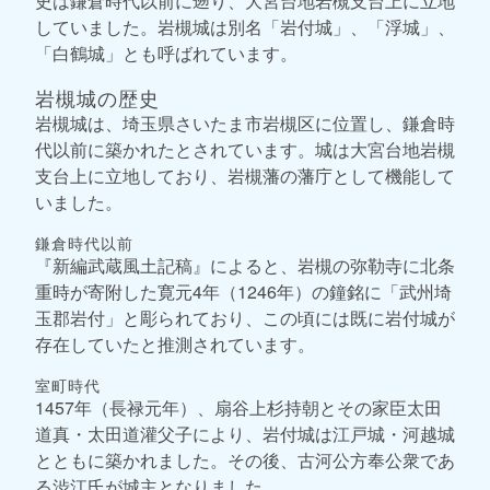
史は鎌倉時代以前に遡り、大宮台地岩槻支台上に立地
していました。岩槻城は別名「岩付城」、「浮城」、
「白鶴城」とも呼ばれています。
岩槻城の歴史
岩槻城は、埼玉県さいたま市岩槻区に位置し、鎌倉時
代以前に築かれたとされています。城は大宮台地岩槻
支台上に立地しており、岩槻藩の藩庁として機能して
いました。
鎌倉時代以前
『新編武蔵風土記稿』によると、岩槻の弥勒寺に北条
重時が寄附した寛元4年（1246年）の鐘銘に「武州埼
玉郡岩付」と彫られており、この頃には既に岩付城が
存在していたと推測されています。
室町時代
1457年（長禄元年）、扇谷上杉持朝とその家臣太田
道真・太田道灌父子により、岩付城は江戸城・河越城
とともに築かれました。その後、古河公方奉公衆であ
る渋江氏が城主となりました。