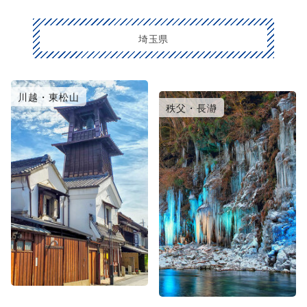
埼玉県
川越・東松山
大宮・浦和・鴻巣
秩父・長瀞