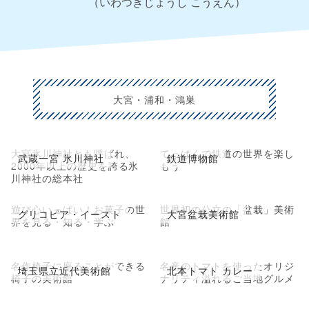
（いわつきじょうし こうえん）
大宮・浦和・鴻巣
大宮氷川神社とも呼ばれ、
てっぱくで鉄道の世界を楽し
武蔵一宮 氷川神社
鉄道博物館
2000年以上の歴史を誇る氷
もう
川神社の総本社
遊び心いっぱい！お菓子の世
世界初の公立の「盆栽」美術
グリコピア・イースト
大宮盆栽美術館
界を見る・知る・学ぶ
館
名作椅子に座ることができる
名産のトマトを使ったオリジ
埼玉県立近代美術館
北本トマト カレー
椅子の美術館
ナリティ溢れるご当地グルメ