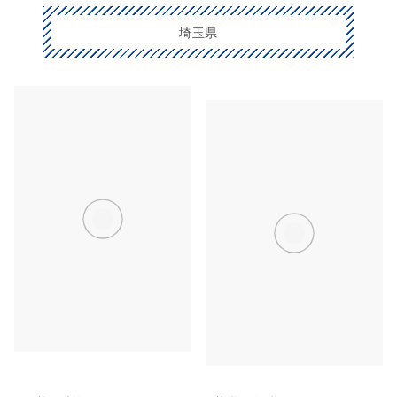
埼玉県
川越・東松山
大宮・浦和・鴻巣
秩父・長瀞