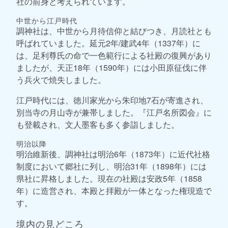
社の前身と考えられています。
中世から江戸時代
調神社は、中世から月待信仰と結びつき、月読社とも
呼ばれていました。延元2年/建武4年（1337年）に
は、足利尊氏の命で一色範行による社殿の復興があり
ましたが、天正18年（1590年）には小田原征伐に伴
う兵火で焼失しました。
江戸時代には、徳川家光から朱印地7石が寄進され、
別当寺の月山寺が兼帯しました。『江戸名所図会』に
も登載され、文人墨客も多く参詣しました。
明治以降
明治維新後、調神社は明治6年（1873年）に近代社格
制度において郷社に列し、明治31年（1898年）には
県社に昇格しました。現在の社殿は安政5年（1858
年）に造営され、本殿と拝殿が一体となった権現造で
す。
境内の見どころ