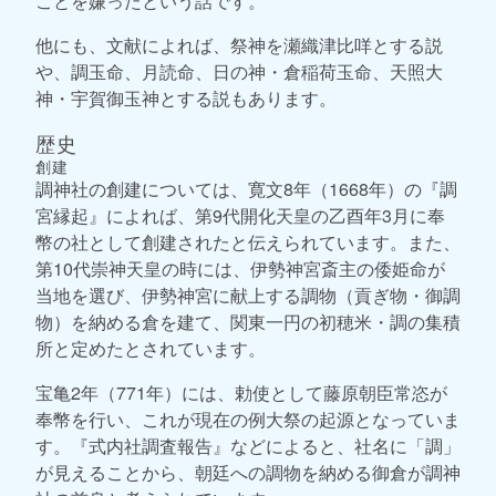
ことを嫌ったという話です。
他にも、文献によれば、祭神を瀬織津比咩とする説
や、調玉命、月読命、日の神・倉稲荷玉命、天照大
神・宇賀御玉神とする説もあります。
歴史
創建
調神社の創建については、寛文8年（1668年）の『調
宮縁起』によれば、第9代開化天皇の乙酉年3月に奉
幣の社として創建されたと伝えられています。また、
第10代崇神天皇の時には、伊勢神宮斎主の倭姫命が
当地を選び、伊勢神宮に献上する調物（貢ぎ物・御調
物）を納める倉を建て、関東一円の初穂米・調の集積
所と定めたとされています。
宝亀2年（771年）には、勅使として藤原朝臣常恣が
奉幣を行い、これが現在の例大祭の起源となっていま
す。『式内社調査報告』などによると、社名に「調」
が見えることから、朝廷への調物を納める御倉が調神