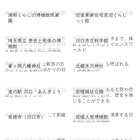
昔の暮らし体感できる野外館
江戸の暮らし伝える古民家館
浦和くらしの博物館民家
旧坂東家住宅見沼くらし
園
っく館
埼玉の歴史と文化を深く探求
宇宙から身近な科学まで、体
埼玉県立 歴史と民俗の博
川口市立科学館
する、国宝など貴重な文化財
験を通して学ぶサイエンスワ
物館
が数多く収蔵された博物館
ールド
樹齢700年の大きな銀杏の古
しあわせの宮とも呼ばれる、
峯ヶ岡八幡神社
元郷氷川神社
木がそびえる源氏ゆかりの社
子孫繁栄の神
川口緑化センターを併設した
岩槻城の遺構である土塁や空
道の駅 川口・あんぎょう
岩槻城址公園
緑と花のオアシス
堀が残されており、歴史を感
じることができる
足利基氏の祈願所として創建
人形文化を未来へ継承する日
長徳寺（川口市）
岩槻人形博物館
本初の公立博物館
時を超えて語り継がれる酒造
岩槻の総鎮守として古くから