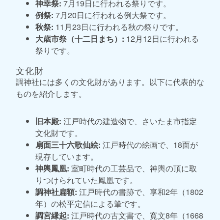
神幸祭:
7月19日に行われる祭りです。
例祭:
7月20日に行われる例大祭です。
秋祭:
11月23日に行われる秋の祭りです。
大歳市祭（十二日まち）:
12月12日に行われる
祭りです。
文化財
調神社には多くの文化財があります。以下に代表的な
ものを紹介します。
旧本殿:
江戸時代の建造物で、さいたま市指定
文化財です。
扇面三十六歌仙絵:
江戸時代の絵画で、18面が
現存しています。
神輿鳳凰:
室町時代の工芸品で、神輿の頂に取
りつけられていた鳳凰です。
調神社扁額:
江戸時代の書跡で、享和2年（1802
年）の松平定信による筆です。
調宮縁起:
江戸時代の古文書で、寛文8年（1668