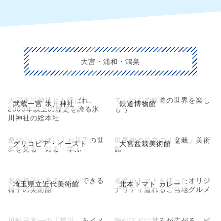
大宮・浦和・鴻巣
大宮氷川神社とも呼ばれ、
てっぱくで鉄道の世界を楽し
武蔵一宮 氷川神社
鉄道博物館
2000年以上の歴史を誇る氷
もう
川神社の総本社
遊び心いっぱい！お菓子の世
世界初の公立の「盆栽」美術
グリコピア・イースト
大宮盆栽美術館
界を見る・知る・学ぶ
館
名作椅子に座ることができる
名産のトマトを使ったオリジ
埼玉県立近代美術館
北本トマト カレー
椅子の美術館
ナリティ溢れるご当地グルメ
川幅日本一の「荒川」をイメ
噛むほどに甘みが広がる、ビ