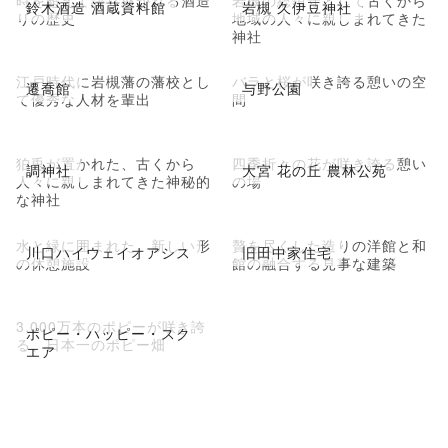
鈴木酒造 酒蔵資料館
岩槻 久伊豆神社
りの歴史
地域の人々に親しまれてきた
神社
江戸時代に岩槻藩の藩校とし
バラと桜が咲き誇る憩いの空
遷喬館
与野公園
て優秀な人材を輩出
間
狛兎が置かれた、古くから
四季折々の花が咲き誇る憩い
調神社
大宮 花の丘 農林公苑
人々に親しまれてきた神秘的
の場
な神社
水と緑に囲まれた、新しい形
贅を尽くした造りの洋館と和
川口ハイウェイオアシス
旧田中家住宅
の休憩施設
館の融合する見事な建築
3,000万本のポピーが咲き誇
ポピー・ハッピー・スク
る、日本一のポピー畑
エア