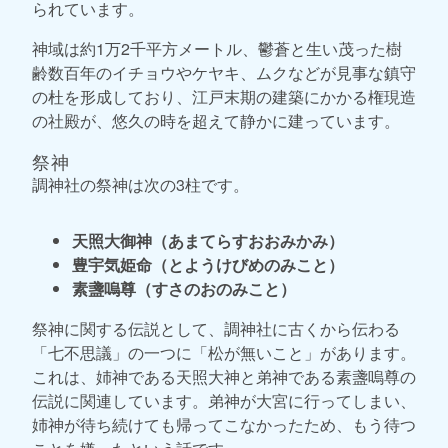
られています。
神域は約1万2千平方メートル、鬱蒼と生い茂った樹
齢数百年のイチョウやケヤキ、ムクなどが見事な鎮守
の杜を形成しており、江戸末期の建築にかかる権現造
の社殿が、悠久の時を超えて静かに建っています。
祭神
調神社の祭神は次の3柱です。
天照大御神（あまてらすおおみかみ）
豊宇気姫命（とようけびめのみこと）
素盞嗚尊（すさのおのみこと）
祭神に関する伝説として、調神社に古くから伝わる
「七不思議」の一つに「松が無いこと」があります。
これは、姉神である天照大神と弟神である素盞嗚尊の
伝説に関連しています。弟神が大宮に行ってしまい、
姉神が待ち続けても帰ってこなかったため、もう待つ