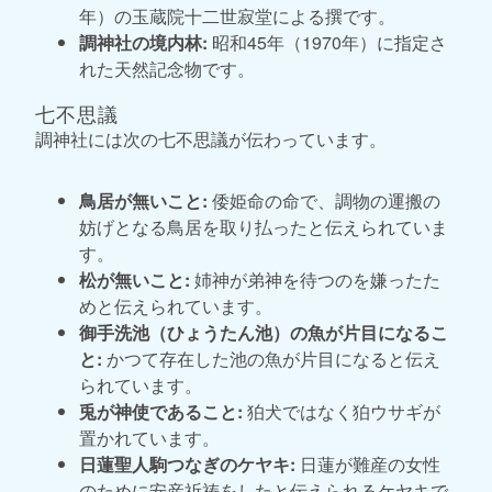
年）の玉蔵院十二世寂堂による撰です。
調神社の境内林:
昭和45年（1970年）に指定さ
れた天然記念物です。
七不思議
調神社には次の七不思議が伝わっています。
鳥居が無いこと:
倭姫命の命で、調物の運搬の
妨げとなる鳥居を取り払ったと伝えられていま
す。
松が無いこと:
姉神が弟神を待つのを嫌ったた
めと伝えられています。
御手洗池（ひょうたん池）の魚が片目になるこ
と:
かつて存在した池の魚が片目になると伝え
られています。
兎が神使であること:
狛犬ではなく狛ウサギが
置かれています。
日蓮聖人駒つなぎのケヤキ:
日蓮が難産の女性
のために安産祈祷をしたと伝えられるケヤキで