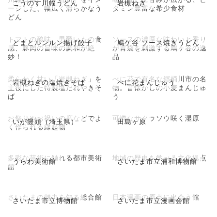
こうのす川幅うどん
岩槻ねぎ
ージした、幅広く滑らかなう
タミン豊富な希少食材
どん
トマトの酸味、男爵いもの食
ソースの濃厚な味わいと香り
とまとルンルン揚げ餃子
鳩ケ谷 ソース焼きうどん
感、豚肉の旨味の調和が絶
が胃袋を刺激する鳩ヶ谷の逸
妙！
品
柔らかく甘い「岩槻ねぎ」を
べに花で有名な郷桶川市の名
岩槻ねぎの塩焼きそば
べに花まんじゅう
主役にした特製塩だれやきそ
物。昔懐かしの小麦まんじゅ
ば
う
お祭りやお祝いの席などでよ
可憐なサクラソウ咲く湿原
いが饅頭（埼玉県）
田島ヶ原
く作られる縁起物
多彩な芸術に触れる都市美術
地域の歴史を学べる文化拠点
うらわ美術館
さいたま市立浦和博物館
館
さいたまの魅力を知る総合館
日本漫画の原点に出会う館
さいたま市立博物館
さいたま市立漫画会館