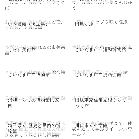
主役にした特製塩だれやきそ
物。昔懐かしの小麦まんじゅ
ば
う
お祭りやお祝いの席などでよ
可憐なサクラソウ咲く湿原
いが饅頭（埼玉県）
田島ヶ原
く作られる縁起物
多彩な芸術に触れる都市美術
地域の歴史を学べる文化拠点
うらわ美術館
さいたま市立浦和博物館
館
さいたまの魅力を知る総合館
日本漫画の原点に出会う館
さいたま市立博物館
さいたま市立漫画会館
昔の暮らし体感できる野外館
江戸の暮らし伝える古民家館
浦和くらしの博物館民家
旧坂東家住宅見沼くらし
園
っく館
埼玉の歴史と文化を深く探求
宇宙から身近な科学まで、体
埼玉県立 歴史と民俗の博
川口市立科学館
する、国宝など貴重な文化財
験を通して学ぶサイエンスワ
物館
が数多く収蔵された博物館
ールド