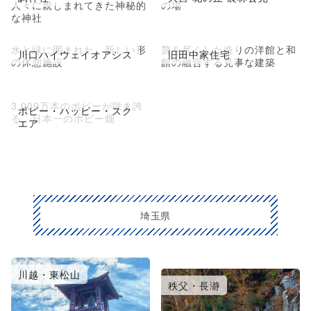
人々に親しまれてきた神秘的
の場
な神社
水と緑に囲まれた、新しい形
贅を尽くした造りの洋館と和
川口ハイウェイオアシス
旧田中家住宅
の休憩施設
館の融合する見事な建築
3,000万本のポピーが咲き誇
ポピー・ハッピー・スク
る、日本一のポピー畑
エア
埼玉県
川越・東松山
大宮・浦和・鴻巣
秩父・長瀞