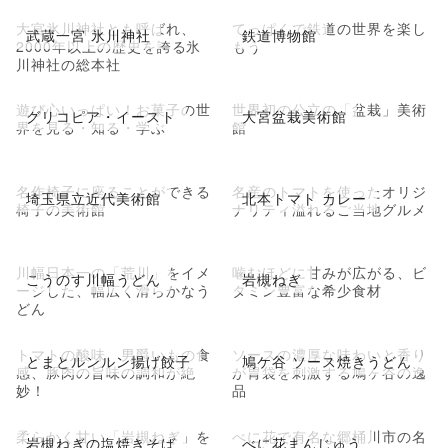
大宮氷川神社とも呼ばれ、
てっぱくで鉄道の世界を楽し
武蔵一宮 氷川神社
鉄道博物館
2000年以上の歴史を誇る氷
もう
川神社の総本社
遊び心いっぱい！お菓子の世
世界初の公立の「盆栽」美術
グリコピア・イースト
大宮盆栽美術館
界を見る・知る・学ぶ
館
名作椅子に座ることができる
名産のトマトを使ったオリジ
埼玉県立近代美術館
北本トマト カレー
椅子の美術館
ナリティ溢れるご当地グルメ
川幅日本一の「荒川」をイメ
噛むほどに甘みが広がる、ビ
こうのす川幅うどん
岩槻ねぎ
ージした、幅広く滑らかなう
タミン豊富な希少食材
どん
トマトの酸味、男爵いもの食
ソースの濃厚な味わいと香り
とまとルンルン揚げ餃子
鳩ケ谷 ソース焼きうどん
感、豚肉の旨味の調和が絶
が胃袋を刺激する鳩ヶ谷の逸
妙！
品
柔らかく甘い「岩槻ねぎ」を
べに花で有名な郷桶川市の名
岩槻ねぎの塩焼きそば
べに花まんじゅう