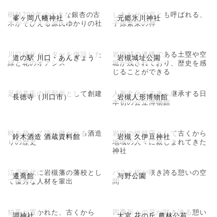
樹齢700年の大きな銀杏の古
しあわせの宮とも呼ばれる、
峯ヶ岡八幡神社
元郷氷川神社
木がそびえる源氏ゆかりの社
子孫繁栄の神
川口緑化センターを併設した
岩槻城の遺構である土塁や空
道の駅 川口・あんぎょう
岩槻城址公園
緑と花のオアシス
堀が残されており、歴史を感
じることができる
足利基氏の祈願所として創建
人形文化を未来へ継承する日
長徳寺（川口市）
岩槻人形博物館
本初の公立博物館
時を超えて語り継がれる酒造
岩槻の総鎮守として古くから
鈴木酒造 酒蔵資料館
岩槻 久伊豆神社
りの歴史
地域の人々に親しまれてきた
神社
江戸時代に岩槻藩の藩校とし
バラと桜が咲き誇る憩いの空
遷喬館
与野公園
て優秀な人材を輩出
間
狛兎が置かれた、古くから
四季折々の花が咲き誇る憩い
調神社
大宮 花の丘 農林公苑