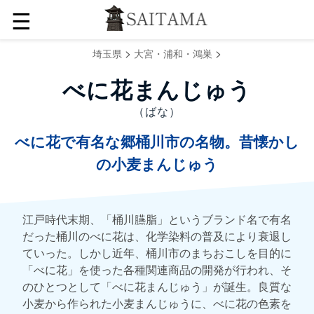
☰
>
>
埼玉県
大宮・浦和・鴻巣
べに花まんじゅう
（ばな）
べに花で有名な郷桶川市の名物。昔懐かし
の小麦まんじゅう
江戸時代末期、「桶川臙脂」というブランド名で有名
だった桶川のべに花は、化学染料の普及により衰退し
ていった。しかし近年、桶川市のまちおこしを目的に
「べに花」を使った各種関連商品の開発が行われ、そ
のひとつとして「べに花まんじゅう」が誕生。良質な
小麦から作られた小麦まんじゅうに、べに花の色素を