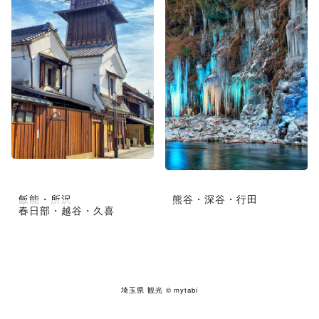
飯能・所沢
熊谷・深谷・行田
春日部・越谷・久喜
埼玉県 観光
© mytabi