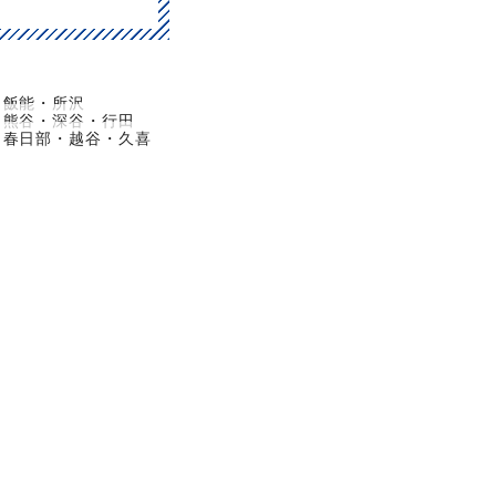
飯能・所沢
熊谷・深谷・行田
春日部・越谷・久喜