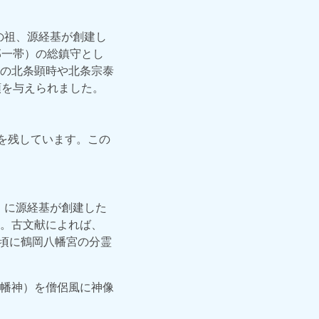
の祖、源経基が創建し
部一帯）の総鎮守とし
の北条顕時や北条宗泰
領を与えられました。
を残しています。この
）に源経基が創建した
。古文献によれば、
の頃に鶴岡八幡宮の分霊
幡神）を僧侶風に神像