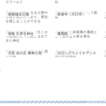
スワールド
社
岩槻城の遺構である土塁や
足利基氏の祈願所として創
岩槻城址公園
長徳寺（川口市）
空堀が残されており、歴史
建
を感じることができる
岩槻の総鎮守として古くか
江戸時代に岩槻藩の藩校と
岩槻 久伊豆神社
遷喬館
ら地域の人々に親しまれて
して優秀な人材を輩出
きた神社
四季折々の花が咲き誇る憩
水と緑に囲まれた、新しい
大宮 花の丘 農林公苑
川口ハイウェイオアシス
いの場
形の休憩施設
誇