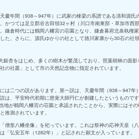
天慶年間（938～947年）に武家の棟梁の系譜である清和源氏
。かつては足立郡谷古田領32ヶ村（川口市南東部・草加市西
。鎌倉時代には鶴岡八幡宮の荘園となり、鎌倉幕府北条執権家
した。さらに、源氏ゆかりの社として徳川家康から30石の社
の大銀杏をはじめ、多くの樹木が繁茂しており、照葉樹林の面影
社の社叢」として市の天然記念物に指定されています。
には二つの説があります。第一説は、天慶年間（938～947年
説は、平安時代初期に慈覚大師円仁が創建したというものです
）に当地が鶴岡八幡宮の荘園と承認されたことから、実際にはそ
と推測されています。
「僧形八幡坐像」を祀っています。これは祭神の応神天皇（八
は「弘安五年（1282年）」と記された願文が入っています。