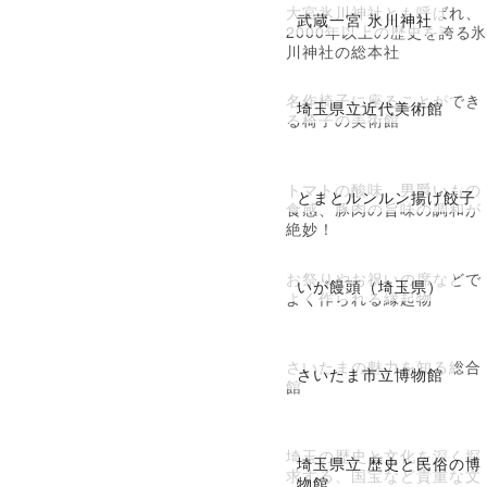
大宮氷川神社とも呼ばれ、
武蔵一宮 氷川神社
2000年以上の歴史を誇る
川神社の総本社
名作椅子に座ることができ
埼玉県立近代美術館
る椅子の美術館
トマトの酸味、男爵いもの
とまとルンルン揚げ餃子
食感、豚肉の旨味の調和が
絶妙！
お祭りやお祝いの席などで
いが饅頭（埼玉県）
よく作られる縁起物
さいたまの魅力を知る総合
さいたま市立博物館
館
埼玉の歴史と文化を深く探
埼玉県立 歴史と民俗の博
求する、国宝など貴重な文
物館