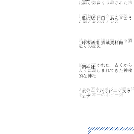
化財が数多く収蔵された博
物館
川口緑化センターを併設し
道の駅 川口・あんぎょう
た緑と花のオアシス
時を超えて語り継がれる酒
鈴木酒造 酒蔵資料館
造りの歴史
狛兎が置かれた、古くから
調神社
人々に親しまれてきた神秘
的な神社
3,000万本のポピーが咲き
ポピー・ハッピー・スク
る、日本一のポピー畑
エア