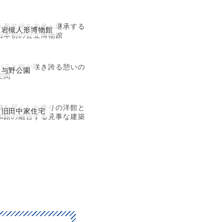
人形文化を未来へ継承する
岩槻人形博物館
日本初の公立博物館
バラと桜が咲き誇る憩いの
与野公園
空間
贅を尽くした造りの洋館と
旧田中家住宅
和館の融合する見事な建築