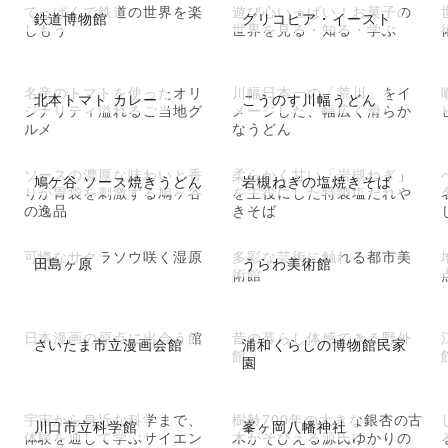
てっぱくで鉄道の世界を楽
遊び心いっぱい！お菓子の
鉄道博物館
グリコピア・イースト
氷
しもう
世界を見る・知る・学ぶ
名産のトマトを使ったオリ
川幅日本一の「荒川」をイ
北本トマト カレー
こうのす川幅うどん
ジナリティ溢れるご当地グ
メージした、幅広く滑らか
ルメ
なうどん
ソースの濃厚な味わいと香
柔らかく甘い「岩槻ねぎ」
鳩ケ谷 ソース焼きうどん
岩槻ねぎの塩焼きそば
りが胃袋を刺激する鳩ヶ谷
を主役にした特製塩だれや
の逸品
きそば
可憐なサクラソウ咲く湿原
多彩な芸術に触れる都市美
田島ヶ原
うらわ美術館
術館
日本漫画の原点に出会う館
昔の暮らし体感できる野外
さいたま市立漫画会館
浦和くらしの博物館民家
館
園
宇宙から身近な科学まで、
樹齢700年の大きな銀杏の古
川口市立科学館
峯ヶ岡八幡神社
体験を通して学ぶサイエン
木がそびえる源氏ゆかりの