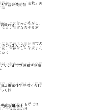
世界初の公立の「盆栽」美
大宮盆栽美術館
術館
噛むほどに甘みが広がる、
岩槻ねぎ
ビタミン豊富な希少食材
べに花で有名な郷桶川市の
べに花まんじゅう
名物。昔懐かしの小麦まん
じゅう
地域の歴史を学べる文化拠
さいたま市立浦和博物館
点
江戸の暮らし伝える古民家
旧坂東家住宅見沼くらし
館
っく館
しあわせの宮とも呼ばれ
元郷氷川神社
る、子孫繁栄の神