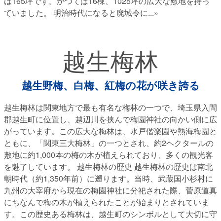
は165坪です。かつては16棟、1025坪の広大な敷地を持っ
ていました。 明治時代になると廃城令に
...»
越生梅林
越生野梅、白梅、紅梅の花が咲き誇る
越生梅林は関東地方で最も有名な梅林の一つで、埼玉県入間
郡越生町に位置し、越辺川を挟んで梅園神社の向かい側に広
がっています。この広大な梅林は、水戸偕楽園や熱海梅園と
ともに、「関東三大梅林」の一つとされ、約2ヘクタールの
敷地に約1,000本の梅の木が植えられており、多くの観光客
を魅了しています。 越生梅林の歴史 越生梅林の歴史は南北
朝時代（約1,350年前）に遡ります。当時、武蔵国小杉村に
九州の大宰府から現在の梅園神社に分祀された際、菅原道真
にちなんで梅の木が植えられたことが始まりとされていま
す。この歴史ある梅林は、越生町のシンボルとして大切に守