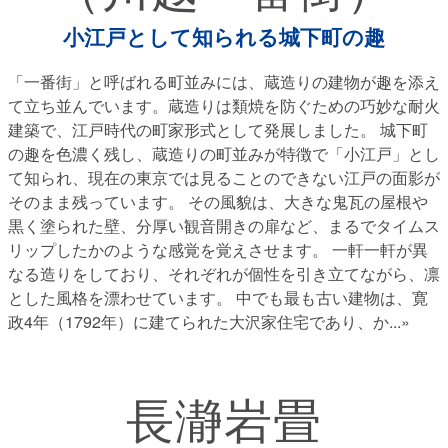
小江戸として知られる城下町の趣
「一番街」と呼ばれる町並みには、蔵造りの建物が趣を添え
て立ち並んでいます。蔵造りは類焼を防ぐための巧妙な耐火
建築で、江戸時代の町家形式として発展しました。 城下町
の趣を色濃く残し、蔵造りの町並みが特徴で「小江戸」とし
て知られ、現在の東京では見ることのできない江戸の面影が
そのまま残っています。 その風貌は、大きな鬼瓦の屋根や
黒く塗られた壁、分厚い観音開きの扉など、まるでタイムス
リップしたかのような感覚を覚えさせます。 一軒一軒が異
なる造りをしており、それぞれが個性を引き立てながら、凛
とした風格を漂わせています。 中でも最も古い建物は、寛
政4年（1792年）に建てられた大沢家住宅であり、か
...»
長瀞岩畳