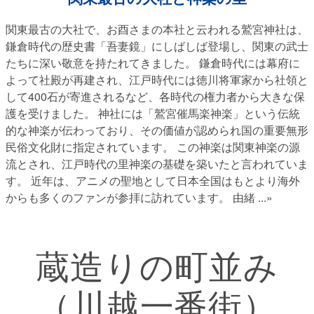
関東最古の大社で、お酉さまの本社と云われる鷲宮神社は、
鎌倉時代の歴史書「吾妻鏡」にしばしば登場し、関東の武士
たちに深い敬意を持たれてきました。 鎌倉時代には幕府に
よって社殿が再建され、江戸時代には徳川将軍家から社領と
して400石が寄進されるなど、各時代の権力者から大きな保
護を受けました。 神社には「鷲宮催馬楽神楽」という伝統
的な神楽が伝わっており、その価値が認められ国の重要無形
民俗文化財に指定されています。 この神楽は関東神楽の源
流とされ、江戸時代の里神楽の基礎を築いたと言われていま
す。 近年は、アニメの聖地として日本全国はもとより海外
からも多くのファンが参拝に訪れています。 由緒
...»
蔵造りの町並み
（川越一番街）