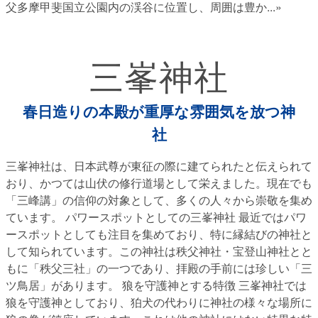
父多摩甲斐国立公園内の渓谷に位置し、周囲は豊か
...»
三峯神社
春日造りの本殿が重厚な雰囲気を放つ神
社
三峯神社は、日本武尊が東征の際に建てられたと伝えられて
おり、かつては山伏の修行道場として栄えました。現在でも
「三峰講」の信仰の対象として、多くの人々から崇敬を集め
ています。 パワースポットとしての三峯神社 最近ではパワ
ースポットとしても注目を集めており、特に縁結びの神社と
して知られています。この神社は秩父神社・宝登山神社とと
もに「秩父三社」の一つであり、拝殿の手前には珍しい「三
ツ鳥居」があります。 狼を守護神とする特徴 三峯神社では
狼を守護神としており、狛犬の代わりに神社の様々な場所に