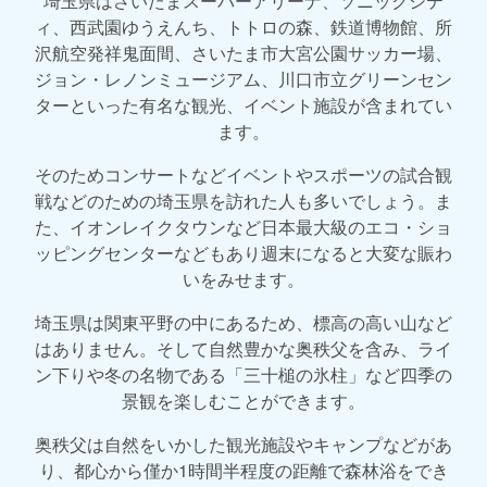
埼玉県はさいたまスーパーアリーナ、ソニックシテ
ィ、西武園ゆうえんち、トトロの森、鉄道博物館、所
沢航空発祥鬼面間、さいたま市大宮公園サッカー場、
ジョン・レノンミュージアム、川口市立グリーンセン
ターといった有名な観光、イベント施設が含まれてい
ます。
そのためコンサートなどイベントやスポーツの試合観
戦などのための埼玉県を訪れた人も多いでしょう。ま
た、イオンレイクタウンなど日本最大級のエコ・ショ
ッピングセンターなどもあり週末になると大変な賑わ
いをみせます。
埼玉県は関東平野の中にあるため、標高の高い山など
はありません。そして自然豊かな奥秩父を含み、ライ
ン下りや冬の名物である「三十槌の氷柱」など四季の
景観を楽しむことができます。
奥秩父は自然をいかした観光施設やキャンプなどがあ
り、都心から僅か1時間半程度の距離で森林浴をでき