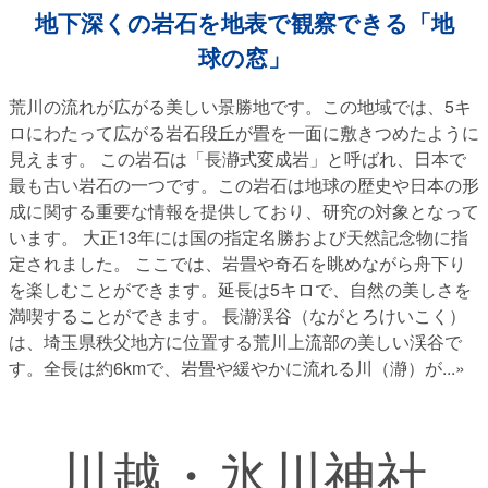
地下深くの岩石を地表で観察できる「地
球の窓」
荒川の流れが広がる美しい景勝地です。この地域では、5キ
ロにわたって広がる岩石段丘が畳を一面に敷きつめたように
見えます。 この岩石は「長瀞式変成岩」と呼ばれ、日本で
最も古い岩石の一つです。この岩石は地球の歴史や日本の形
成に関する重要な情報を提供しており、研究の対象となって
います。 大正13年には国の指定名勝および天然記念物に指
定されました。 ここでは、岩畳や奇石を眺めながら舟下り
を楽しむことができます。延長は5キロで、自然の美しさを
満喫することができます。 長瀞渓谷（ながとろけいこく）
は、埼玉県秩父地方に位置する荒川上流部の美しい渓谷で
す。全長は約6kmで、岩畳や緩やかに流れる川（瀞）が
...»
川越・氷川神社