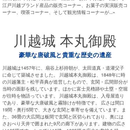
江戸川越ブランド産品の販売コーナー、お菓子の実演販売コ
ーナー、喫茶コーナー、そして観光情報コーナーが
...»
川越城 本丸御殿
豪華な唐破風と貴重な歴史の遺産
川越城は1457年に、扇谷上杉持朝が、太田道真・道灌父子
に命じて築城させました。 川越城本丸御殿は、1848年に時
の川越藩主・松平斉典が造営したもので、玄関・広間部分が
当時の面影を残しています。ほかに富士見櫓跡や土塁・空堀
が往時を物語っています。 川越城本丸御殿は、入母屋造り
であり、豪華な大唐破風と霧除けが特徴です。 広さは間口
19間・奥行5間で、大きな玄関と車寄せを備えています。ま
た、36畳の大広間は板間で玄関と区切られており、奥には
さおべり天井で囲まれた9尺の廊下があります。建物の広さ