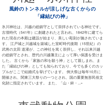
風鈴のトンネルが涼しげな古くからの
「縁結びの神」
氷川神社は、川越の総鎮守として崇拝されている神社です。
古墳時代（541年）に創建されたと言われ、1842年に建てら
れた現在の本殿は建設が始まり、美しい彫刻が施されていま
す。 江戸城と川越城を築城した室町時代後期（15世紀）の
武将の太田 道灌が、この神社を篤く崇拝し、それ以来川越
の総鎮守とされ、歴代の川越藩主によって厚い保護を受けま
した。 古くから「家族の和を願う神」として親しまれ、ま
た「縁結びの神」としても知られており、今でも多くのカッ
プルがここで結婚式を挙げています。 例大祭は毎年10月に
開催され、関東三大祭りの一つとされ、国の重要無形民俗文
化財に指定されています。 また、「山・鉾・
...»