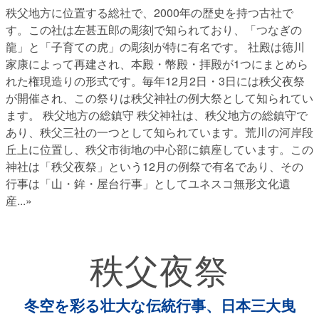
秩父地方に位置する総社で、2000年の歴史を持つ古社で
す。この社は左甚五郎の彫刻で知られており、「つなぎの
龍」と「子育ての虎」の彫刻が特に有名です。 社殿は徳川
家康によって再建され、本殿・幣殿・拝殿が1つにまとめら
れた権現造りの形式です。毎年12月2日・3日には秩父夜祭
が開催され、この祭りは秩父神社の例大祭として知られてい
ます。 秩父地方の総鎮守 秩父神社は、秩父地方の総鎮守で
あり、秩父三社の一つとして知られています。荒川の河岸段
丘上に位置し、秩父市街地の中心部に鎮座しています。この
神社は「秩父夜祭」という12月の例祭で有名であり、その
行事は「山・鉾・屋台行事」としてユネスコ無形文化遺
産
...»
秩父夜祭
冬空を彩る壮大な伝統行事、日本三大曳