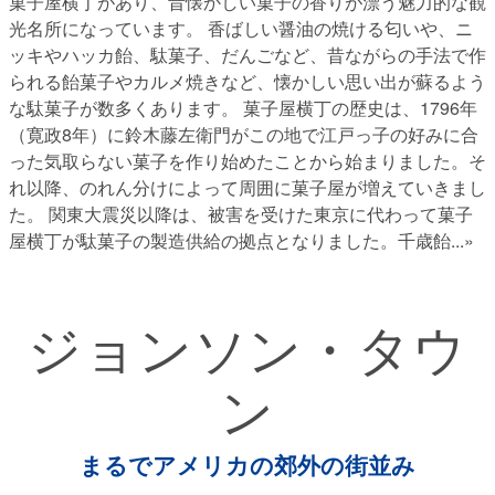
菓子屋横丁があり、昔懐かしい菓子の香りが漂う魅力的な観
光名所になっています。 香ばしい醤油の焼ける匂いや、ニ
ッキやハッカ飴、駄菓子、だんごなど、昔ながらの手法で作
られる飴菓子やカルメ焼きなど、懐かしい思い出が蘇るよう
な駄菓子が数多くあります。 菓子屋横丁の歴史は、1796年
（寛政8年）に鈴木藤左衛門がこの地で江戸っ子の好みに合
った気取らない菓子を作り始めたことから始まりました。そ
れ以降、のれん分けによって周囲に菓子屋が増えていきまし
た。 関東大震災以降は、被害を受けた東京に代わって菓子
屋横丁が駄菓子の製造供給の拠点となりました。千歳飴
...»
ジョンソン・タウ
ン
まるでアメリカの郊外の街並み