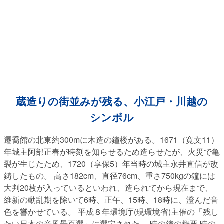
蔵造りの街並みが残る、小江戸・川越の
シンボル
遷喬館の北東約300mに木造の鐘楼がある。1671（寛文11）
年城主阿部正春が時刻を知らせるため造らせたが、火災で亀
裂が生じたため、1720（享保5）年当時の城主永井直信が改
鋳したもの。 高さ182cm、直径76cm、重さ750kgの鐘には
大判20枚が入っているといわれ、造られてから現在まで、
維新の動乱期を除いて6時、正午、15時、18時に、澄んだ音
色を響かせている。 平成８年環境庁(現環境省)主催の「残し
たい日本の音風景百選」に選定された。 時の鐘の概要 時の