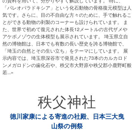
の資料を用いて、分かりやすく解説しています。 特に、
「パレオパラドキシア」という化石動物の骨格復元模型は人
気です。さらに、目の不自由な方々のために、手で触れるこ
とができる動物の剥製のコーナーも設けられています。 ま
た、世界で初めて復元された体長12メートルの古代ザメや
アケボノゾウの生体模型も展示されています。 埼玉県立自
然の博物館は、日本でも有数の長い歴史を誇る博物館で、
「埼玉の自然とその生い立ち」をテーマにしています。 展
示内容では、埼玉県深谷市で発見された73本のカルカロド
ンメガロドンの歯化石や、秩父市大野原や秩父郡小鹿野町般
若
...»
秩父神社
徳川家康による寄進の社殿、日本三大曳
山祭の例祭