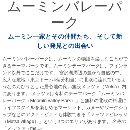
ムーミンバレーパ
ーク
ムーミン一家とその仲間たち、 そして新
しい発見との出会い
ムーミンバレーパークは、ムーミンの物語を楽しむことがで
きるテーマパークです。ムーミンテーマパークは、フィンラ
ンド以外でここだけです。 宮沢湖周辺の豊かな自然の中、
広大な敷地（東京ドーム4個分相当）に北欧に流れているよ
うなのんびりとした居心地の良い施設メッツァ（Metsä）内
にあります。 メッツァは有料のテーマパーク「ムーミンバ
レーパーク（Moomin valley Park）」と無料の北欧の料理に
ライフスタイルを楽しめるマーケット、カヌーやワークショ
ップなどのアクティビティも体験できる「メッツァビレッジ
（Metsä village）」という2つのエリアがあります。 名称の
「メッツァ（me
...»