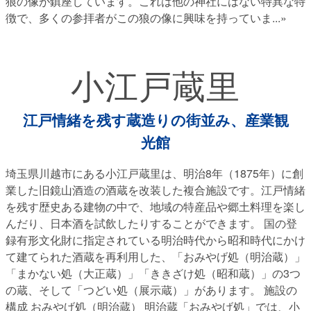
狼の像が鎮座しています。これは他の神社にはない特異な特
徴で、多くの参拝者がこの狼の像に興味を持っていま
...»
小江戸蔵里
江戸情緒を残す蔵造りの街並み、産業観
光館
埼玉県川越市にある小江戸蔵里は、明治8年（1875年）に創
業した旧鏡山酒造の酒蔵を改装した複合施設です。江戸情緒
を残す歴史ある建物の中で、地域の特産品や郷土料理を楽し
んだり、日本酒を試飲したりすることができます。 国の登
録有形文化財に指定されている明治時代から昭和時代にかけ
て建てられた酒蔵を再利用した、「おみやげ処（明治蔵）」
「まかない処（大正蔵）」「ききざけ処（昭和蔵）」の3つ
の蔵、そして「つどい処（展示蔵）」があります。 施設の
構成 おみやげ処（明治蔵） 明治蔵「おみやげ処」では、小