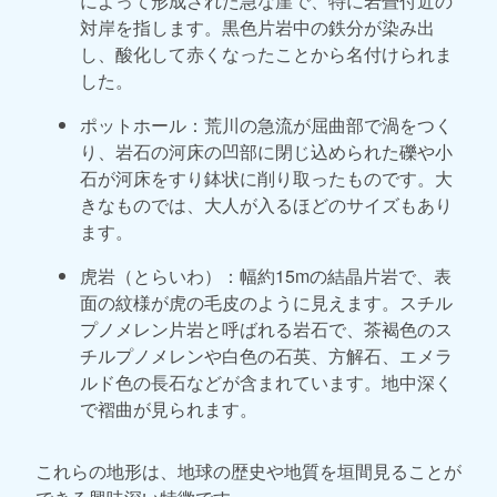
によって形成された急な崖で、特に岩畳付近の
対岸を指します。黒色片岩中の鉄分が染み出
し、酸化して赤くなったことから名付けられま
した。
ポットホール：荒川の急流が屈曲部で渦をつく
り、岩石の河床の凹部に閉じ込められた礫や小
石が河床をすり鉢状に削り取ったものです。大
きなものでは、大人が入るほどのサイズもあり
ます。
虎岩（とらいわ）：幅約15mの結晶片岩で、表
面の紋様が虎の毛皮のように見えます。スチル
プノメレン片岩と呼ばれる岩石で、茶褐色のス
チルプノメレンや白色の石英、方解石、エメラ
ルド色の長石などが含まれています。地中深く
で褶曲が見られます。
これらの地形は、地球の歴史や地質を垣間見ることが