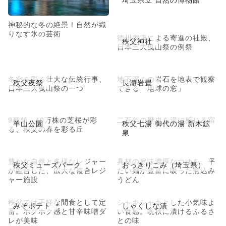
神秘的な冬の絶景！自然が織
りなす氷の芸術
徳川家康による寄進の社殿、
秩父神社
日本三大曳山祭の例祭
冬空を彩る壮大な伝統行事、
地下深くの岩石を地表で観察
秩父夜祭
長瀞岩畳
日本三大曳山祭の一つ
できる「地球の窓」
9種類、40万株の芝桜が彩
二百年の歴史を湯に感じる宿
羊山公園
秩父七湯 御代の湯 新木鉱
る、秩父の春を彩る丘
泉
豊かな自然と多様なレジャー
具材の旨味濃厚なつゆを、平
秩父ミューズパーク
おっきりこみ（埼玉県）
が融合した、広大な複合レジ
たい麺が豊富に吸った煮込み
ャー施設
うどん
秩父では手軽な間食として定
シャキシャキとした小気味よ
みそポテト
しゃくしな漬
番。ホクホク感と甘辛味噌ダ
い食感。晩秋に漬けるふるさ
レが美味
との味