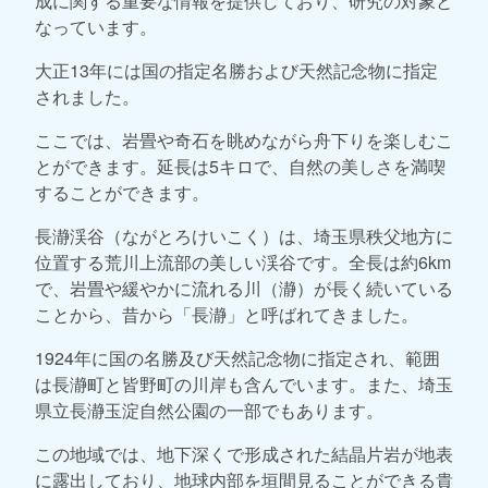
成に関する重要な情報を提供しており、研究の対象と
なっています。
大正13年には国の指定名勝および天然記念物に指定
されました。
ここでは、岩畳や奇石を眺めながら舟下りを楽しむこ
とができます。延長は5キロで、自然の美しさを満喫
することができます。
長瀞渓谷（ながとろけいこく）は、埼玉県秩父地方に
位置する荒川上流部の美しい渓谷です。全長は約6km
で、岩畳や緩やかに流れる川（瀞）が長く続いている
ことから、昔から「長瀞」と呼ばれてきました。
1924年に国の名勝及び天然記念物に指定され、範囲
は長瀞町と皆野町の川岸も含んでいます。また、埼玉
県立長瀞玉淀自然公園の一部でもあります。
この地域では、地下深くで形成された結晶片岩が地表
に露出しており、地球内部を垣間見ることができる貴