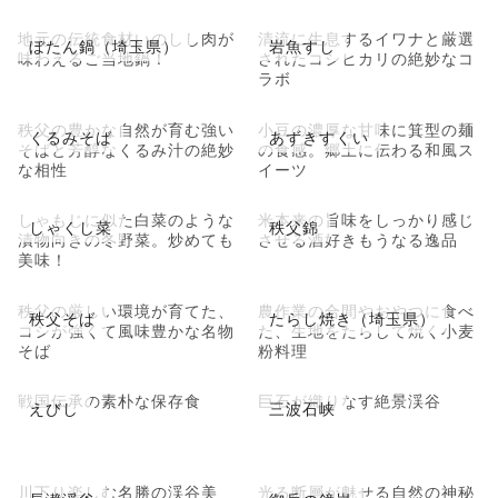
地元の伝統食材いのしし肉が
清流に生息するイワナと厳選
ぼたん鍋（埼玉県）
岩魚すし
味わえるご当地鍋！
されたコシヒカリの絶妙なコ
ラボ
秩父の豊かな自然が育む強い
小豆の濃厚な甘味に箕型の麺
くるみそば
あずきすくい
そばと芳醇なくるみ汁の絶妙
の食感。郷土に伝わる和風ス
な相性
イーツ
しゃもじに似た白菜のような
米本来の旨味をしっかり感じ
しゃくし菜
秩父錦
漬物向きの冬野菜。炒めても
させる酒好きもうなる逸品
美味！
秩父の厳しい環境が育てた、
農作業の合間やおやつに食べ
秩父そば
たらし焼き（埼玉県）
コシが強くて風味豊かな名物
た、生地をたらして焼く小麦
そば
粉料理
戦国伝承の素朴な保存食
巨石が織りなす絶景渓谷
えびし
三波石峡
川下り楽しむ名勝の渓谷美
光る断層が魅せる自然の神秘