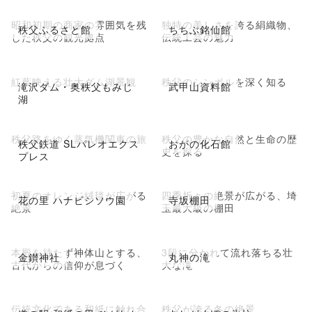
昭和初期の商家の雰囲気を残
独特の美しさを誇る絹織物、
秩父ふるさと館
ちちぶ銘仙館
した秩父の観光拠点
伝統工芸の魅力
紅葉映える壮大ダム湖景観
秩父のシンボルを深く知る
滝沢ダム・奥秩父もみじ
武甲山資料館
湖
秩父路をゆく蒸気機関車の旅
秩父の豊かな自然と生命の歴
秩父鉄道 SLパレオエクス
おがの化石館
史を探る
プレス
初夏のオレンジ絨毯が広がる
四季折々の絶景が広がる、埼
花の里 ハナビシソウ園
寺坂棚田
絶景
玉最大級の棚田
本殿を持たず神体山とする、
3段に分かれて流れ落ちる壮
金鑚神社
丸神の滝
古代からの信仰が息づく
大な滝
伝統文化である和紙に触れ合
秩父が誇る冬の絶景