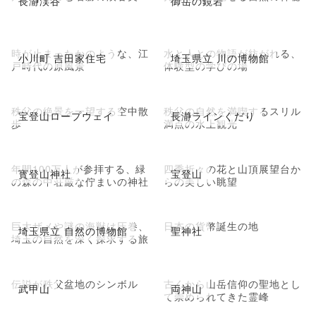
長瀞渓谷
御岳の鏡岩
時が止まったかのような、江
水と人との物語が紡がれる、
小川町 吉田家住宅
埼玉県立 川の博物館
戸時代の原風景
体験型の学びの場
秩父の絶景を一望する空中散
秩父の自然を満喫するスリル
宝登山ロープウェイ
長瀞ラインくだり
歩
満点の水上観光
年間100万人が参拝する、緑
四季折々の花と山頂展望台か
寳登山神社
宝登山
の森の中荘厳な佇まいの神社
らの美しい眺望
巨大ザメや謎の海獣は圧巻、
日本の貨幣誕生の地
埼玉県立 自然の博物館
聖神社
埼玉の自然を深く探求する旅
伝説が秩父盆地のシンボル
古くから山岳信仰の聖地とし
武甲山
両神山
て崇められてきた霊峰