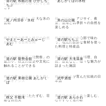
道の駅 和紙の里 ひがしち
あしがくぼの氷柱
い、自然の中でゆったりと過
ちぶ
ごす
秩父の冬を彩る、壮大な氷の
桜、ツツジ、アジサイ、夜
尾ノ内渓谷・氷柱
美の山公園
芸術
景、雲海と四季折々の自然を
楽しめる
棟方志功の世界と秩父の自然
秩父路観光の中心部で味わ
やまとーあーとみゅーじ
道の駅ちちぶ
が融合する芸術空間
う、地元の新鮮な食材を使っ
あむ
た料理と特産品
秩父の伝統行事「龍勢祭」の
良質な温泉と郷土料理、自
道の駅 龍勢会館
道の駅 大滝温泉
魅力や、秩父の歴史や文化に
然、歴史など、様々な魅力が
触れることができる
詰まった施設
秩父の豊かな自然と食を楽し
秩父の風土が育んだ伝統の日
道の駅 果樹公園 あしがく
武甲酒造
めるオアシス
本酒
ぼ
奥秩父の秘境にたたずむ、荘
奥秩父の自然と食を楽しむ、
秩父 不動滝
道の駅 あらかわ
厳な自然美
心やすらぐ道の駅