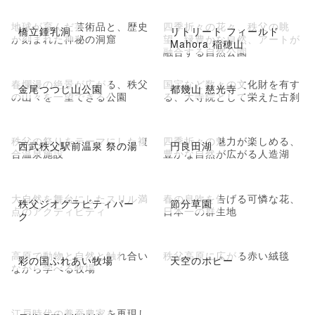
地球が育んだ芸術品と、歴史
四季折々の花々、秩父の眺
橋立鍾乳洞
リトリート フィールド
が刻まれた神秘の洞窟
望、緑豊かな自然、アートが
Mahora 稲穂山
融合する自然公園
春爛漫の絶景が広がる、秩父
国宝など数々の文化財を有す
金尾つつじ山公園
都幾山 慈光寺
の山々を一望できる公園
る、大寺院として栄えた古刹
秩父の祭りをテーマにした複
四季折々の魅力が楽しめる、
西武秩父駅前温泉 祭の湯
円良田湖
合温泉施設
豊かな自然が広がる人造湖
大自然を舞台にしたスリル満
春の息吹を告げる可憐な花、
秩父ジオグラビティパー
節分草園
点のアクティビティ
日本一の群生地
ク
高原で動物と自然と触れ合い
秩父高原に広がる赤い絨毯
彩の国ふれあい牧場
天空のポピー
ながら学べる牧場
江戸時代の養蚕農家を再現し