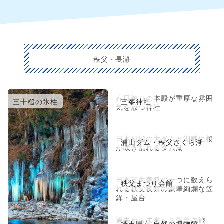
秩父・長瀞
春日造りの本殿が重厚な雰囲
三十槌の氷柱
三峯神社
気を放つ神社
日本屈指の大ダムと湖畔に桜
浦山ダム・秩父さくら湖
が咲き乱れるダム湖
日本三大美祭の一つに数えら
秩父まつり会館
れる秩父夜祭の豪華絢爛な笠
鉾・屋台
過去から未来へ３億年の旅
埼玉県立 自然の博物館