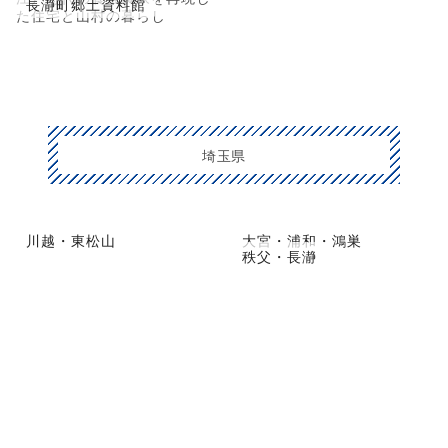
長瀞町郷土資料館
た住宅と山村の暮らし
埼玉県
川越・東松山
大宮・浦和・鴻巣
秩父・長瀞