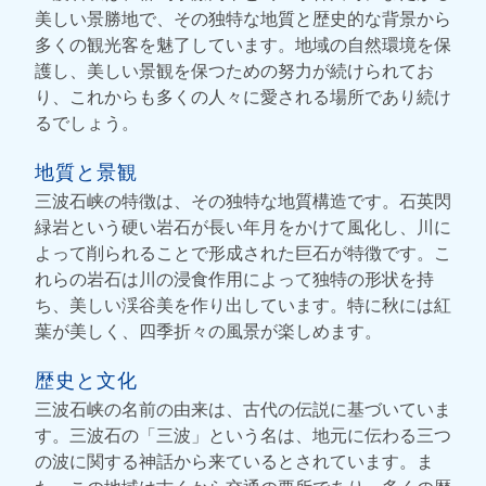
美しい景勝地で、その独特な地質と歴史的な背景から
多くの観光客を魅了しています。地域の自然環境を保
護し、美しい景観を保つための努力が続けられてお
り、これからも多くの人々に愛される場所であり続け
るでしょう。
地質と景観
三波石峡の特徴は、その独特な地質構造です。石英閃
緑岩という硬い岩石が長い年月をかけて風化し、川に
よって削られることで形成された巨石が特徴です。こ
れらの岩石は川の浸食作用によって独特の形状を持
ち、美しい渓谷美を作り出しています。特に秋には紅
葉が美しく、四季折々の風景が楽しめます。
歴史と文化
三波石峡の名前の由来は、古代の伝説に基づいていま
す。三波石の「三波」という名は、地元に伝わる三つ
の波に関する神話から来ているとされています。ま