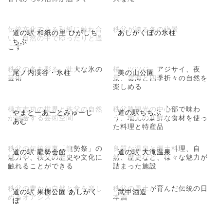
伝統文化である和紙に触れ合
秩父が誇る冬の絶景
道の駅 和紙の里 ひがしち
あしがくぼの氷柱
い、自然の中でゆったりと過
ちぶ
ごす
秩父の冬を彩る、壮大な氷の
桜、ツツジ、アジサイ、夜
尾ノ内渓谷・氷柱
美の山公園
芸術
景、雲海と四季折々の自然を
楽しめる
棟方志功の世界と秩父の自然
秩父路観光の中心部で味わ
やまとーあーとみゅーじ
道の駅ちちぶ
が融合する芸術空間
う、地元の新鮮な食材を使っ
あむ
た料理と特産品
秩父の伝統行事「龍勢祭」の
良質な温泉と郷土料理、自
道の駅 龍勢会館
道の駅 大滝温泉
魅力や、秩父の歴史や文化に
然、歴史など、様々な魅力が
触れることができる
詰まった施設
秩父の豊かな自然と食を楽し
秩父の風土が育んだ伝統の日
道の駅 果樹公園 あしがく
武甲酒造
めるオアシス
本酒
ぼ