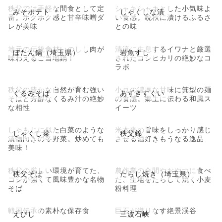
秩父では手軽な間食として定
シャキシャキとした小気味よ
みそポテト
しゃくしな漬
番。ホクホク感と甘辛味噌ダ
い食感。晩秋に漬けるふるさ
レが美味
との味
地元の伝統食材いのしし肉が
清流に生息するイワナと厳選
ぼたん鍋（埼玉県）
岩魚すし
味わえるご当地鍋！
されたコシヒカリの絶妙なコ
ラボ
秩父の豊かな自然が育む強い
小豆の濃厚な甘味に箕型の麺
くるみそば
あずきすくい
そばと芳醇なくるみ汁の絶妙
の食感。郷土に伝わる和風ス
な相性
イーツ
しゃもじに似た白菜のような
米本来の旨味をしっかり感じ
しゃくし菜
秩父錦
漬物向きの冬野菜。炒めても
させる酒好きもうなる逸品
美味！
秩父の厳しい環境が育てた、
農作業の合間やおやつに食べ
秩父そば
たらし焼き（埼玉県）
コシが強くて風味豊かな名物
た、生地をたらして焼く小麦
そば
粉料理
戦国伝承の素朴な保存食
巨石が織りなす絶景渓谷
えびし
三波石峡