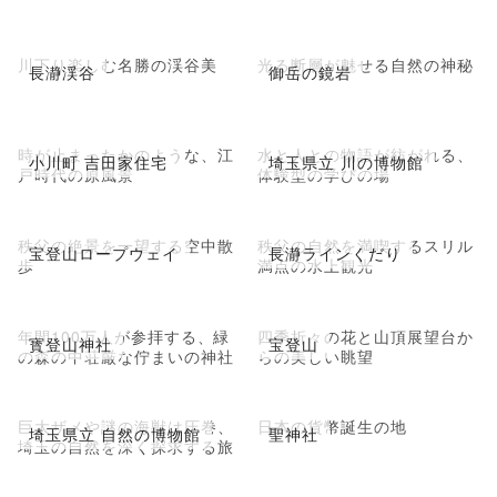
川下り楽しむ名勝の渓谷美
光る断層が魅せる自然の神秘
長瀞渓谷
御岳の鏡岩
時が止まったかのような、江
水と人との物語が紡がれる、
小川町 吉田家住宅
埼玉県立 川の博物館
戸時代の原風景
体験型の学びの場
秩父の絶景を一望する空中散
秩父の自然を満喫するスリル
宝登山ロープウェイ
長瀞ラインくだり
歩
満点の水上観光
年間100万人が参拝する、緑
四季折々の花と山頂展望台か
寳登山神社
宝登山
の森の中荘厳な佇まいの神社
らの美しい眺望
巨大ザメや謎の海獣は圧巻、
日本の貨幣誕生の地
埼玉県立 自然の博物館
聖神社
埼玉の自然を深く探求する旅