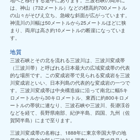
地へと移行する途中にあります。三波石峡の両岸に
は、神山（732メートル）などの標高約700メートル
の山々がそびえ立ち、急峻な斜面が広がっています。
神流川の川幅は50メートルから25メートルほどに狭
まり、両岸は高さ約10メートルの断崖になっていま
す。
地質
三波石峡とその北を流れる三波川は、三波川変成帯
（三波川帯）と呼ばれる日本最大の広域変成帯の代表
的な場所です。この変成岩帯で見られる変成岩を三波
川変成岩といい、日本列島の代表的な変成岩の一つで
す。三波川変成帯は中央構造線に沿って南北に幅5キ
ロメートルから30キロメートル、東西に約800キロメ
ートルの帯状に連なり、三波石峡や三波川、長瀞渓谷
などを経て、長野県南部、紀伊半島、四国、九州（佐
賀関半島）にまで至ります。
三波川変成帯の名称は、1888年に東京帝国大学の地