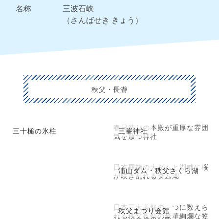
名称
三波石峡
（さんばせき きょう）
秩父・長瀞
春日造りの本殿が重厚な雰囲
三十槌の氷柱
三峯神社
気を放つ神社
日本屈指の大ダムと湖畔に桜
浦山ダム・秩父さくら湖
が咲き乱れるダム湖
日本三大美祭の一つに数えら
秩父まつり会館
れる秩父夜祭の豪華絢爛な笠