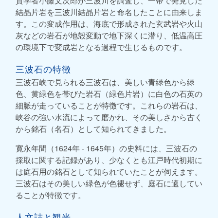
質学者小藤文次郎が三波川を調査し、一帯で発見した
結晶片岩を三波川結晶片岩と命名したことに由来しま
す。この変成作用は、海底で形成された玄武岩や火山
灰などの岩石が地殻変動で地下深くに潜り、低温高圧
の環境下で変成岩となる過程で生じるものです。
三波石の特徴
三波石峡で見られる三波石は、美しい青緑色から緑
色、黄緑色を帯びた岩石（緑色片岩）に白色の石英の
細脈が走っていることが特徴です。これらの岩石は、
峡谷の強い水流によって磨かれ、その美しさから古く
から銘石（名石）として知られてきました。
寛永年間（1624年 - 1645年）の史料には、三波石の
採取に関する記録があり、少なくとも江戸時代初期に
は庭石用の銘石として知られていたことが伺えます。
三波石はその美しい緑色が色褪せず、庭石に適してい
ることが特徴です。
人文誌と観光