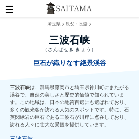
☰
>
>
埼玉県
秩父・長瀞
三波石峡
（さんばせき きょう）
巨石が織りなす絶景渓谷
三波石峡
は、群馬県藤岡市と埼玉県神川町にまたがる
渓谷で、自然の美しさと歴史的価値で知られていま
す。この地域は、日本の地質百選にも選ばれており、
多くの観光客が訪れる人気のスポットです。特に、石
英閃緑岩の巨石である三波石が川岸に点在しており、
訪れる人々に壮大な景観を提供しています。
三波石峡