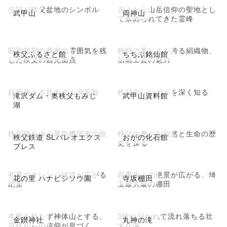
伝説が秩父盆地のシンボル
古くから山岳信仰の聖地とし
武甲山
両神山
て崇められてきた霊峰
昭和初期の商家の雰囲気を残
独特の美しさを誇る絹織物、
秩父ふるさと館
ちちぶ銘仙館
した秩父の観光拠点
伝統工芸の魅力
紅葉映える壮大ダム湖景観
秩父のシンボルを深く知る
滝沢ダム・奥秩父もみじ
武甲山資料館
湖
秩父路をゆく蒸気機関車の旅
秩父の豊かな自然と生命の歴
秩父鉄道 SLパレオエクス
おがの化石館
史を探る
プレス
初夏のオレンジ絨毯が広がる
四季折々の絶景が広がる、埼
花の里 ハナビシソウ園
寺坂棚田
絶景
玉最大級の棚田
本殿を持たず神体山とする、
3段に分かれて流れ落ちる壮
金鑚神社
丸神の滝
古代からの信仰が息づく
大な滝