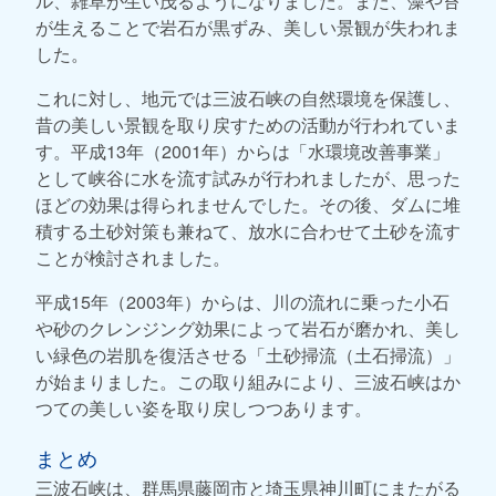
ル、雑草が生い茂るようになりました。また、藻や苔
が生えることで岩石が黒ずみ、美しい景観が失われま
した。
これに対し、地元では三波石峡の自然環境を保護し、
昔の美しい景観を取り戻すための活動が行われていま
す。平成13年（2001年）からは「水環境改善事業」
として峡谷に水を流す試みが行われましたが、思った
ほどの効果は得られませんでした。その後、ダムに堆
積する土砂対策も兼ねて、放水に合わせて土砂を流す
ことが検討されました。
平成15年（2003年）からは、川の流れに乗った小石
や砂のクレンジング効果によって岩石が磨かれ、美し
い緑色の岩肌を復活させる「土砂掃流（土石掃流）」
が始まりました。この取り組みにより、三波石峡はか
つての美しい姿を取り戻しつつあります。
まとめ
三波石峡は、群馬県藤岡市と埼玉県神川町にまたがる