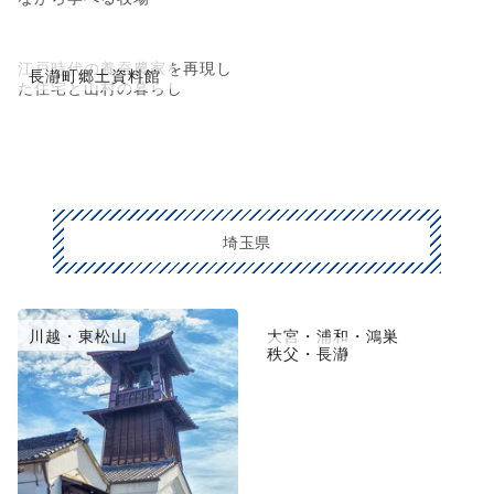
江戸時代の養蚕農家を再現し
長瀞町郷土資料館
た住宅と山村の暮らし
埼玉県
川越・東松山
大宮・浦和・鴻巣
秩父・長瀞