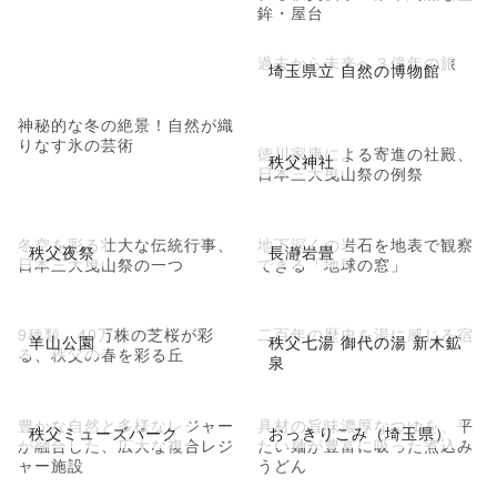
鉾・屋台
過去から未来へ３億年の旅
埼玉県立 自然の博物館
神秘的な冬の絶景！自然が織
りなす氷の芸術
徳川家康による寄進の社殿、
秩父神社
日本三大曳山祭の例祭
冬空を彩る壮大な伝統行事、
地下深くの岩石を地表で観察
秩父夜祭
長瀞岩畳
日本三大曳山祭の一つ
できる「地球の窓」
9種類、40万株の芝桜が彩
二百年の歴史を湯に感じる宿
羊山公園
秩父七湯 御代の湯 新木鉱
る、秩父の春を彩る丘
泉
豊かな自然と多様なレジャー
具材の旨味濃厚なつゆを、平
秩父ミューズパーク
おっきりこみ（埼玉県）
が融合した、広大な複合レジ
たい麺が豊富に吸った煮込み
ャー施設
うどん