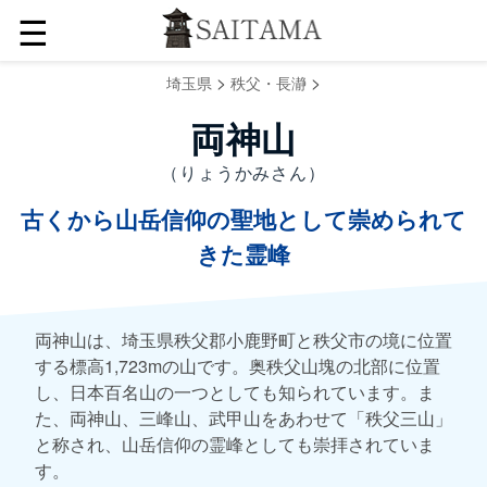
☰
>
>
埼玉県
秩父・長瀞
両神山
（りょうかみさん）
古くから山岳信仰の聖地として崇められて
きた霊峰
両神山は、埼玉県秩父郡小鹿野町と秩父市の境に位置
する標高1,723mの山です。奥秩父山塊の北部に位置
し、日本百名山の一つとしても知られています。ま
た、両神山、三峰山、武甲山をあわせて「秩父三山」
と称され、山岳信仰の霊峰としても崇拝されていま
す。