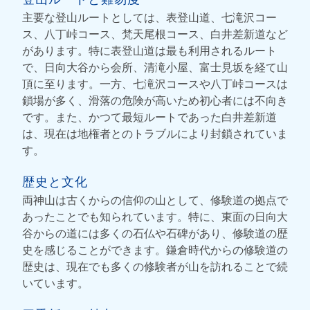
主要な登山ルートとしては、表登山道、七滝沢コー
ス、八丁峠コース、梵天尾根コース、白井差新道など
があります。特に表登山道は最も利用されるルート
で、日向大谷から会所、清滝小屋、富士見坂を経て山
頂に至ります。一方、七滝沢コースや八丁峠コースは
鎖場が多く、滑落の危険が高いため初心者には不向き
です。また、かつて最短ルートであった白井差新道
は、現在は地権者とのトラブルにより封鎖されていま
す。
歴史と文化
両神山は古くからの信仰の山として、修験道の拠点で
あったことでも知られています。特に、東面の日向大
谷からの道には多くの石仏や石碑があり、修験道の歴
史を感じることができます。鎌倉時代からの修験道の
歴史は、現在でも多くの修験者が山を訪れることで続
いています。