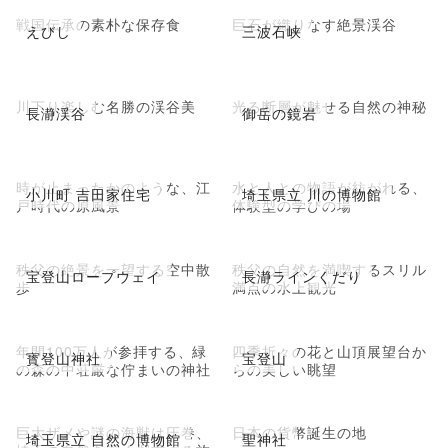
戦国伝承の素朴な保存食
巨石が織りなす絶景渓谷
えびし
三波石峡
川下り楽しむ名勝の渓谷美
光る断層が魅せる自然の神秘
長瀞渓谷
御岳の鏡岩
時が止まったかのような、江
水と人との物語が紡がれる、
小川町 吉田家住宅
埼玉県立 川の博物館
戸時代の原風景
体験型の学びの場
秩父の絶景を一望する空中散
秩父の自然を満喫するスリル
宝登山ロープウェイ
長瀞ラインくだり
歩
満点の水上観光
年間100万人が参拝する、緑
四季折々の花と山頂展望台か
寳登山神社
宝登山
の森の中荘厳な佇まいの神社
らの美しい眺望
巨大ザメや謎の海獣は圧巻、
日本の貨幣誕生の地
埼玉県立 自然の博物館
聖神社