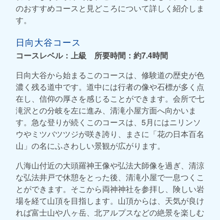
のおすすめコースと見どころについて詳しく紹介しま
す。
日向大谷コース
コースレベル：上級 所要時間：約7.4時間
日向大谷から始まるこのコースは、修験道の歴史が色
濃く残る道中です。道中には行者の像や石標が多く点
在し、信仰の厚さを感じることができます。会所で七
滝沢との分岐を左に進み、清滝小屋方面へ向かいま
す。急な登りが続くこのコースは、5月にはニリンソ
ウやミツバツツジが咲き誇り、まさに「花の日本百名
山」の名にふさわしい景観が広がります。
八海山付近の大頭羅神王像や弘法大師像を過ぎ、清涼
な弘法井戸で休憩をとった後、清滝小屋で一息つくこ
とができます。そこから両神神社を参拝し、険しい岩
場を経て山頂を目指します。山頂からは、天気が良け
れば富士山や八ヶ岳、北アルプスなどの絶景を楽しむ