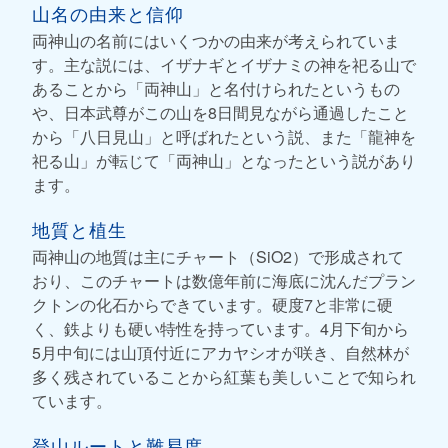
山名の由来と信仰
両神山の名前にはいくつかの由来が考えられていま
す。主な説には、イザナギとイザナミの神を祀る山で
あることから「両神山」と名付けられたというもの
や、日本武尊がこの山を8日間見ながら通過したこと
から「八日見山」と呼ばれたという説、また「龍神を
祀る山」が転じて「両神山」となったという説があり
ます。
地質と植生
両神山の地質は主にチャート（SiO2）で形成されて
おり、このチャートは数億年前に海底に沈んだプラン
クトンの化石からできています。硬度7と非常に硬
く、鉄よりも硬い特性を持っています。4月下旬から
5月中旬には山頂付近にアカヤシオが咲き、自然林が
多く残されていることから紅葉も美しいことで知られ
ています。
登山ルートと難易度