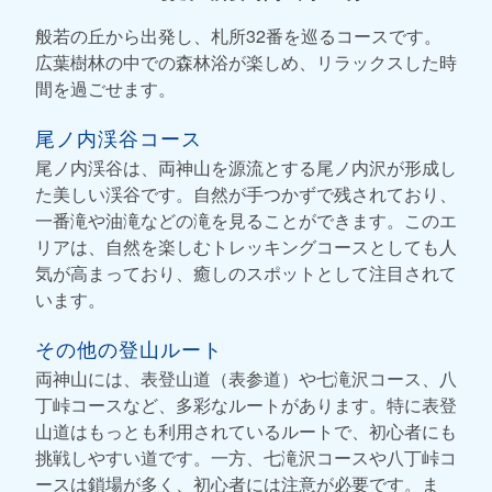
般若の丘から出発し、札所32番を巡るコースです。
広葉樹林の中での森林浴が楽しめ、リラックスした時
間を過ごせます。
尾ノ内渓谷コース
尾ノ内渓谷は、両神山を源流とする尾ノ内沢が形成し
た美しい渓谷です。自然が手つかずで残されており、
一番滝や油滝などの滝を見ることができます。このエ
リアは、自然を楽しむトレッキングコースとしても人
気が高まっており、癒しのスポットとして注目されて
います。
その他の登山ルート
両神山には、表登山道（表参道）や七滝沢コース、八
丁峠コースなど、多彩なルートがあります。特に表登
山道はもっとも利用されているルートで、初心者にも
挑戦しやすい道です。一方、七滝沢コースや八丁峠コ
ースは鎖場が多く、初心者には注意が必要です。ま