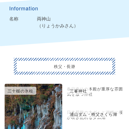
Information
名称
両神山
（りょうかみさん）
秩父・長瀞
春日造りの本殿が重厚な雰囲
三十槌の氷柱
三峯神社
気を放つ神社
日本屈指の大ダムと湖畔に桜
浦山ダム・秩父さくら湖
が咲き乱れるダム湖