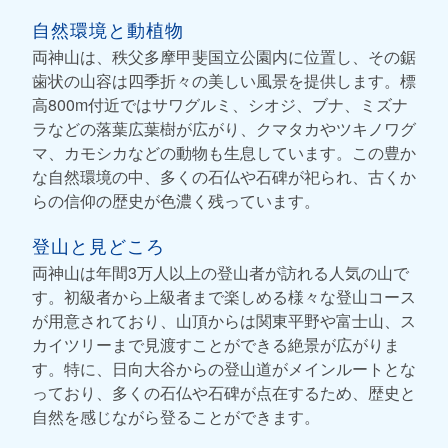
自然環境と動植物
両神山は、秩父多摩甲斐国立公園内に位置し、その鋸
歯状の山容は四季折々の美しい風景を提供します。標
高800m付近ではサワグルミ、シオジ、ブナ、ミズナ
ラなどの落葉広葉樹が広がり、クマタカやツキノワグ
マ、カモシカなどの動物も生息しています。この豊か
な自然環境の中、多くの石仏や石碑が祀られ、古くか
らの信仰の歴史が色濃く残っています。
登山と見どころ
両神山は年間3万人以上の登山者が訪れる人気の山で
す。初級者から上級者まで楽しめる様々な登山コース
が用意されており、山頂からは関東平野や富士山、ス
カイツリーまで見渡すことができる絶景が広がりま
す。特に、日向大谷からの登山道がメインルートとな
っており、多くの石仏や石碑が点在するため、歴史と
自然を感じながら登ることができます。