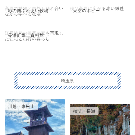
高原で動物と自然と触れ合い
秩父高原に広がる赤い絨毯
彩の国ふれあい牧場
天空のポピー
ながら学べる牧場
江戸時代の養蚕農家を再現し
長瀞町郷土資料館
た住宅と山村の暮らし
埼玉県
川越・東松山
大宮・浦和・鴻巣
秩父・長瀞