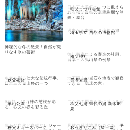
日本三大美祭の一つに数えら
秩父まつり会館
れる秩父夜祭の豪華絢爛な笠
鉾・屋台
過去から未来へ３億年の旅
埼玉県立 自然の博物館
神秘的な冬の絶景！自然が織
りなす氷の芸術
徳川家康による寄進の社殿、
秩父神社
日本三大曳山祭の例祭
冬空を彩る壮大な伝統行事、
地下深くの岩石を地表で観察
秩父夜祭
長瀞岩畳
日本三大曳山祭の一つ
できる「地球の窓」
9種類、40万株の芝桜が彩
二百年の歴史を湯に感じる宿
羊山公園
秩父七湯 御代の湯 新木鉱
る、秩父の春を彩る丘
泉
豊かな自然と多様なレジャー
具材の旨味濃厚なつゆを、平
秩父ミューズパーク
おっきりこみ（埼玉県）