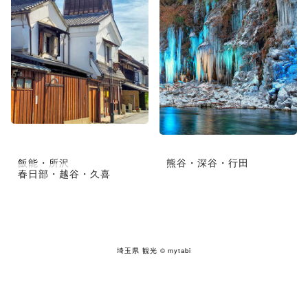
飯能・所沢
熊谷・深谷・行田
春日部・越谷・久喜
埼玉県 観光
© mytabi