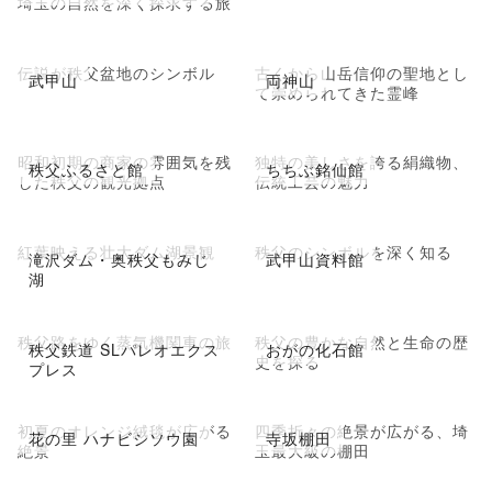
埼玉の自然を深く探求する旅
伝説が秩父盆地のシンボル
古くから山岳信仰の聖地とし
武甲山
両神山
て崇められてきた霊峰
昭和初期の商家の雰囲気を残
独特の美しさを誇る絹織物、
秩父ふるさと館
ちちぶ銘仙館
した秩父の観光拠点
伝統工芸の魅力
紅葉映える壮大ダム湖景観
秩父のシンボルを深く知る
滝沢ダム・奥秩父もみじ
武甲山資料館
湖
秩父路をゆく蒸気機関車の旅
秩父の豊かな自然と生命の歴
秩父鉄道 SLパレオエクス
おがの化石館
史を探る
プレス
初夏のオレンジ絨毯が広がる
四季折々の絶景が広がる、埼
花の里 ハナビシソウ園
寺坂棚田
絶景
玉最大級の棚田