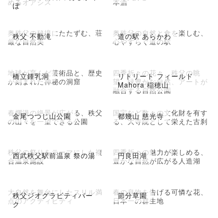
めるオアシス
本酒
ぼ
奥秩父の秘境にたたずむ、荘
奥秩父の自然と食を楽しむ、
秩父 不動滝
道の駅 あらかわ
厳な自然美
心やすらぐ道の駅
地球が育んだ芸術品と、歴史
四季折々の花々、秩父の眺
橋立鍾乳洞
リトリート フィールド
が刻まれた神秘の洞窟
望、緑豊かな自然、アートが
Mahora 稲穂山
融合する自然公園
春爛漫の絶景が広がる、秩父
国宝など数々の文化財を有す
金尾つつじ山公園
都幾山 慈光寺
の山々を一望できる公園
る、大寺院として栄えた古刹
秩父の祭りをテーマにした複
四季折々の魅力が楽しめる、
西武秩父駅前温泉 祭の湯
円良田湖
合温泉施設
豊かな自然が広がる人造湖
大自然を舞台にしたスリル満
春の息吹を告げる可憐な花、
秩父ジオグラビティパー
節分草園
点のアクティビティ
日本一の群生地
ク