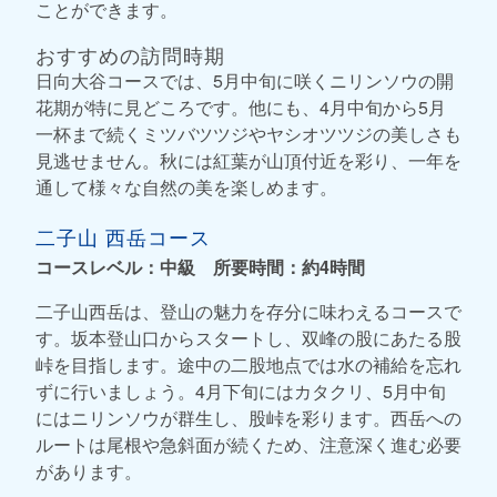
ことができます。
おすすめの訪問時期
日向大谷コースでは、5月中旬に咲くニリンソウの開
花期が特に見どころです。他にも、4月中旬から5月
一杯まで続くミツバツツジやヤシオツツジの美しさも
見逃せません。秋には紅葉が山頂付近を彩り、一年を
通して様々な自然の美を楽しめます。
二子山 西岳コース
コースレベル：中級 所要時間：約4時間
二子山西岳は、登山の魅力を存分に味わえるコースで
す。坂本登山口からスタートし、双峰の股にあたる股
峠を目指します。途中の二股地点では水の補給を忘れ
ずに行いましょう。4月下旬にはカタクリ、5月中旬
にはニリンソウが群生し、股峠を彩ります。西岳への
ルートは尾根や急斜面が続くため、注意深く進む必要
があります。