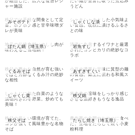
が融合した、広大な複合レジ
たい麺が豊富に吸った煮込み
ャー施設
うどん
秩父では手軽な間食として定
シャキシャキとした小気味よ
みそポテト
しゃくしな漬
番。ホクホク感と甘辛味噌ダ
い食感。晩秋に漬けるふるさ
レが美味
との味
地元の伝統食材いのしし肉が
清流に生息するイワナと厳選
ぼたん鍋（埼玉県）
岩魚すし
味わえるご当地鍋！
されたコシヒカリの絶妙なコ
ラボ
秩父の豊かな自然が育む強い
小豆の濃厚な甘味に箕型の麺
くるみそば
あずきすくい
そばと芳醇なくるみ汁の絶妙
の食感。郷土に伝わる和風ス
な相性
イーツ
しゃもじに似た白菜のような
米本来の旨味をしっかり感じ
しゃくし菜
秩父錦
漬物向きの冬野菜。炒めても
させる酒好きもうなる逸品
美味！
秩父の厳しい環境が育てた、
農作業の合間やおやつに食べ
秩父そば
たらし焼き（埼玉県）
コシが強くて風味豊かな名物
た、生地をたらして焼く小麦
そば
粉料理