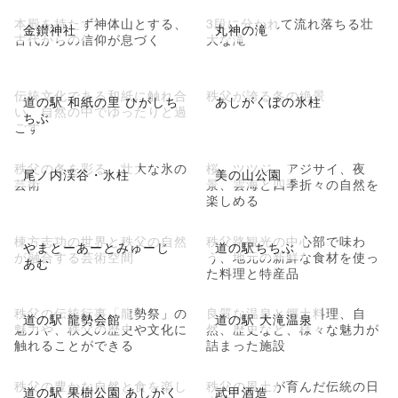
本殿を持たず神体山とする、
3段に分かれて流れ落ちる壮
金鑚神社
丸神の滝
古代からの信仰が息づく
大な滝
伝統文化である和紙に触れ合
秩父が誇る冬の絶景
道の駅 和紙の里 ひがしち
あしがくぼの氷柱
い、自然の中でゆったりと過
ちぶ
ごす
秩父の冬を彩る、壮大な氷の
桜、ツツジ、アジサイ、夜
尾ノ内渓谷・氷柱
美の山公園
芸術
景、雲海と四季折々の自然を
楽しめる
棟方志功の世界と秩父の自然
秩父路観光の中心部で味わ
やまとーあーとみゅーじ
道の駅ちちぶ
が融合する芸術空間
う、地元の新鮮な食材を使っ
あむ
た料理と特産品
秩父の伝統行事「龍勢祭」の
良質な温泉と郷土料理、自
道の駅 龍勢会館
道の駅 大滝温泉
魅力や、秩父の歴史や文化に
然、歴史など、様々な魅力が
触れることができる
詰まった施設
秩父の豊かな自然と食を楽し
秩父の風土が育んだ伝統の日
道の駅 果樹公園 あしがく
武甲酒造