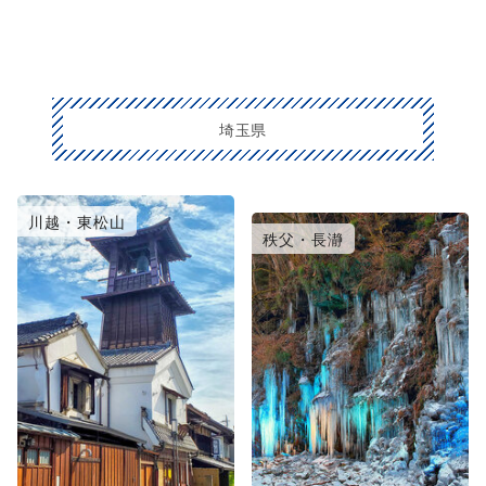
埼玉県
川越・東松山
大宮・浦和・鴻巣
秩父・長瀞