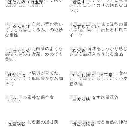
ぼたん鍋（埼玉県）
岩魚すし
味わえるご当地鍋！
されたコシヒカリの絶妙なコ
ラボ
秩父の豊かな自然が育む強い
小豆の濃厚な甘味に箕型の麺
くるみそば
あずきすくい
そばと芳醇なくるみ汁の絶妙
の食感。郷土に伝わる和風ス
な相性
イーツ
しゃもじに似た白菜のような
米本来の旨味をしっかり感じ
しゃくし菜
秩父錦
漬物向きの冬野菜。炒めても
させる酒好きもうなる逸品
美味！
秩父の厳しい環境が育てた、
農作業の合間やおやつに食べ
秩父そば
たらし焼き（埼玉県）
コシが強くて風味豊かな名物
た、生地をたらして焼く小麦
そば
粉料理
戦国伝承の素朴な保存食
巨石が織りなす絶景渓谷
えびし
三波石峡
川下り楽しむ名勝の渓谷美
光る断層が魅せる自然の神秘
長瀞渓谷
御岳の鏡岩