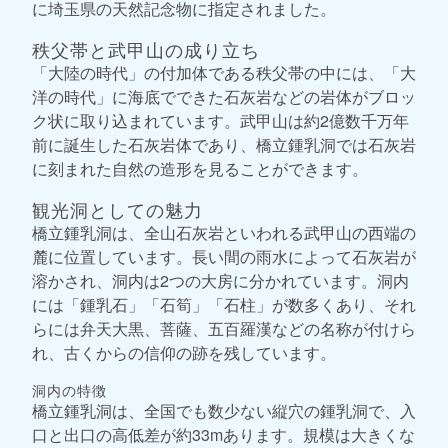
に埼玉県の天然記念物に指定されました。
秩父帯と武甲山の成り立ち
「大陸の時代」の付加体である秩父帯の中には、「大
洋の時代」に海底でできた石灰岩などの岩体がブロッ
ク状に取り込まれています。武甲山は約2億数千万年
前に誕生した石灰岩体であり、橋立鍾乳洞では石灰岩
に刻まれた自然の造形を見ることができます。
観光洞としての魅力
橋立鍾乳洞は、全山石灰岩といわれる武甲山の西端の
麓に位置しています。長い間の雨水によって石灰岩が
溶かされ、洞内は2つの大房に分かれています。洞内
には「鍾乳石」「石筍」「石柱」が数多くあり、それ
らには弁天大黒、菩薩、五百羅漢などの名称が付けら
れ、古くからの信仰の跡を残しています。
洞内の特徴
橋立鍾乳洞は、全国でも数少ない縦穴の鍾乳洞で、入
口と出口の高低差が約33mあります。規模は大きくな