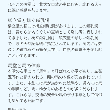
れるこのお堂は、壮大な自然の中に佇み、訪れる人々
に深い感動を与えます。
橋立堂と橋立鍾乳洞
橋立堂の横には橋立鍾乳洞があります。この鍾乳洞
は、昔から胎内くぐりの霊場として巡礼者に親しまれ
てきました。橋立鍾乳洞は、縦穴型の珍しい鍾乳洞
で、県の天然記念物に指定されています。洞内には数
多くの鍾乳石や石筍が点在し、自然の造形美を楽しむ
ことができます。
馬堂と馬の信仰
本堂の右手には「馬堂」と呼ばれる小堂があり、左甚
五郎作と伝えられる二頭の馬の木像が安置されていま
す。また、本堂には馬が描かれた絵馬や、境内には馬
の銅像など、馬にゆかりのあるものが多く見られま
す。これらは、交通の安全や馬の守り本尊として信仰
を集めてきた証です。
馬堂の特徴