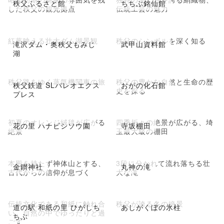
秩父ふるさと館
ちちぶ銘仙館
した秩父の観光拠点
伝統工芸の魅力
紅葉映える壮大ダム湖景観
秩父のシンボルを深く知る
滝沢ダム・奥秩父もみじ
武甲山資料館
湖
秩父路をゆく蒸気機関車の旅
秩父の豊かな自然と生命の歴
秩父鉄道 SLパレオエクス
おがの化石館
史を探る
プレス
初夏のオレンジ絨毯が広がる
四季折々の絶景が広がる、埼
花の里 ハナビシソウ園
寺坂棚田
絶景
玉最大級の棚田
本殿を持たず神体山とする、
3段に分かれて流れ落ちる壮
金鑚神社
丸神の滝
古代からの信仰が息づく
大な滝
伝統文化である和紙に触れ合
秩父が誇る冬の絶景
道の駅 和紙の里 ひがしち
あしがくぼの氷柱
い、自然の中でゆったりと過
ちぶ
ごす