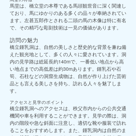
馬堂は、橋立堂の本尊である馬頭観世音に深く関連し
ており、馬にゆかりのある多くの品々が奉納されてい
ます。左甚五郎作とされる二頭の馬の木像は特に有名
で、その精巧な彫刻技術は一見の価値があります。
訪問の魅力
橋立鍾乳洞は、自然の美しさと歴史的な背景を兼ね備
えた観光地として、多くの人々に愛されています。洞
内の見学路は総延長約140mで、一番低い地点から高
い地点までの高低差は約30mあります。鍾乳石や石
筍、石柱などの洞窟生成物は、自然が作り上げた芸術
品とも言える美しさを持ち、訪れる人々を魅了しま
す。
アクセスと見学のポイント
橋立鍾乳洞へのアクセスは、秩父市内からの公共交通
機関や車を利用することができます。見学の際は、洞
内の階段や急な斜面に注意し、適切な靴や服装で訪れ
ることをおすすめします。また、鍾乳洞内は自然のま