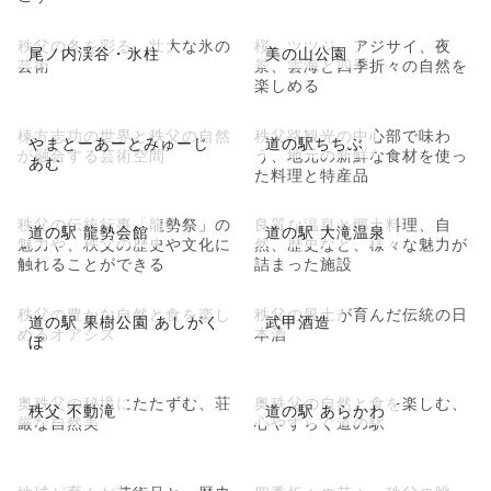
秩父の冬を彩る、壮大な氷の
桜、ツツジ、アジサイ、夜
尾ノ内渓谷・氷柱
美の山公園
芸術
景、雲海と四季折々の自然を
楽しめる
棟方志功の世界と秩父の自然
秩父路観光の中心部で味わ
やまとーあーとみゅーじ
道の駅ちちぶ
が融合する芸術空間
う、地元の新鮮な食材を使っ
あむ
た料理と特産品
秩父の伝統行事「龍勢祭」の
良質な温泉と郷土料理、自
道の駅 龍勢会館
道の駅 大滝温泉
魅力や、秩父の歴史や文化に
然、歴史など、様々な魅力が
触れることができる
詰まった施設
秩父の豊かな自然と食を楽し
秩父の風土が育んだ伝統の日
道の駅 果樹公園 あしがく
武甲酒造
めるオアシス
本酒
ぼ
奥秩父の秘境にたたずむ、荘
奥秩父の自然と食を楽しむ、
秩父 不動滝
道の駅 あらかわ
厳な自然美
心やすらぐ道の駅