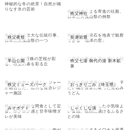
神秘的な冬の絶景！自然が織
りなす氷の芸術
徳川家康による寄進の社殿、
秩父神社
日本三大曳山祭の例祭
冬空を彩る壮大な伝統行事、
地下深くの岩石を地表で観察
秩父夜祭
長瀞岩畳
日本三大曳山祭の一つ
できる「地球の窓」
9種類、40万株の芝桜が彩
二百年の歴史を湯に感じる宿
羊山公園
秩父七湯 御代の湯 新木鉱
る、秩父の春を彩る丘
泉
豊かな自然と多様なレジャー
具材の旨味濃厚なつゆを、平
秩父ミューズパーク
おっきりこみ（埼玉県）
が融合した、広大な複合レジ
たい麺が豊富に吸った煮込み
ャー施設
うどん
秩父では手軽な間食として定
シャキシャキとした小気味よ
みそポテト
しゃくしな漬
番。ホクホク感と甘辛味噌ダ
い食感。晩秋に漬けるふるさ
レが美味
との味
地元の伝統食材いのしし肉が
清流に生息するイワナと厳選