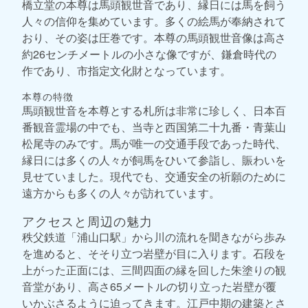
橋立堂の本尊は馬頭観世音であり、縁日には馬を飼う
人々の信仰を集めています。多くの絵馬が奉納されて
おり、その姿は圧巻です。本尊の馬頭観世音像は高さ
約26センチメートルの小さな像ですが、鎌倉時代の
作であり、市指定文化財となっています。
本尊の特徴
馬頭観世音を本尊とする札所は非常に珍しく、日本百
番観音霊場の中でも、当寺と西国第二十九番・青葉山
松尾寺のみです。馬が唯一の交通手段であった時代、
縁日には多くの人々が飼馬をひいて参詣し、賑わいを
見せていました。現代でも、交通安全の祈願のために
遠方からも多くの人々が訪れています。
アクセスと周辺の魅力
秩父鉄道「浦山口駅」から川の流れを聞きながら歩み
を進めると、そそり立つ岩壁が目に入ります。石段を
上がった正面には、三間四面の縁を回した朱塗りの観
音堂があり、高さ65メートルの切り立った岩壁が覆
いかぶさるように迫ってきます。江戸中期の建築とさ