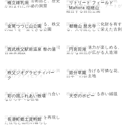
地球が育んだ芸術品と、歴史
四季折々の花々、秩父の眺
橋立鍾乳洞
リトリート フィールド
が刻まれた神秘の洞窟
望、緑豊かな自然、アートが
Mahora 稲穂山
融合する自然公園
春爛漫の絶景が広がる、秩父
国宝など数々の文化財を有す
金尾つつじ山公園
都幾山 慈光寺
の山々を一望できる公園
る、大寺院として栄えた古刹
秩父の祭りをテーマにした複
四季折々の魅力が楽しめる、
西武秩父駅前温泉 祭の湯
円良田湖
合温泉施設
豊かな自然が広がる人造湖
大自然を舞台にしたスリル満
春の息吹を告げる可憐な花、
秩父ジオグラビティパー
節分草園
点のアクティビティ
日本一の群生地
ク
高原で動物と自然と触れ合い
秩父高原に広がる赤い絨毯
彩の国ふれあい牧場
天空のポピー
ながら学べる牧場
江戸時代の養蚕農家を再現し
長瀞町郷土資料館
た住宅と山村の暮らし