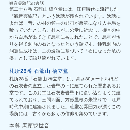
観音霊験記の逸話
第二十八番 石龍山 橋立堂には、江戸時代に流行した
『観音霊験記』という逸話が残されています。逸話に
よれば、昔この村の領主の郡司が悪竜になり人や馬を
喰っていたところ、村人がこの堂に祈念し、御堂の中
から白馬が出てきて悪竜に呑まれたことで、悪竜が悟
りを得て洞内の石となったという話です。鍾乳洞内の
洞窟生成物は、この逸話に基づいて「石になった竜の
姿」として語り継がれています。
札所28番 石龍山 橋立堂
札所28番「石龍山 橋立堂」は、高さ80メートルほど
の石灰岩の直立した岩壁の下に建てられた歴史あるお
堂です。このお堂は石灰岩岩壁下に食い込むように建
てられており、三間四面、方形屋根の朱塗りで、江戸
時代中期に建築されました。荘厳な雰囲気が漂うこの
場所には、古くから多くの信仰を集めています。
本尊 馬頭観世音