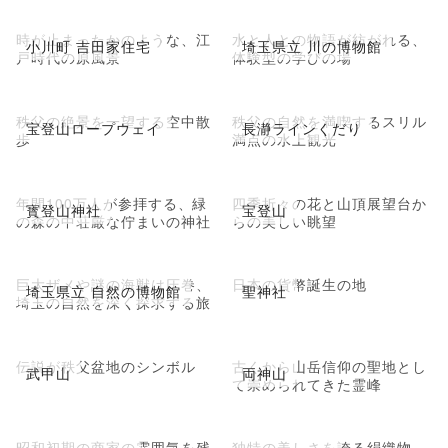
時が止まったかのような、江
水と人との物語が紡がれる、
小川町 吉田家住宅
埼玉県立 川の博物館
戸時代の原風景
体験型の学びの場
秩父の絶景を一望する空中散
秩父の自然を満喫するスリル
宝登山ロープウェイ
長瀞ラインくだり
歩
満点の水上観光
年間100万人が参拝する、緑
四季折々の花と山頂展望台か
寳登山神社
宝登山
の森の中荘厳な佇まいの神社
らの美しい眺望
巨大ザメや謎の海獣は圧巻、
日本の貨幣誕生の地
埼玉県立 自然の博物館
聖神社
埼玉の自然を深く探求する旅
伝説が秩父盆地のシンボル
古くから山岳信仰の聖地とし
武甲山
両神山
て崇められてきた霊峰
昭和初期の商家の雰囲気を残
独特の美しさを誇る絹織物、