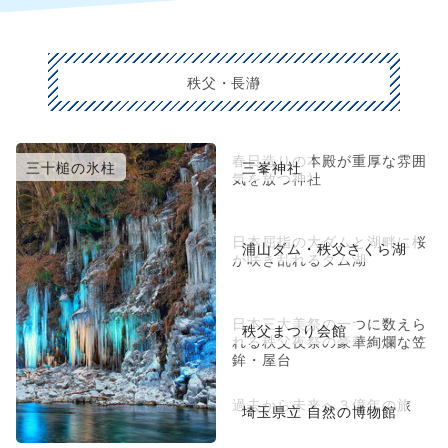
秩父・長瀞
春日造りの本殿が重厚な雰囲
三十槌の氷柱
三峯神社
気を放つ神社
日本屈指の大ダムと湖畔に桜
浦山ダム・秩父さくら湖
が咲き乱れるダム湖
日本三大美祭の一つに数えら
秩父まつり会館
れる秩父夜祭の豪華絢爛な笠
鉾・屋台
過去から未来へ３億年の旅
埼玉県立 自然の博物館