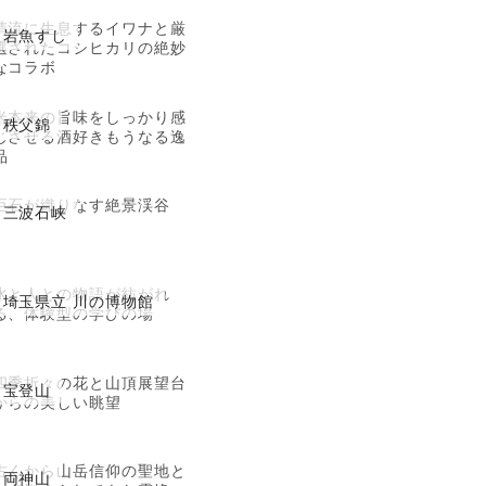
清流に生息するイワナと厳
岩魚すし
選されたコシヒカリの絶妙
なコラボ
米本来の旨味をしっかり感
秩父錦
じさせる酒好きもうなる逸
品
巨石が織りなす絶景渓谷
三波石峡
水と人との物語が紡がれ
埼玉県立 川の博物館
る、体験型の学びの場
四季折々の花と山頂展望台
宝登山
からの美しい眺望
古くから山岳信仰の聖地と
両神山