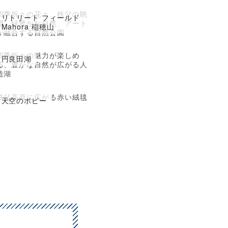
四季折々の花々、秩父の眺
リトリート フィールド
望、緑豊かな自然、アート
Mahora 稲穂山
が融合する自然公園
四季折々の魅力が楽しめ
円良田湖
る、豊かな自然が広がる人
造湖
秩父高原に広がる赤い絨毯
天空のポピー