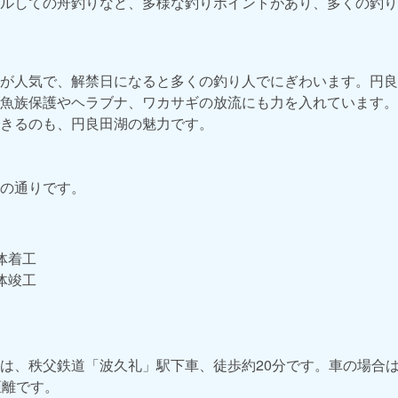
ルしての舟釣りなど、多様な釣りポイントがあり、多くの釣り
が人気で、解禁日になると多くの釣り人でにぎわいます。円良
魚族保護やヘラブナ、ワカサギの放流にも力を入れています。
きるのも、円良田湖の魅力です。
の通りです。
堤体着工
堤体竣工
は、秩父鉄道「波久礼」駅下車、徒歩約20分です。車の場合
距離です。