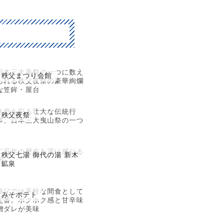
日本三大美祭の一つに数え
秩父まつり会館
られる秩父夜祭の豪華絢爛
な笠鉾・屋台
冬空を彩る壮大な伝統行
秩父夜祭
事、日本三大曳山祭の一つ
二百年の歴史を湯に感じる
秩父七湯 御代の湯 新木
宿
鉱泉
秩父では手軽な間食として
みそポテト
定番。ホクホク感と甘辛味
噌ダレが美味