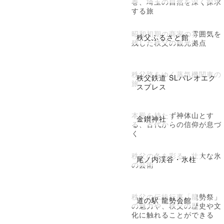
巻、埼玉の自然を深く探求
する旅
昭和初期の商家の雰囲気を
秩父ふるさと館
残した秩父の観光拠点
秩父路をゆく蒸気機関車の
秩父鉄道 SLパレオエク
旅
スプレス
本殿を持たず神体山とす
金鑚神社
る、古代からの信仰が息づ
く
秩父の冬を彩る、壮大な氷
尾ノ内渓谷・氷柱
の芸術
秩父の伝統行事「龍勢祭」
道の駅 龍勢会館
の魅力や、秩父の歴史や文
化に触れることができる