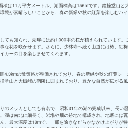
、湖面積は11万平方メートル、湖面標高は156mです。鐘撞堂山
環境が素晴らしいことから、春の新緑や秋の紅葉を楽しむハイ
しても知られ、湖畔には約1,000本の桜が植えられています。
事な花を咲かせます。さらに、少林寺へ続く山道には椿、紅梅
イカーの目を楽しませてくれます。
囲4.3kmの散策路が整備されており、春の新緑や秋の紅葉シ
撞堂山と大槻峠の南陵に囲まれており、豊かな自然が広がる風
りのメッカとしても有名で、昭和31年の湖の完成以来、長い
。湖は南北に細長く、岩場や畑の跡地で構成され、地底には瓦
ん。最大深度は18mで、一部を除きなだらかなかけ上がりが