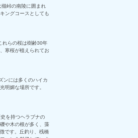
と大槻峠の南陵に囲まれ
キングコースとしても
これらの桜は樹齢30年
、寒桜が植えられてお
ーズンには多くのハイカ
光明媚な場所です。
歴史を持つヘラブナの
礫や木の根が多く、藻
特徴です。丘釣り、桟橋