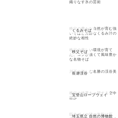
織りなす氷の芸術
秩父の豊かな自然が育む強
くるみそば
いそばと芳醇なくるみ汁の
絶妙な相性
秩父の厳しい環境が育て
秩父そば
た、コシが強くて風味豊か
な名物そば
川下り楽しむ名勝の渓谷美
長瀞渓谷
秩父の絶景を一望する空中
宝登山ロープウェイ
散歩
巨大ザメや謎の海獣は圧
埼玉県立 自然の博物館