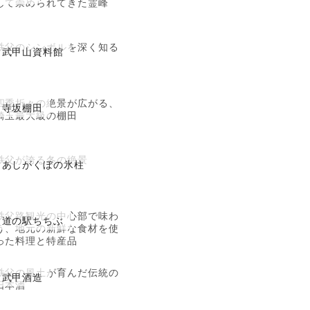
して崇められてきた霊峰
秩父のシンボルを深く知る
武甲山資料館
四季折々の絶景が広がる、
寺坂棚田
埼玉最大級の棚田
秩父が誇る冬の絶景
あしがくぼの氷柱
秩父路観光の中心部で味わ
道の駅ちちぶ
う、地元の新鮮な食材を使
った料理と特産品
秩父の風土が育んだ伝統の
武甲酒造
日本酒