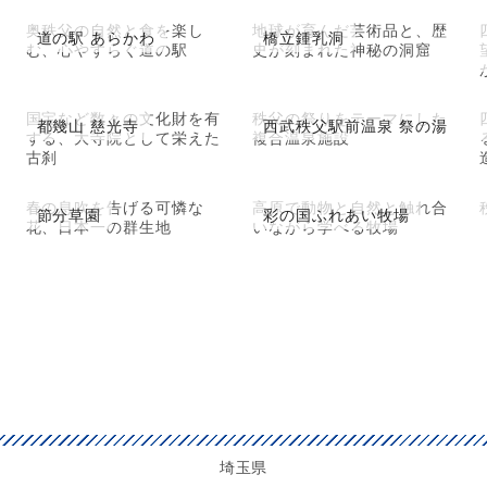
奥秩父の自然と食を楽し
地球が育んだ芸術品と、歴
道の駅 あらかわ
橋立鍾乳洞
む、心やすらぐ道の駅
史が刻まれた神秘の洞窟
国宝など数々の文化財を有
秩父の祭りをテーマにした
都幾山 慈光寺
西武秩父駅前温泉 祭の湯
する、大寺院として栄えた
複合温泉施設
古刹
春の息吹を告げる可憐な
高原で動物と自然と触れ合
節分草園
彩の国ふれあい牧場
花、日本一の群生地
いながら学べる牧場
埼玉県