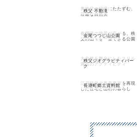
奥秩父の秘境にたたずむ、
秩父 不動滝
荘厳な自然美
春爛漫の絶景が広がる、秩
金尾つつじ山公園
父の山々を一望できる公園
大自然を舞台にしたスリル
秩父ジオグラビティパー
満点のアクティビティ
ク
江戸時代の養蚕農家を再現
長瀞町郷土資料館
した住宅と山村の暮らし