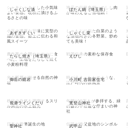
シャキシャキとした小気味
地元の伝統食材いのしし肉
しゃくしな漬
ぼたん鍋（埼玉県）
よい食感。晩秋に漬けるふ
が味わえるご当地鍋！
るさとの味
小豆の濃厚な甘味に箕型の
しゃもじに似た白菜のよう
あずきすくい
しゃくし菜
麺の食感。郷土に伝わる和
な漬物向きの冬野菜。炒め
風スイーツ
ても美味！
農作業の合間やおやつに食
戦国伝承の素朴な保存食
たらし焼き（埼玉県）
えびし
べた、生地をたらして焼く
小麦粉料理
光る断層が魅せる自然の神
時が止まったかのような、
御岳の鏡岩
小川町 吉田家住宅
秘
江戸時代の原風景
秩父の自然を満喫するスリ
年間100万人が参拝する、緑
長瀞ラインくだり
寳登山神社
ル満点の水上観光
の森の中荘厳な佇まいの神
社
日本の貨幣誕生の地
伝説が秩父盆地のシンボル
聖神社
武甲山