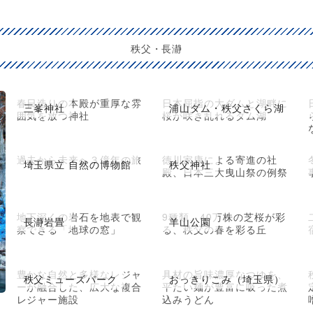
秩父・長瀞
春日造りの本殿が重厚な雰
日本屈指の大ダムと湖畔に
三峯神社
浦山ダム・秩父さくら湖
囲気を放つ神社
桜が咲き乱れるダム湖
過去から未来へ３億年の旅
徳川家康による寄進の社
埼玉県立 自然の博物館
秩父神社
殿、日本三大曳山祭の例祭
地下深くの岩石を地表で観
9種類、40万株の芝桜が彩
長瀞岩畳
羊山公園
察できる「地球の窓」
る、秩父の春を彩る丘
豊かな自然と多様なレジャ
具材の旨味濃厚なつゆを、
秩父ミューズパーク
おっきりこみ（埼玉県）
ーが融合した、広大な複合
平たい麺が豊富に吸った煮
レジャー施設
込みうどん