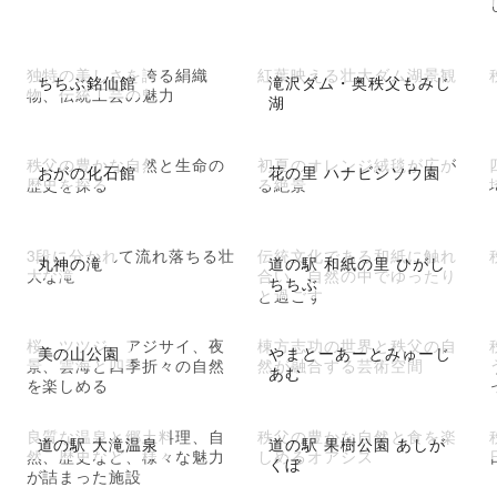
独特の美しさを誇る絹織
紅葉映える壮大ダム湖景観
ちちぶ銘仙館
滝沢ダム・奥秩父もみじ
物、伝統工芸の魅力
湖
秩父の豊かな自然と生命の
初夏のオレンジ絨毯が広が
おがの化石館
花の里 ハナビシソウ園
歴史を探る
る絶景
3段に分かれて流れ落ちる壮
伝統文化である和紙に触れ
丸神の滝
道の駅 和紙の里 ひがし
大な滝
合い、自然の中でゆったり
ちちぶ
と過ごす
桜、ツツジ、アジサイ、夜
棟方志功の世界と秩父の自
美の山公園
やまとーあーとみゅーじ
景、雲海と四季折々の自然
然が融合する芸術空間
あむ
を楽しめる
良質な温泉と郷土料理、自
秩父の豊かな自然と食を楽
道の駅 大滝温泉
道の駅 果樹公園 あしが
然、歴史など、様々な魅力
しめるオアシス
くぼ
が詰まった施設