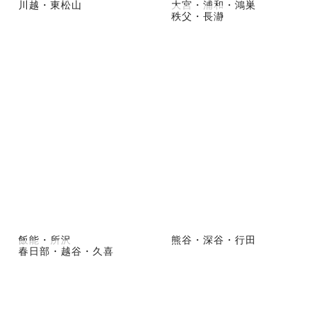
川越・東松山
大宮・浦和・鴻巣
秩父・長瀞
飯能・所沢
熊谷・深谷・行田
春日部・越谷・久喜