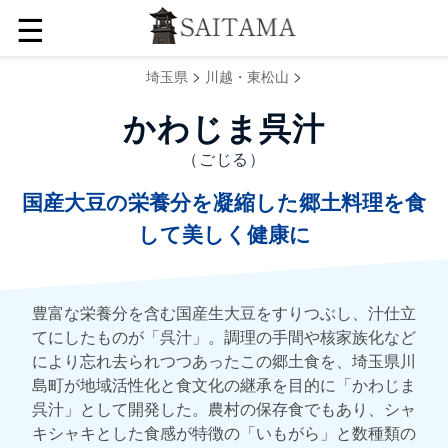
☰
>
>
埼玉県
川越・東松山
かわじま呉汁
（ごじる）
国産大豆の栄養分を凝縮した郷土料理を食
して美しく健康に
豊富な栄養分を含む国産生大豆をすりつぶし、汁仕立
てにしたものが「呉汁」。調理の手間や核家族化など
により忘れ去られつつあったこの郷土食を、埼玉県川
島町が地域活性化と食文化の継承を目的に「かわじま
呉汁」として開発した。農村の保存食でもあり、シャ
キシャキとした食感が特徴の「いもがら」と数種類の