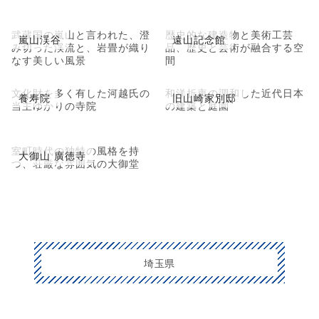
武蔵国の嵐山と言われた、澄
歴史的な建造物と美術工芸
嵐山渓谷
遠山記念館
み切った渓流と、岩畳が織り
品、歴史と芸術が融合する空
なす美しい風景
間
文化財を多く有した河越氏の
和洋折衷の調和した近代日本
養寿院
旧山崎家別邸
当主ゆかりの寺院
の建築と庭園
室町時代の独特の風格を持
大御山 廣徳寺
つ、荘厳な雰囲気の大御堂
埼玉県