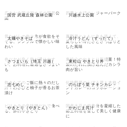
広大な全国で初めての国営公
四季と水辺のレジャーパーク
国営 武蔵丘陵 森林公園
川越水上公園
園
昔ながらの作り方が食欲をそ
夏野菜とともに氷を添えて、
太麺やきそば
冷汁うどん（すったて）
そる、シンプルで懐かしい味
夏らしい冷たさとさっぱりと
わい
した風味
色ツヤが良く熱が通りやす
東松山のやきとり新提案！特
さつまいも（埼玉 川越）
東松山 やきとり丼
い、お料理に最適なさつまい
製のたれに漬け込んだカシラ
も
肉が旨い
炊きたてのご飯に熱々のだし
伝統野菜のらぼう菜と本格イ
忠七めし
のらぼう菜 チキンカレ－
汁！わさびと柚子が香るお茶
ンドカレーのコラボレーショ
漬け
ン
ピリカラの辛味噌だれで食べ
国産大豆の栄養分を凝縮した
やきとり（やきとん）
かわじま呉汁
る、豚のやきとり
郷土料理を食して美しく健康
に