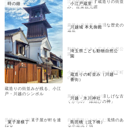
江戸情緒を残す蔵造りの街並
時の鐘
小江戸蔵里
み、産業観光館
豪華な唐破風と貴重な歴史の
川越城 本丸御殿
遺産
動物とふれあう広大な自然公
埼玉県こども動物自然公
園
園
小江戸として知られる城下町
蔵造りの町並み（川越一
の趣
番街）
蔵造りの街並みが残る、小江
戸・川越のシンボル
風鈴のトンネルが涼しげな古
川越・氷川神社
くからの「縁結びの神」
昔懐かしい駄菓子屋が軒を連
自然景観にとけこむ風情のあ
菓子屋横丁
島田橋（沈下橋）
ねる
る木造沈下橋