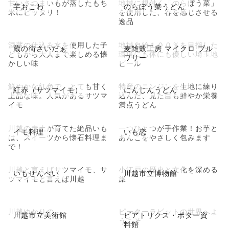
甘いさつまいもが蒸したもち
地域に根付く「のらぼう菜」
芋おこわ
のらぼう菜うどん
米にピッタリ！
を使用した、春を感じさせる
逸品
酒蔵の仕込み水を使用した子
地域自給１００％を目指した
蔵の街さいだぁ
麦雑穀工房 マイクロ ブル
どもから大人まで楽しめる懐
環境にも体にも優しい埼玉地
ワリー
かしい味
ビール
鮮やかな紅色で、とても甘く
特産のニンジンを生地に練り
紅赤（サツマイモ）
にんじんうどん
上品な味。人気があるサツマ
込んだ、見た目も鮮やか栄養
イモ
満点うどん
川越の赤土が育てた絶品いも
一つひとつが手作業！お芋と
イモ料理
いも恋
は、スイーツから懐石料理ま
あんこをやさしく包みます
で！
川越と言えばサツマイモ、サ
小江戸の歴史と文化を深める
いもせんべい
川越市立博物館
ツマイモと言えば川越
旅
川越ゆかりの
ピーターラビットの世界へよ
川越市立美術館
ビアトリクス・ポター資
うこそ
料館