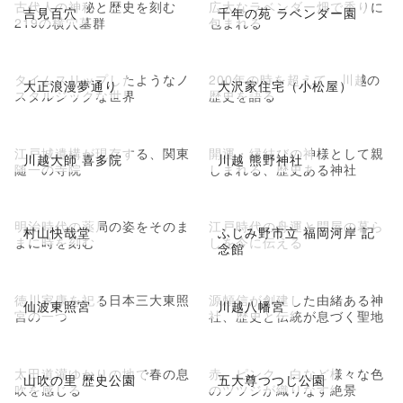
古代人の神秘と歴史を刻む
広大なラベンダー畑で香りに
吉見百穴
千年の苑 ラベンダー園
219の横穴墓群
包まれる
タイムスリップしたようなノ
200年の時を超えて、川越の
大正浪漫夢通り
大沢家住宅（小松屋）
スタルジックな世界
歴史を語る
江戸城遺構が現存する、関東
開運・縁結びの神様として親
川越大師 喜多院
川越 熊野神社
随一の寺院
しまれる、歴史ある神社
明治時代の薬局の姿をそのま
江戸時代の舟運と問屋の暮ら
村山快哉堂
ふじみ野市立 福岡河岸 記
まに時を刻む
しを今に伝える
念館
徳川家康を祀る日本三大東照
源頼信が創建した由緒ある神
仙波東照宮
川越八幡宮
宮の一つ
社、歴史と伝統が息づく聖地
太田道灌ゆかりの地で春の息
赤、ピンク、白など様々な色
山吹の里 歴史公園
五大尊つつじ公園
吹を感じる
のツツジが織りなす絶景