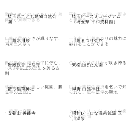
動物たちとのふれあいと自然
平和への願いを伝える、歴史
埼玉県こども動物自然公
埼玉ピースミュージアム
体験が満喫できる
と未来をつなぐ場所
園
（埼玉県 平和資料館）
伝統と華やかさが織りなす、
一年中、川越まつりの魅力に
川越氷川祭
川越まつり会館
関東三大祭り
触れることができる
自然豊かな環境の中に佇む、
色とりどりの牡丹が咲き誇る
岩殿観音 正法寺
東松山ぼたん園
1300年以上の歴史を誇る古
刹
荘厳な社殿、美しい庭園、勝
巨大な龍蛇の脚折雨乞いで知
箭弓稲荷神社
脚折 白鬚神社
負事の成就に
られる、龍神信仰の聖地
、静寂の空間
タイムスリップしたような癒
安養山 善能寺
昭和レトロな温泉銭湯 玉
やしの空間
川温泉