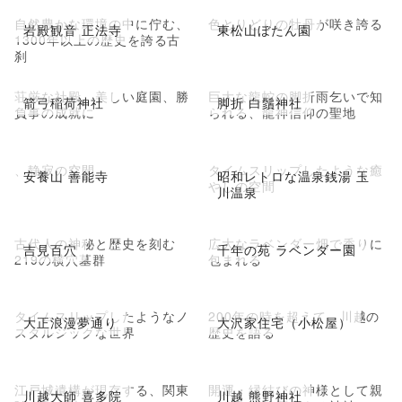
自然豊かな環境の中に佇む、
色とりどりの牡丹が咲き誇る
岩殿観音 正法寺
東松山ぼたん園
1300年以上の歴史を誇る古
刹
荘厳な社殿、美しい庭園、勝
巨大な龍蛇の脚折雨乞いで知
箭弓稲荷神社
脚折 白鬚神社
負事の成就に
られる、龍神信仰の聖地
、静寂の空間
タイムスリップしたような癒
安養山 善能寺
昭和レトロな温泉銭湯 玉
やしの空間
川温泉
古代人の神秘と歴史を刻む
広大なラベンダー畑で香りに
吉見百穴
千年の苑 ラベンダー園
219の横穴墓群
包まれる
タイムスリップしたようなノ
200年の時を超えて、川越の
大正浪漫夢通り
大沢家住宅（小松屋）
スタルジックな世界
歴史を語る
江戸城遺構が現存する、関東
開運・縁結びの神様として親
川越大師 喜多院
川越 熊野神社