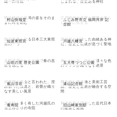
随一の寺院
しまれる、歴史ある神社
明治時代の薬局の姿をそのま
江戸時代の舟運と問屋の暮ら
村山快哉堂
ふじみ野市立 福岡河岸 記
まに時を刻む
しを今に伝える
念館
徳川家康を祀る日本三大東照
源頼信が創建した由緒ある神
仙波東照宮
川越八幡宮
宮の一つ
社、歴史と伝統が息づく聖地
太田道灌ゆかりの地で春の息
赤、ピンク、白など様々な色
山吹の里 歴史公園
五大尊つつじ公園
吹を感じる
のツツジが織りなす絶景
武蔵国の嵐山と言われた、澄
歴史的な建造物と美術工芸
嵐山渓谷
遠山記念館
み切った渓流と、岩畳が織り
品、歴史と芸術が融合する空
なす美しい風景
間
文化財を多く有した河越氏の
和洋折衷の調和した近代日本
養寿院
旧山崎家別邸
当主ゆかりの寺院
の建築と庭園