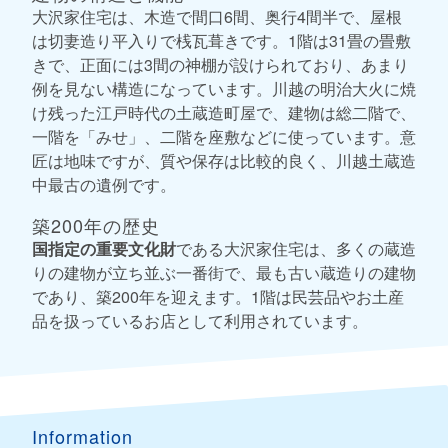
大沢家住宅は、木造で間口6間、奥行4間半で、屋根
は切妻造り平入りで桟瓦葺きです。1階は31畳の畳敷
きで、正面には3間の神棚が設けられており、あまり
例を見ない構造になっています。川越の明治大火に焼
け残った江戸時代の土蔵造町屋で、建物は総二階で、
一階を「みせ」、二階を座敷などに使っています。意
匠は地味ですが、質や保存は比較的良く、川越土蔵造
中最古の遺例です。
築200年の歴史
国指定の重要文化財
である大沢家住宅は、多くの蔵造
りの建物が立ち並ぶ一番街で、最も古い蔵造りの建物
であり、築200年を迎えます。1階は民芸品やお土産
品を扱っているお店として利用されています。
Information