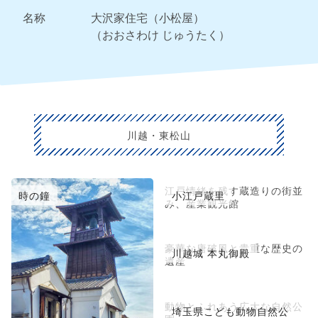
名称
大沢家住宅（小松屋）
（おおさわけ じゅうたく）
川越・東松山
江戸情緒を残す蔵造りの街並
時の鐘
小江戸蔵里
み、産業観光館
豪華な唐破風と貴重な歴史の
川越城 本丸御殿
遺産
動物とふれあう広大な自然公
埼玉県こども動物自然公