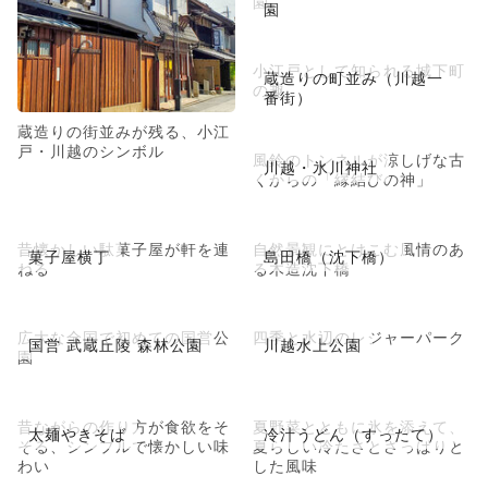
園
園
小江戸として知られる城下町
蔵造りの町並み（川越一
の趣
番街）
蔵造りの街並みが残る、小江
戸・川越のシンボル
風鈴のトンネルが涼しげな古
川越・氷川神社
くからの「縁結びの神」
昔懐かしい駄菓子屋が軒を連
自然景観にとけこむ風情のあ
菓子屋横丁
島田橋（沈下橋）
ねる
る木造沈下橋
広大な全国で初めての国営公
四季と水辺のレジャーパーク
国営 武蔵丘陵 森林公園
川越水上公園
園
昔ながらの作り方が食欲をそ
夏野菜とともに氷を添えて、
太麺やきそば
冷汁うどん（すったて）
そる、シンプルで懐かしい味
夏らしい冷たさとさっぱりと
わい
した風味