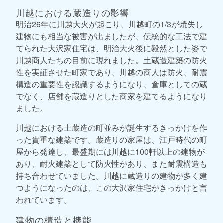
川越における蔵造りの影響
明治26年に川越大火が起こり、川越町の1/3が焼失し
建物にも相当な被害が出ましたが、伝統的な工法で建
てられた大沢家住宅は、明治大火後に毅然とした姿で
川越商人たちの目前に現れました。土蔵造建築の防火
性を実証させた町家であり、川越の商人は防火、耐震
構造の重要性を認識するようになり、倉庫としての蔵
でなく、店舗を蔵造りとした商家を建てるようになり
ました。
川越における土蔵造の町並みが誕生するきっかけを作
った貴重な建築です。蔵造りの家屋は、江戸時代の町
屋から発達し、最盛期には川越に100軒以上の建物が
あり、耐火建築として防火性があり、また耐震構造も
持ち合わせていました。川越に蔵造りの建物が多く建
つようになったのは、この大沢家住宅がきっかけと言
われています。
建物の構造と機能