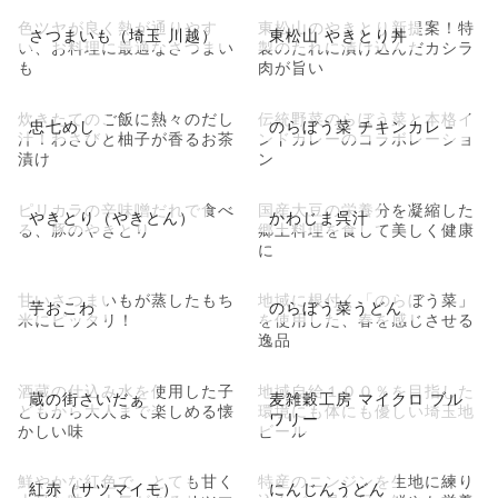
色ツヤが良く熱が通りやす
東松山のやきとり新提案！特
さつまいも（埼玉 川越）
東松山 やきとり丼
い、お料理に最適なさつまい
製のたれに漬け込んだカシラ
も
肉が旨い
炊きたてのご飯に熱々のだし
伝統野菜のらぼう菜と本格イ
忠七めし
のらぼう菜 チキンカレ－
汁！わさびと柚子が香るお茶
ンドカレーのコラボレーショ
漬け
ン
ピリカラの辛味噌だれで食べ
国産大豆の栄養分を凝縮した
やきとり（やきとん）
かわじま呉汁
る、豚のやきとり
郷土料理を食して美しく健康
に
甘いさつまいもが蒸したもち
地域に根付く「のらぼう菜」
芋おこわ
のらぼう菜うどん
米にピッタリ！
を使用した、春を感じさせる
逸品
酒蔵の仕込み水を使用した子
地域自給１００％を目指した
蔵の街さいだぁ
麦雑穀工房 マイクロ ブル
どもから大人まで楽しめる懐
環境にも体にも優しい埼玉地
ワリー
かしい味
ビール
鮮やかな紅色で、とても甘く
特産のニンジンを生地に練り
紅赤（サツマイモ）
にんじんうどん