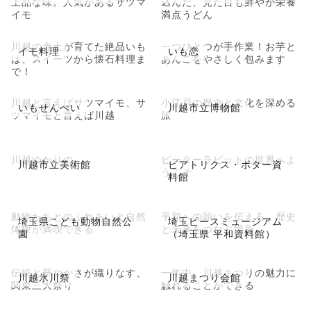
上品な味。人気があるサツマ
込んだ、見た目も鮮やか栄養
イモ
満点うどん
川越の赤土が育てた絶品いも
一つひとつが手作業！お芋と
イモ料理
いも恋
は、スイーツから懐石料理ま
あんこをやさしく包みます
で！
川越と言えばサツマイモ、サ
小江戸の歴史と文化を深める
いもせんべい
川越市立博物館
ツマイモと言えば川越
旅
川越ゆかりの
ピーターラビットの世界へよ
川越市立美術館
ビアトリクス・ポター資
うこそ
料館
動物たちとのふれあいと自然
平和への願いを伝える、歴史
埼玉県こども動物自然公
埼玉ピースミュージアム
体験が満喫できる
と未来をつなぐ場所
園
（埼玉県 平和資料館）
伝統と華やかさが織りなす、
一年中、川越まつりの魅力に
川越氷川祭
川越まつり会館
関東三大祭り
触れることができる