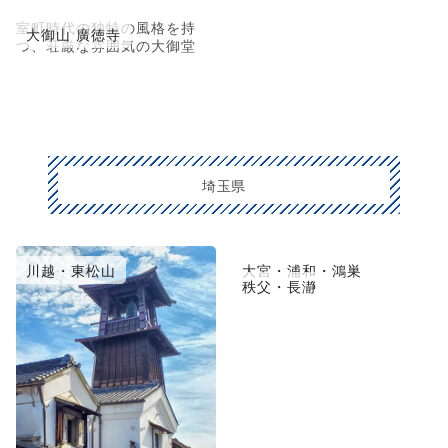
室町時代の独特の風格を持
大御山 廣徳寺
つ、荘厳な雰囲気の大御堂
埼玉県
川越・東松山
大宮・浦和・鴻巣
秩父・長瀞