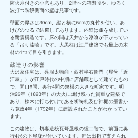
防火扉付きの小窓もあり、2階への箱階段や、ゆるく
波打つ階段側面の壁は見事です。
壁面の厚さは30cm、縦と横に5cmの丸竹を使い、あ
けびのつるで結束してあります。内壁は孤を成してい
る耐震構造です。床の間は天井から漆喰が下がってい
る「吊り漆喰」です。大黒柱は江戸建築でも最上の木
材の1つで目を引きます。
蔵造りの影響
大沢家住宅は、呉服太物商・西村半右衛門（屋号「近
江屋」）が江戸時代の中期に店舗蔵として建てたもの
で、間口6間、奥行4間の規模の大きな町家です。明
治26年（1893年）の大火に焼け残った貴重な建築で
あり、棟木に打ち付けてある祈祷札及び神棚の墨書か
ら寛政4年（1792年）に建設されたことがわかってい
ます。
この建物は、切妻造桟瓦葺屋根の総二階で、前面に奥
行4尺の下屋庇が付いています。軒は出桁で支えられ