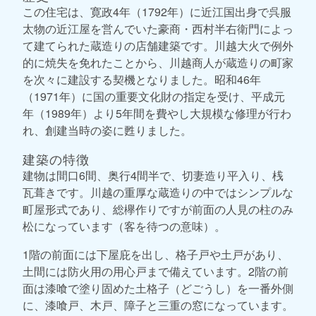
この住宅は、寛政4年（1792年）に近江国出身で呉服
太物の近江屋を営んでいた豪商・西村半右衛門によっ
て建てられた蔵造りの店舗建築です。川越大火で例外
的に焼失を免れたことから、川越商人が蔵造りの町家
を次々に建設する契機となりました。昭和46年
（1971年）に国の重要文化財の指定を受け、平成元
年（1989年）より5年間を費やし大規模な修理が行わ
れ、創建当時の姿に甦りました。
建築の特徴
建物は間口6間、奥行4間半で、切妻造り平入り、桟
瓦葺きです。川越の重厚な蔵造りの中ではシンプルな
町屋形式であり、総欅作りですが前面の人見の柱のみ
松になっています（客を待つの意味）。
1階の前面には下屋庇を出し、格子戸や土戸があり、
土間には防火用の用心戸まで備えています。2階の前
面は漆喰で塗り固めた土格子（どごうし）を一番外側
に、漆喰戸、木戸、障子と三重の窓になっています。