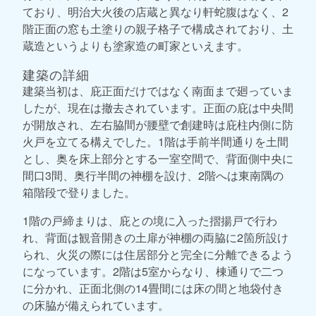
ており、明治大火後の店蔵と異なり軒蛇腹はなく、2
階正面の窓も土塗りの親子格子で構成されており、土
蔵造というよりも塗家造の町家といえます。
建築の詳細
建築当初は、庇正面だけではなく南面まで廻っていま
したが、現在は撤去されています。正面の庇は中央間
が開放され、左右脇間が腰壁で創建時は庇柱内側に防
火戸を立てる構えでした。1階は手前半間通りを土間
とし、奥を床上部分とする一室空間で、背面側中央に
間口3間、奥行半間の神棚を設け、2階へは東南隅の
箱階段で登りました。
1階の戸締まりは、庇との境に入った摺揚戸で行わ
れ、背面は観音開きの土扉が神棚の両脇に2箇所設け
られ、火災の際には住居部分と完全に分離できるよう
になっています。2階は5室からなり、棟通りで二つ
に分かれ、正面北側の14畳間には床の間と地袋付き
の床脇が備えられています。