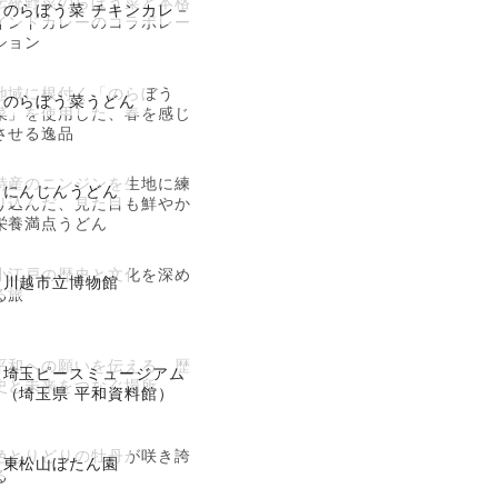
伝統野菜のらぼう菜と本格
のらぼう菜 チキンカレ－
インドカレーのコラボレー
ション
地域に根付く「のらぼう
のらぼう菜うどん
菜」を使用した、春を感じ
させる逸品
特産のニンジンを生地に練
にんじんうどん
り込んだ、見た目も鮮やか
栄養満点うどん
小江戸の歴史と文化を深め
川越市立博物館
る旅
平和への願いを伝える、歴
埼玉ピースミュージアム
史と未来をつなぐ場所
（埼玉県 平和資料館）
色とりどりの牡丹が咲き誇
東松山ぼたん園
る