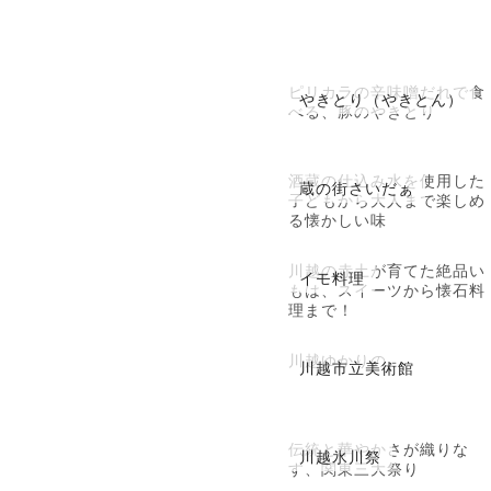
ピリカラの辛味噌だれで食
やきとり（やきとん）
べる、豚のやきとり
酒蔵の仕込み水を使用した
蔵の街さいだぁ
子どもから大人まで楽しめ
る懐かしい味
川越の赤土が育てた絶品い
イモ料理
もは、スイーツから懐石料
理まで！
川越ゆかりの
川越市立美術館
伝統と華やかさが織りな
川越氷川祭
す、関東三大祭り