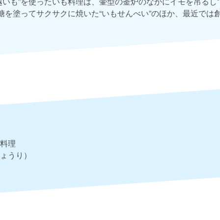
越いも”を使ったいも料理は、壷型の釜炉のなかにイモを吊るし
砂糖を塗ってサクサクに焼いた“いもせんべい”のほか、最近では
料理
ょうり）