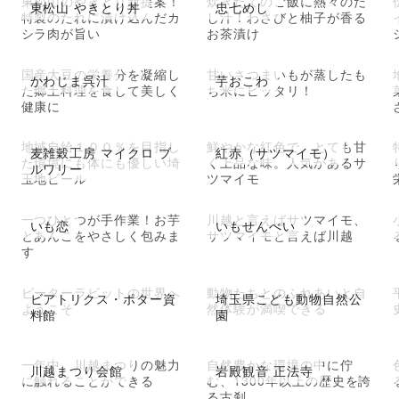
東松山のやきとり新提案！
炊きたてのご飯に熱々のだ
東松山 やきとり丼
忠七めし
特製のたれに漬け込んだカ
し汁！わさびと柚子が香る
シラ肉が旨い
お茶漬け
国産大豆の栄養分を凝縮し
甘いさつまいもが蒸したも
かわじま呉汁
芋おこわ
た郷土料理を食して美しく
ち米にピッタリ！
健康に
地域自給１００％を目指し
鮮やかな紅色で、とても甘
麦雑穀工房 マイクロ ブ
紅赤（サツマイモ）
た環境にも体にも優しい埼
く上品な味。人気があるサ
ルワリー
玉地ビール
ツマイモ
一つひとつが手作業！お芋
川越と言えばサツマイモ、
いも恋
いもせんべい
とあんこをやさしく包みま
サツマイモと言えば川越
す
ピーターラビットの世界へ
動物たちとのふれあいと自
ビアトリクス・ポター資
埼玉県こども動物自然公
ようこそ
然体験が満喫できる
料館
園
一年中、川越まつりの魅力
自然豊かな環境の中に佇
川越まつり会館
岩殿観音 正法寺
に触れることができる
む、1300年以上の歴史を誇
る古刹