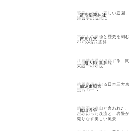
荘厳な社殿、美しい庭園、
箭弓稲荷神社
勝負事の成就に
古代人の神秘と歴史を刻む
吉見百穴
219の横穴墓群
江戸城遺構が現存する、関
川越大師 喜多院
東随一の寺院
徳川家康を祀る日本三大東
仙波東照宮
照宮の一つ
武蔵国の嵐山と言われた、
嵐山渓谷
澄み切った渓流と、岩畳が
織りなす美しい風景