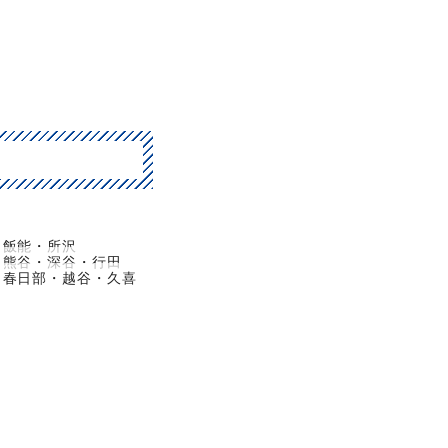
飯能・所沢
熊谷・深谷・行田
春日部・越谷・久喜