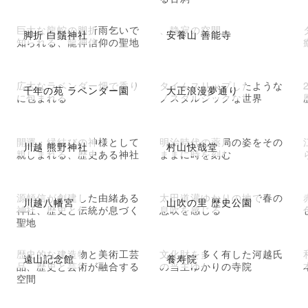
巨大な龍蛇の脚折雨乞いで
、静寂の空間
脚折 白鬚神社
安養山 善能寺
知られる、龍神信仰の聖地
広大なラベンダー畑で香り
タイムスリップしたような
千年の苑 ラベンダー園
大正浪漫夢通り
に包まれる
ノスタルジックな世界
開運・縁結びの神様として
明治時代の薬局の姿をその
川越 熊野神社
村山快哉堂
親しまれる、歴史ある神社
ままに時を刻む
源頼信が創建した由緒ある
太田道灌ゆかりの地で春の
川越八幡宮
山吹の里 歴史公園
神社、歴史と伝統が息づく
息吹を感じる
聖地
歴史的な建造物と美術工芸
文化財を多く有した河越氏
遠山記念館
養寿院
品、歴史と芸術が融合する
の当主ゆかりの寺院
空間