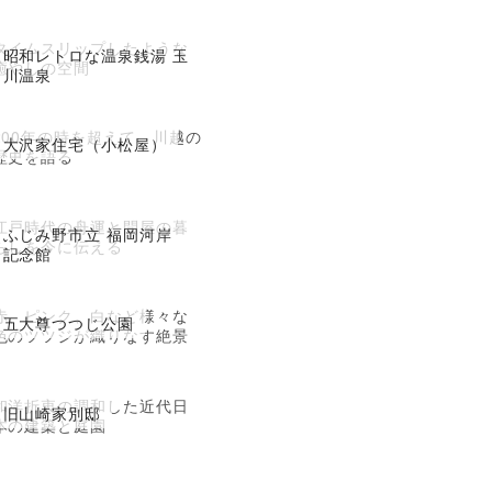
タイムスリップしたような
昭和レトロな温泉銭湯 玉
癒やしの空間
川温泉
200年の時を超えて、川越の
大沢家住宅（小松屋）
歴史を語る
江戸時代の舟運と問屋の暮
ふじみ野市立 福岡河岸
らしを今に伝える
記念館
赤、ピンク、白など様々な
五大尊つつじ公園
色のツツジが織りなす絶景
和洋折衷の調和した近代日
旧山崎家別邸
本の建築と庭園