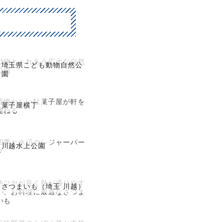
動物とふれあう広大な自然
埼玉県こども動物自然公
公園
園
昔懐かしい駄菓子屋が軒を
菓子屋横丁
連ねる
四季と水辺のレジャーパー
川越水上公園
ク
色ツヤが良く熱が通りやす
さつまいも（埼玉 川越）
い、お料理に最適なさつま
いも