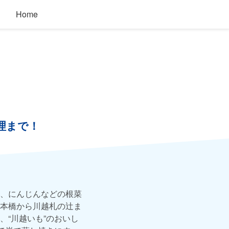
Home
理まで！
、にんじんなどの根菜
本橋から川越札の辻ま
“川越いも”のおいし