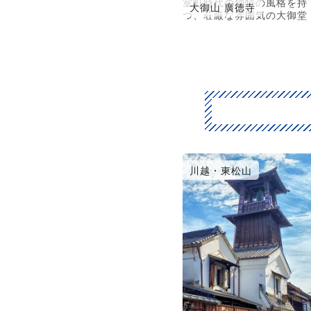
室町時代の独特の風格を持
大御山 廣徳寺
つ、荘厳な雰囲気の大御堂
川越・東松山