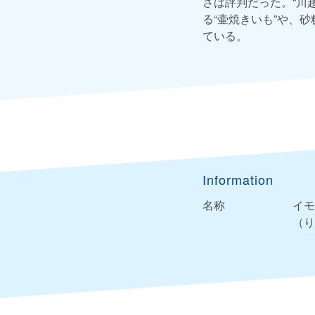
さは評判だった。“川
る“壷焼きいも”や、
ている。
Information
名称
イモ
（り