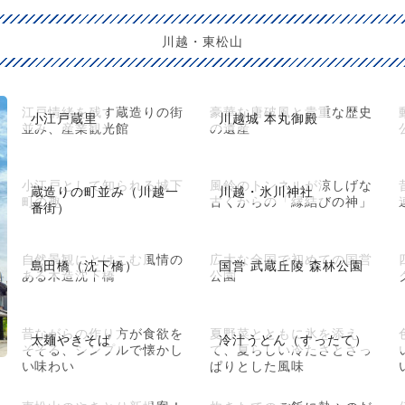
川越・東松山
江戸情緒を残す蔵造りの街
豪華な唐破風と貴重な歴史
小江戸蔵里
川越城 本丸御殿
並み、産業観光館
の遺産
小江戸として知られる城下
風鈴のトンネルが涼しげな
蔵造りの町並み（川越一
川越・氷川神社
町の趣
古くからの「縁結びの神」
番街）
自然景観にとけこむ風情の
広大な全国で初めての国営
島田橋（沈下橋）
国営 武蔵丘陵 森林公園
ある木造沈下橋
公園
昔ながらの作り方が食欲を
夏野菜とともに氷を添え
太麺やきそば
冷汁うどん（すったて）
そそる、シンプルで懐かし
て、夏らしい冷たさとさっ
い味わい
ぱりとした風味