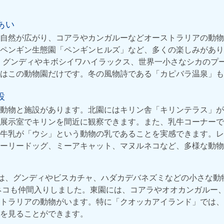
あい
自然が広がり、コアラやカンガルーなどオーストラリアの動物
ペンギン生態園「ペンギンヒルズ」など、多くの楽しみがありま
、グンディやキボシイワハイラックス、世界一小さなシカのプ
はこの動物園だけです。冬の風物詩である「カピバラ温泉」も
設
動物と施設があります。北園にはキリン舎「キリンテラス」が
展示室でキリンを間近に観察できます。また、乳牛コーナーで
牛乳が「ウシ」という動物の乳であることを実感できます。レ
ーリードッグ、ミーアキャット、マヌルネコなど、多様な動物
には、グンディやビスカチャ、ハダカデバネズミなどの小さな動
ナネコも仲間入りしました。東園には、コアラやオオカンガルー
トラリアの動物がいます。特に「クオッカアイランド」では、
を見ることができます。