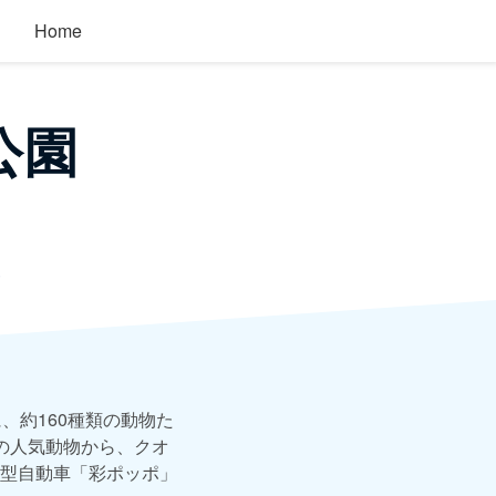
Home
公園
る
、約160種類の動物た
の人気動物から、クオ
型自動車「彩ポッポ」