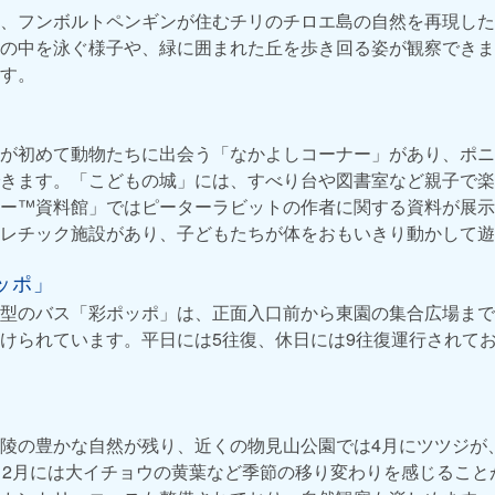
、フンボルトペンギンが住むチリのチロエ島の自然を再現した
の中を泳ぐ様子や、緑に囲まれた丘を歩き回る姿が観察できま
す。
が初めて動物たちに出会う「なかよしコーナー」があり、ポニ
きます。「こどもの城」には、すべり台や図書室など親子で楽
ー™資料館」ではピーターラビットの作者に関する資料が展示
レチック施設があり、子どもたちが体をおもいきり動かして遊
ッポ」
型のバス「彩ポッポ」は、正面入口前から東園の集合広場まで
けられています。平日には5往復、休日には9往復運行されて
陵の豊かな自然が残り、近くの物見山公園では4月にツツジが
12月には大イチョウの黄葉など季節の移り変わりを感じること