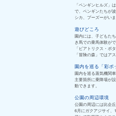
「ペンギンヒルズ」は
で、ペンギンたちが波
シカ、プーズーがいま
遊びどころ
園内には、子どもたち
き馬での乗馬体験がで
「ビアトリクス・ポタ
「冒険の森」ではアス
園内を巡る「彩ポ
園内を巡る蒸気機関車
主要箇所に乗降場が設
動できます。
公園の周辺環境
公園の周辺には比企丘
6月にガクアジサイ、