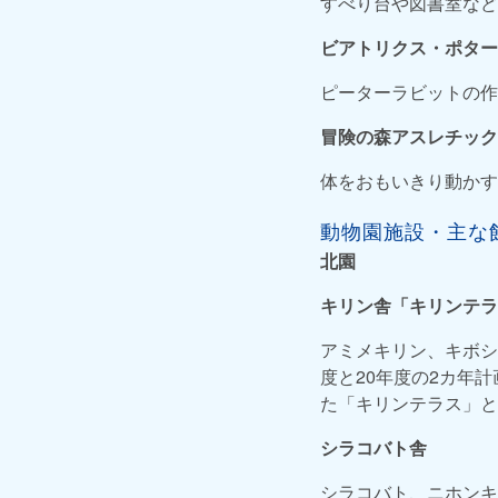
すべり台や図書室など
ビアトリクス・ポター
ピーターラビットの作
冒険の森アスレチック
体をおもいきり動かす
動物園施設・主な
北園
キリン舎「キリンテラ
アミメキリン、キボシ
度と20年度の2カ年
た「キリンテラス」と
シラコバト舎
シラコバト、ニホンキ