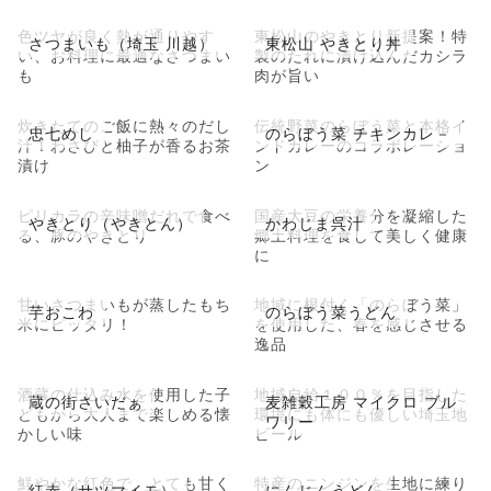
色ツヤが良く熱が通りやす
東松山のやきとり新提案！特
さつまいも（埼玉 川越）
東松山 やきとり丼
い、お料理に最適なさつまい
製のたれに漬け込んだカシラ
も
肉が旨い
炊きたてのご飯に熱々のだし
伝統野菜のらぼう菜と本格イ
忠七めし
のらぼう菜 チキンカレ－
汁！わさびと柚子が香るお茶
ンドカレーのコラボレーショ
漬け
ン
ピリカラの辛味噌だれで食べ
国産大豆の栄養分を凝縮した
やきとり（やきとん）
かわじま呉汁
る、豚のやきとり
郷土料理を食して美しく健康
に
甘いさつまいもが蒸したもち
地域に根付く「のらぼう菜」
芋おこわ
のらぼう菜うどん
米にピッタリ！
を使用した、春を感じさせる
逸品
酒蔵の仕込み水を使用した子
地域自給１００％を目指した
蔵の街さいだぁ
麦雑穀工房 マイクロ ブル
どもから大人まで楽しめる懐
環境にも体にも優しい埼玉地
ワリー
かしい味
ビール
鮮やかな紅色で、とても甘く
特産のニンジンを生地に練り
紅赤（サツマイモ）
にんじんうどん