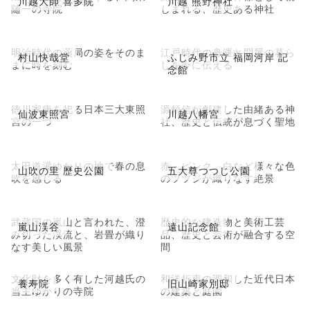
川越大師 喜多院
川越 熊野神社
随一の寺院
しまれる、歴史ある神社
明治時代の薬局の姿をそのま
江戸時代の舟運と問屋の暮ら
村山快哉堂
ふじみ野市立 福岡河岸 記
まに時を刻む
しを今に伝える
念館
徳川家康を祀る日本三大東照
源頼信が創建した由緒ある神
仙波東照宮
川越八幡宮
宮の一つ
社、歴史と伝統が息づく聖地
太田道灌ゆかりの地で春の息
赤、ピンク、白など様々な色
山吹の里 歴史公園
五大尊つつじ公園
吹を感じる
のツツジが織りなす絶景
武蔵国の嵐山と言われた、澄
歴史的な建造物と美術工芸
嵐山渓谷
遠山記念館
み切った渓流と、岩畳が織り
品、歴史と芸術が融合する空
なす美しい風景
間
文化財を多く有した河越氏の
和洋折衷の調和した近代日本
養寿院
旧山崎家別邸
当主ゆかりの寺院
の建築と庭園