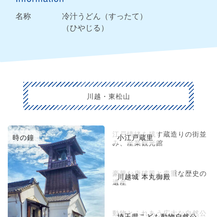
名称
冷汁うどん（すったて）
（ひやじる）
川越・東松山
江戸情緒を残す蔵造りの街並
時の鐘
小江戸蔵里
み、産業観光館
豪華な唐破風と貴重な歴史の
川越城 本丸御殿
遺産
動物とふれあう広大な自然公
埼玉県こども動物自然公