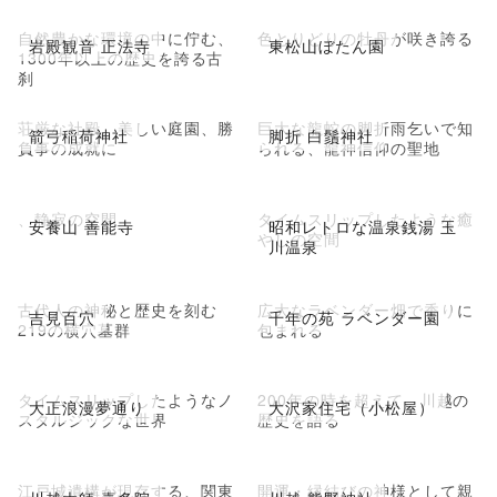
自然豊かな環境の中に佇む、
色とりどりの牡丹が咲き誇る
岩殿観音 正法寺
東松山ぼたん園
1300年以上の歴史を誇る古
刹
荘厳な社殿、美しい庭園、勝
巨大な龍蛇の脚折雨乞いで知
箭弓稲荷神社
脚折 白鬚神社
負事の成就に
られる、龍神信仰の聖地
、静寂の空間
タイムスリップしたような癒
安養山 善能寺
昭和レトロな温泉銭湯 玉
やしの空間
川温泉
古代人の神秘と歴史を刻む
広大なラベンダー畑で香りに
吉見百穴
千年の苑 ラベンダー園
219の横穴墓群
包まれる
タイムスリップしたようなノ
200年の時を超えて、川越の
大正浪漫夢通り
大沢家住宅（小松屋）
スタルジックな世界
歴史を語る
江戸城遺構が現存する、関東
開運・縁結びの神様として親