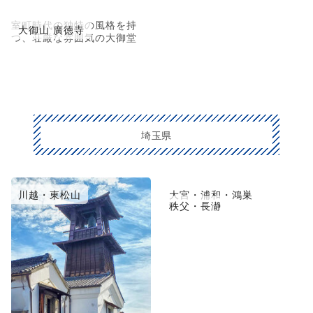
室町時代の独特の風格を持
大御山 廣徳寺
つ、荘厳な雰囲気の大御堂
埼玉県
川越・東松山
大宮・浦和・鴻巣
秩父・長瀞