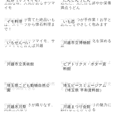
上品な味。人気があるサツマ
込んだ、見た目も鮮やか栄養
イモ
満点うどん
川越の赤土が育てた絶品いも
一つひとつが手作業！お芋と
イモ料理
いも恋
は、スイーツから懐石料理ま
あんこをやさしく包みます
で！
川越と言えばサツマイモ、サ
小江戸の歴史と文化を深める
いもせんべい
川越市立博物館
ツマイモと言えば川越
旅
川越ゆかりの
ピーターラビットの世界へよ
川越市立美術館
ビアトリクス・ポター資
うこそ
料館
動物たちとのふれあいと自然
平和への願いを伝える、歴史
埼玉県こども動物自然公
埼玉ピースミュージアム
体験が満喫できる
と未来をつなぐ場所
園
（埼玉県 平和資料館）
伝統と華やかさが織りなす、
一年中、川越まつりの魅力に
川越氷川祭
川越まつり会館
関東三大祭り
触れることができる