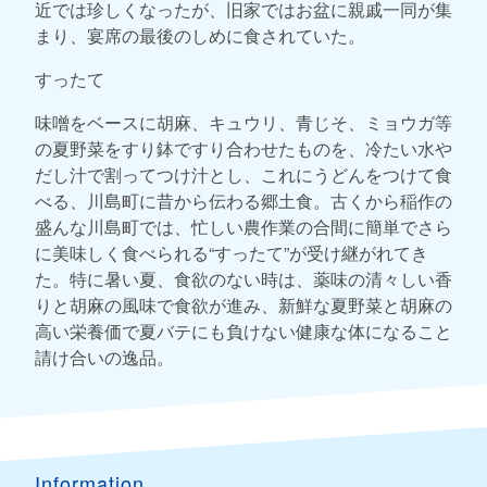
近では珍しくなったが、旧家ではお盆に親戚一同が集
まり、宴席の最後のしめに食されていた。
すったて
味噌をベースに胡麻、キュウリ、青じそ、ミョウガ等
の夏野菜をすり鉢ですり合わせたものを、冷たい水や
だし汁で割ってつけ汁とし、これにうどんをつけて食
べる、川島町に昔から伝わる郷土食。古くから稲作の
盛んな川島町では、忙しい農作業の合間に簡単でさら
に美味しく食べられる“すったて”が受け継がれてき
た。特に暑い夏、食欲のない時は、薬味の清々しい香
りと胡麻の風味で食欲が進み、新鮮な夏野菜と胡麻の
高い栄養価で夏バテにも負けない健康な体になること
請け合いの逸品。
Information