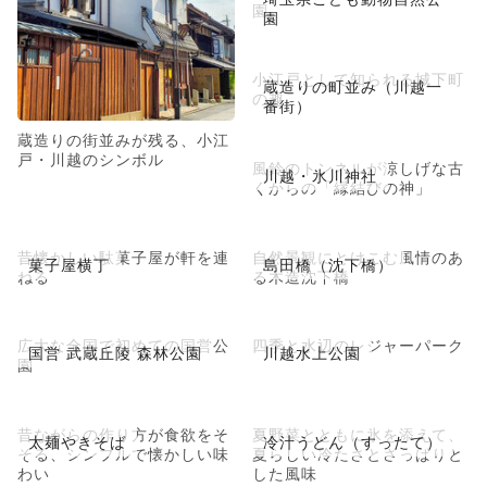
園
園
小江戸として知られる城下町
蔵造りの町並み（川越一
の趣
番街）
蔵造りの街並みが残る、小江
戸・川越のシンボル
風鈴のトンネルが涼しげな古
川越・氷川神社
くからの「縁結びの神」
昔懐かしい駄菓子屋が軒を連
自然景観にとけこむ風情のあ
菓子屋横丁
島田橋（沈下橋）
ねる
る木造沈下橋
広大な全国で初めての国営公
四季と水辺のレジャーパーク
国営 武蔵丘陵 森林公園
川越水上公園
園
昔ながらの作り方が食欲をそ
夏野菜とともに氷を添えて、
太麺やきそば
冷汁うどん（すったて）
そる、シンプルで懐かしい味
夏らしい冷たさとさっぱりと
わい
した風味