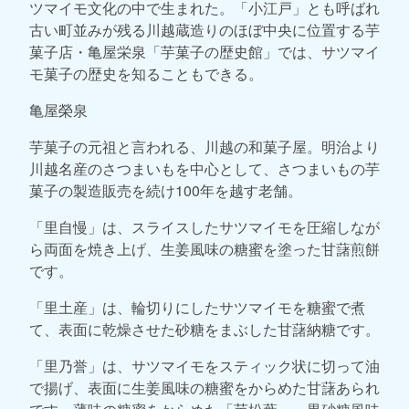
ツマイモ文化の中で生まれた。「小江戸」とも呼ばれ
古い町並みが残る川越蔵造りのほぼ中央に位置する芋
菓子店・亀屋栄泉「芋菓子の歴史館」では、サツマイ
モ菓子の歴史を知ることもできる。
亀屋榮泉
芋菓子の元祖と言われる、川越の和菓子屋。明治より
川越名産のさつまいもを中心として、さつまいもの芋
菓子の製造販売を続け100年を越す老舗。
「里自慢」は、スライスしたサツマイモを圧縮しなが
ら両面を焼き上げ、生姜風味の糖蜜を塗った甘藷煎餅
です。
「里土産」は、輪切りにしたサツマイモを糖蜜で煮
て、表面に乾燥させた砂糖をまぶした甘藷納糖です。
「里乃誉」は、サツマイモをスティック状に切って油
で揚げ、表面に生姜風味の糖蜜をからめた甘藷あられ