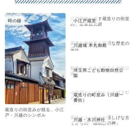
江戸情緒を残す蔵造りの街並
時の鐘
小江戸蔵里
み、産業観光館
豪華な唐破風と貴重な歴史の
川越城 本丸御殿
遺産
動物とふれあう広大な自然公
埼玉県こども動物自然公
園
園
小江戸として知られる城下町
蔵造りの町並み（川越一
の趣
番街）
蔵造りの街並みが残る、小江
戸・川越のシンボル
風鈴のトンネルが涼しげな古
川越・氷川神社
くからの「縁結びの神」