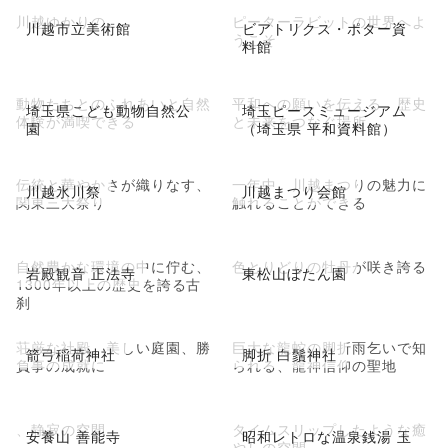
川越ゆかりの
ピーターラビットの世界へよ
川越市立美術館
ビアトリクス・ポター資
うこそ
料館
動物たちとのふれあいと自然
平和への願いを伝える、歴史
埼玉県こども動物自然公
埼玉ピースミュージアム
体験が満喫できる
と未来をつなぐ場所
園
（埼玉県 平和資料館）
伝統と華やかさが織りなす、
一年中、川越まつりの魅力に
川越氷川祭
川越まつり会館
関東三大祭り
触れることができる
自然豊かな環境の中に佇む、
色とりどりの牡丹が咲き誇る
岩殿観音 正法寺
東松山ぼたん園
1300年以上の歴史を誇る古
刹
荘厳な社殿、美しい庭園、勝
巨大な龍蛇の脚折雨乞いで知
箭弓稲荷神社
脚折 白鬚神社
負事の成就に
られる、龍神信仰の聖地
、静寂の空間
タイムスリップしたような癒
安養山 善能寺
昭和レトロな温泉銭湯 玉
やしの空間