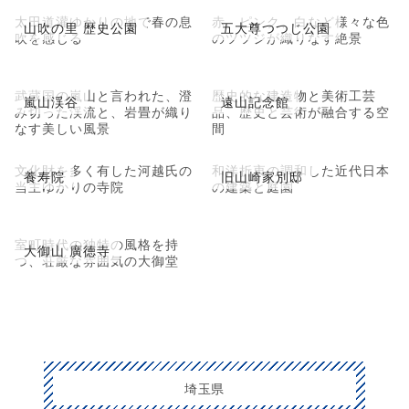
太田道灌ゆかりの地で春の息
赤、ピンク、白など様々な色
山吹の里 歴史公園
五大尊つつじ公園
吹を感じる
のツツジが織りなす絶景
武蔵国の嵐山と言われた、澄
歴史的な建造物と美術工芸
嵐山渓谷
遠山記念館
み切った渓流と、岩畳が織り
品、歴史と芸術が融合する空
なす美しい風景
間
文化財を多く有した河越氏の
和洋折衷の調和した近代日本
養寿院
旧山崎家別邸
当主ゆかりの寺院
の建築と庭園
室町時代の独特の風格を持
大御山 廣徳寺
つ、荘厳な雰囲気の大御堂
埼玉県