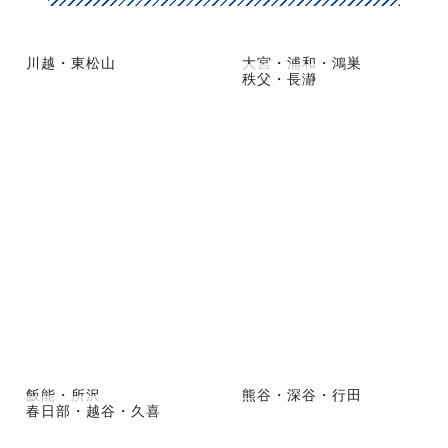
川越・東松山
大宮・浦和・鴻巣
秩父・長瀞
飯能・所沢
熊谷・深谷・行田
春日部・越谷・久喜