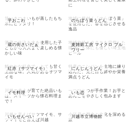
に
甘いさつまいもが蒸したもち
地域に根付く「のらぼう菜」
芋おこわ
のらぼう菜うどん
米にピッタリ！
を使用した、春を感じさせる
逸品
酒蔵の仕込み水を使用した子
地域自給１００％を目指した
蔵の街さいだぁ
麦雑穀工房 マイクロ ブル
どもから大人まで楽しめる懐
環境にも体にも優しい埼玉地
ワリー
かしい味
ビール
鮮やかな紅色で、とても甘く
特産のニンジンを生地に練り
紅赤（サツマイモ）
にんじんうどん
上品な味。人気があるサツマ
込んだ、見た目も鮮やか栄養
イモ
満点うどん
川越の赤土が育てた絶品いも
一つひとつが手作業！お芋と
イモ料理
いも恋
は、スイーツから懐石料理ま
あんこをやさしく包みます
で！
川越と言えばサツマイモ、サ
小江戸の歴史と文化を深める
いもせんべい
川越市立博物館
ツマイモと言えば川越
旅