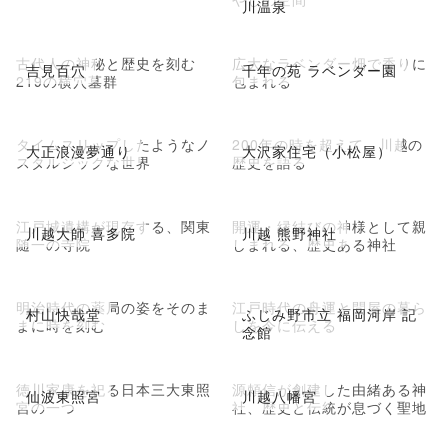
川温泉
古代人の神秘と歴史を刻む
広大なラベンダー畑で香りに
吉見百穴
千年の苑 ラベンダー園
219の横穴墓群
包まれる
タイムスリップしたようなノ
200年の時を超えて、川越の
大正浪漫夢通り
大沢家住宅（小松屋）
スタルジックな世界
歴史を語る
江戸城遺構が現存する、関東
開運・縁結びの神様として親
川越大師 喜多院
川越 熊野神社
随一の寺院
しまれる、歴史ある神社
明治時代の薬局の姿をそのま
江戸時代の舟運と問屋の暮ら
村山快哉堂
ふじみ野市立 福岡河岸 記
まに時を刻む
しを今に伝える
念館
徳川家康を祀る日本三大東照
源頼信が創建した由緒ある神
仙波東照宮
川越八幡宮
宮の一つ
社、歴史と伝統が息づく聖地