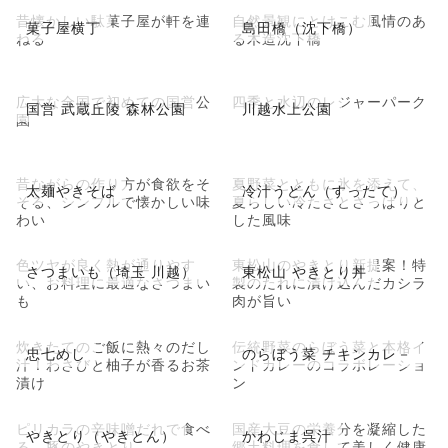
昔懐かしい駄菓子屋が軒を連
自然景観にとけこむ風情のあ
菓子屋横丁
島田橋（沈下橋）
ねる
る木造沈下橋
広大な全国で初めての国営公
四季と水辺のレジャーパーク
国営 武蔵丘陵 森林公園
川越水上公園
園
昔ながらの作り方が食欲をそ
夏野菜とともに氷を添えて、
太麺やきそば
冷汁うどん（すったて）
そる、シンプルで懐かしい味
夏らしい冷たさとさっぱりと
わい
した風味
色ツヤが良く熱が通りやす
東松山のやきとり新提案！特
さつまいも（埼玉 川越）
東松山 やきとり丼
い、お料理に最適なさつまい
製のたれに漬け込んだカシラ
も
肉が旨い
炊きたてのご飯に熱々のだし
伝統野菜のらぼう菜と本格イ
忠七めし
のらぼう菜 チキンカレ－
汁！わさびと柚子が香るお茶
ンドカレーのコラボレーショ
漬け
ン
ピリカラの辛味噌だれで食べ
国産大豆の栄養分を凝縮した
やきとり（やきとん）
かわじま呉汁
る、豚のやきとり
郷土料理を食して美しく健康